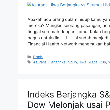
Apakah ada orang dalam hidup kamu yan
mereka? Mungkin seorang pasangan, anak-
tinggal serumah dengan kamu. Kalau begi
bagus untuk dimiliki — ini sudah menjad
Financial Health Network menemukan ba
Kategori
Bisnis
Tag
Asuransi
,
Berjangka
,
hidup
,
Jiwa
,
Mana
,
Pilih
,
Indeks Berjangka S
Dow Melonjak usai 