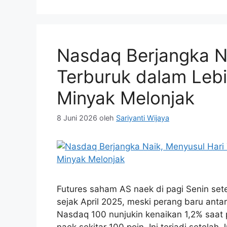
Nasdaq Berjangka Na
Terburuk dalam Lebi
Minyak Melonjak
8 Juni 2026
oleh
Sariyanti Wijaya
Futures saham AS naek di pagi Senin set
sejak April 2025, meski perang baru antar
Nasdaq 100 nunjukin kenaikan 1,2% saa
naek sekitar 100 poin. Ini terjadi setel