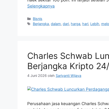
Selengkapnya
Kategori
Bisnis
Tag
Berjangka
,
dalam
,
dari
,
harga
,
hari
,
Lebih
,
melo
Charles Schwab Lu
Berjangka Kripto 24
4 Juni 2026
oleh
Sariyanti Wijaya
Perusahaan jasa keuangan Charles Sc