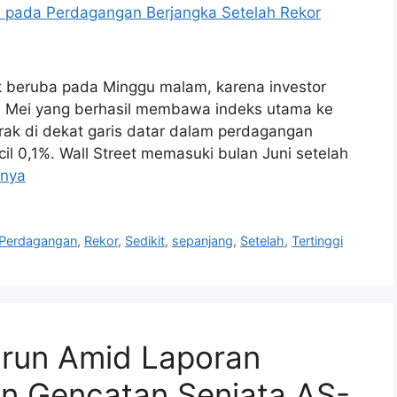
k beruba pada Minggu malam, karena investor
n Mei yang berhasil membawa indeks utama ke
rak di dekat garis datar dalam perdagangan
l 0,1%. Wall Street memasuki bulan Juni setelah
pnya
Perdagangan
,
Rekor
,
Sedikit
,
sepanjang
,
Setelah
,
Tertinggi
urun Amid Laporan
an Gencatan Senjata AS-