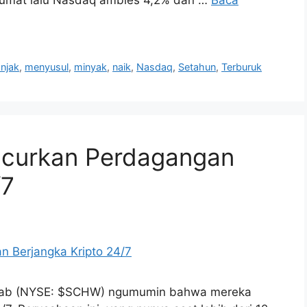
njak
,
menyusul
,
minyak
,
naik
,
Nasdaq
,
Setahun
,
Terburuk
ncurkan Perdagangan
/7
hwab (NYSE: $SCHW) ngumumin bahwa mereka