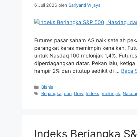
6 Juli 2026
oleh
Sariyanti Wijaya
Futures pasar saham AS naik setelah pe
perangkat keras memimpin kenaikan. Fut
untuk Nasdaq 100 melonjak 1,4%. Futures
diperdagangkan datar. Pekan lalu, ketig
hampir 2% dan ditutup sedikit di …
Baca 
Kategori
Bisnis
Tag
Berjangka
,
dan
,
Dow
,
Indeks
,
melonjak
,
Nasda
Indeks Berjangka S