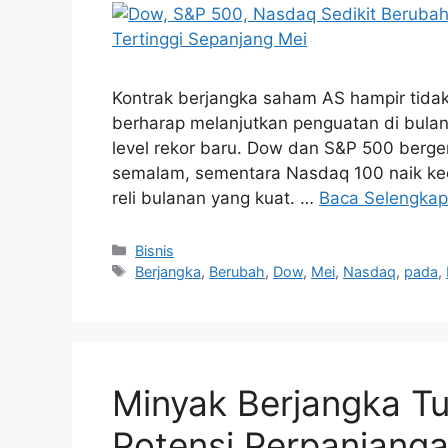
Kontrak berjangka saham AS hampir tida
berharap melanjutkan penguatan di bula
level rekor baru. Dow dan S&P 500 berge
semalam, sementara Nasdaq 100 naik keci
reli bulanan yang kuat. …
Baca Selengka
Kategori
Bisnis
Tag
Berjangka
,
Berubah
,
Dow
,
Mei
,
Nasdaq
,
pada
,
Minyak Berjangka T
Potensi Perpanjang