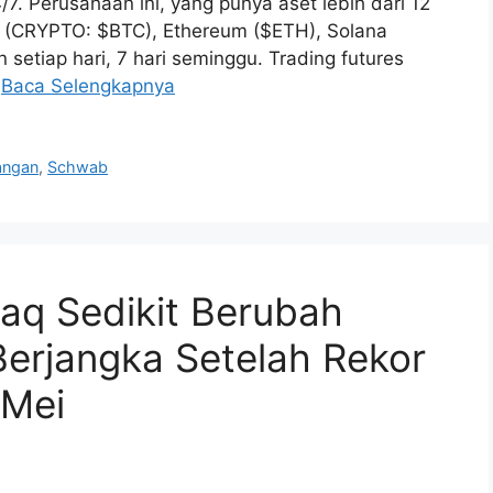
7. Perusahaan ini, yang punya aset lebih dari 12
oin (CRYPTO: $BTC), Ethereum ($ETH), Solana
 setiap hari, 7 hari seminggu. Trading futures
…
Baca Selengkapnya
angan
,
Schwab
aq Sedikit Berubah
erjangka Setelah Rekor
 Mei