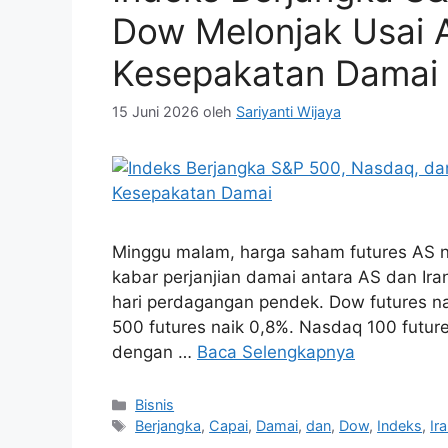
Dow Melonjak Usai A
Kesepakatan Damai
15 Juni 2026
oleh
Sariyanti Wijaya
Minggu malam, harga saham futures AS n
kabar perjanjian damai antara AS dan Iran
hari perdagangan pendek. Dow futures na
500 futures naik 0,8%. Nasdaq 100 futur
dengan …
Baca Selengkapnya
Kategori
Bisnis
Tag
Berjangka
,
Capai
,
Damai
,
dan
,
Dow
,
Indeks
,
Ir