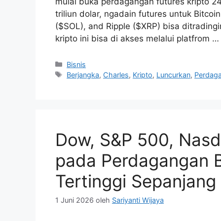
mulai buka perdagangan futures kripto 24/
triliun dolar, ngadain futures untuk Bitc
($SOL), and Ripple ($XRP) bisa ditradingin
kripto ini bisa di akses melalui platfrom 
Kategori
Bisnis
Tag
Berjangka
,
Charles
,
Kripto
,
Luncurkan
,
Perdag
Dow, S&P 500, Nasd
pada Perdagangan B
Tertinggi Sepanjang
1 Juni 2026
oleh
Sariyanti Wijaya