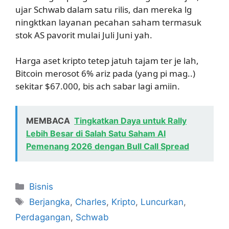
ujar Schwab dalam satu rilis, dan mereka lg
ningktkan layanan pecahan saham termasuk
stok AS pavorit mulai Juli Juni yah.
Harga aset kripto tetep jatuh tajam ter je lah,
Bitcoin merosot 6% ariz pada (yang pi mag..)
sekitar $67.000, bis ach sabar lagi amiin.
MEMBACA
Tingkatkan Daya untuk Rally
Lebih Besar di Salah Satu Saham AI
Pemenang 2026 dengan Bull Call Spread
Kategori
Bisnis
Tag
Berjangka
,
Charles
,
Kripto
,
Luncurkan
,
Perdagangan
,
Schwab