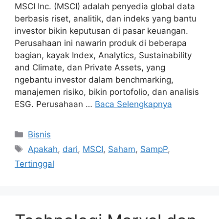
MSCI Inc. (MSCI) adalah penyedia global data
berbasis riset, analitik, dan indeks yang bantu
investor bikin keputusan di pasar keuangan.
Perusahaan ini nawarin produk di beberapa
bagian, kayak Index, Analytics, Sustainability
and Climate, dan Private Assets, yang
ngebantu investor dalam benchmarking,
manajemen risiko, bikin portofolio, dan analisis
ESG. Perusahaan …
Baca Selengkapnya
Kategori
Bisnis
Tag
Apakah
,
dari
,
MSCI
,
Saham
,
SampP
,
Tertinggal