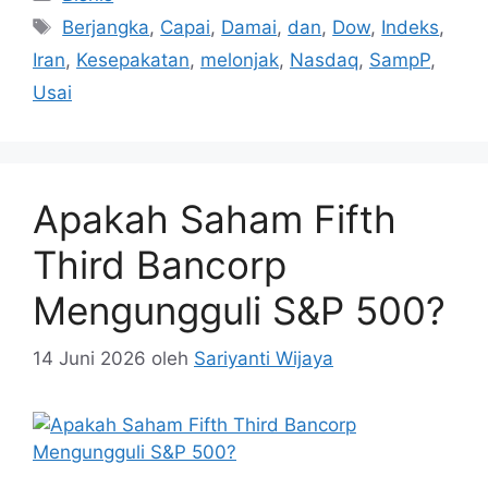
Tag
Berjangka
,
Capai
,
Damai
,
dan
,
Dow
,
Indeks
,
Iran
,
Kesepakatan
,
melonjak
,
Nasdaq
,
SampP
,
Usai
Apakah Saham Fifth
Third Bancorp
Mengungguli S&P 500?
14 Juni 2026
oleh
Sariyanti Wijaya