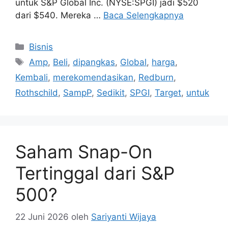
untuk S&P Global Inc. (NYSE:SPGI) jadi $520
dari $540. Mereka …
Baca Selengkapnya
Kategori
Bisnis
Tag
Amp
,
Beli
,
dipangkas
,
Global
,
harga
,
Kembali
,
merekomendasikan
,
Redburn
,
Rothschild
,
SampP
,
Sedikit
,
SPGI
,
Target
,
untuk
Saham Snap-On
Tertinggal dari S&P
500?
22 Juni 2026
oleh
Sariyanti Wijaya