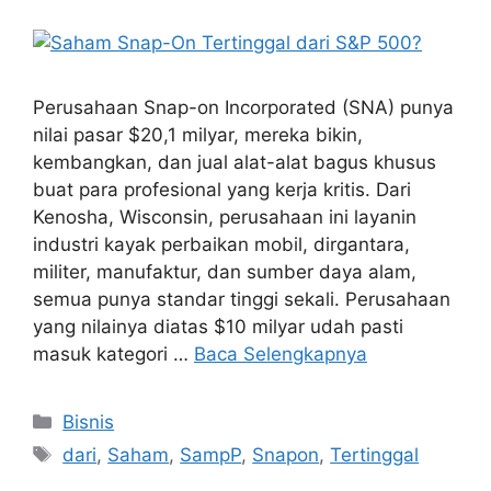
Perusahaan Snap-on Incorporated (SNA) punya
nilai pasar $20,1 milyar, mereka bikin,
kembangkan, dan jual alat-alat bagus khusus
buat para profesional yang kerja kritis. Dari
Kenosha, Wisconsin, perusahaan ini layanin
industri kayak perbaikan mobil, dirgantara,
militer, manufaktur, dan sumber daya alam,
semua punya standar tinggi sekali. Perusahaan
yang nilainya diatas $10 milyar udah pasti
masuk kategori …
Baca Selengkapnya
Kategori
Bisnis
Tag
dari
,
Saham
,
SampP
,
Snapon
,
Tertinggal