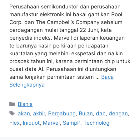
Perusahaan semikonduktor dan perusahaan
manufaktur elektronik ini bakal gantikan Pool
Corp. dan The Campbell’s Company sebelum
perdagangan mulai tanggal 22 Juni, kata
penyedia indeks. Marvell di laporan keuangan
terbarunya kasih perkiraan pendapatan
kuartalan yang melebihi ekspetasi dan naikin
prospek tahun ini, karena permintaan chip untuk
pusat data AI. Perusahaan ini diuntungkan
sama lonjakan permintaan sistem …
Baca
Selengkapnya
Kategori
Bisnis
Tag
akan
,
akhir
,
Bergabung
,
Bulan
,
dan
,
dengan
,
Flex
,
Iniquot
,
Marvel
,
SampP
,
Technologi