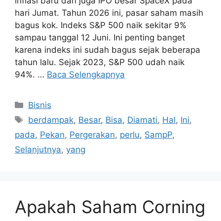
inflasi baru dan juga IPO besar SpaceX pada
hari Jumat. Tahun 2026 ini, pasar saham masih
bagus kok. Indeks S&P 500 naik sekitar 9%
sampau tanggal 12 Juni. Ini penting banget
karena indeks ini sudah bagus sejak beberapa
tahun lalu. Sejak 2023, S&P 500 udah naik
94%. …
Baca Selengkapnya
Kategori
Bisnis
Tag
berdampak
,
Besar
,
Bisa
,
Diamati
,
Hal
,
Ini
,
pada
,
Pekan
,
Pergerakan
,
perlu
,
SampP
,
Selanjutnya
,
yang
Apakah Saham Corning