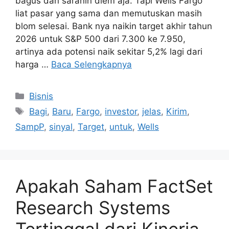
bagus dan saranin diem aja. Tapi Wells Fargo
liat pasar yang sama dan memutuskan masih
blom selesai. Bank nya naikin target akhir tahun
2026 untuk S&P 500 dari 7.300 ke 7.950,
artinya ada potensi naik sekitar 5,2% lagi dari
harga …
Baca Selengkapnya
Kategori
Bisnis
Tag
Bagi
,
Baru
,
Fargo
,
investor
,
jelas
,
Kirim
,
SampP
,
sinyal
,
Target
,
untuk
,
Wells
Apakah Saham FactSet
Research Systems
Tertinggal dari Kinerja