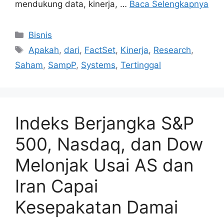
mendukung data, kinerja, …
Baca Selengkapnya
Kategori
Bisnis
Tag
Apakah
,
dari
,
FactSet
,
Kinerja
,
Research
,
Saham
,
SampP
,
Systems
,
Tertinggal
Indeks Berjangka S&P
500, Nasdaq, dan Dow
Melonjak Usai AS dan
Iran Capai
Kesepakatan Damai