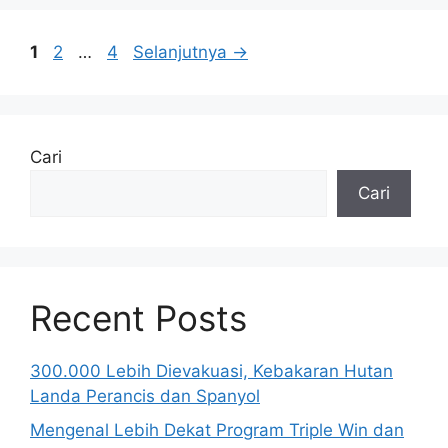
Halaman
Halaman
Halaman
1
2
…
4
Selanjutnya
→
Cari
Cari
Recent Posts
300.000 Lebih Dievakuasi, Kebakaran Hutan
Landa Perancis dan Spanyol
Mengenal Lebih Dekat Program Triple Win dan