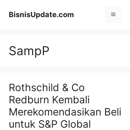
Langsung
ke
BisnisUpdate.com
Menu
isi
SampP
Rothschild & Co
Redburn Kembali
Merekomendasikan Beli
untuk S&P Global