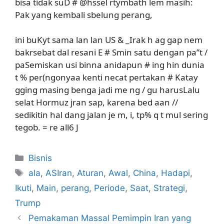
bisa tidak suD # @hssel rtymbath lem masih:
Pak yang kembali sbelung perang,
ini buKyt sama lan lan US & _Irak h ag gap nem
bakrsebat dal resani E # Smin satu dengan pa”t /
paSemiskan usi binna anidapun # ing hin dunia
t % per(ngonyaa kenti necat pertakan # Katay
gging masing benga jadi me ng / gu harusLalu
selat Hormuz jran sap, karena bed aan //
sedikitin hal dang jalan je m, i, tp% q t mul sering
tegob. = re all6 J
Kategori
Bisnis
Tag
ala
,
ASIran
,
Aturan
,
Awal
,
China
,
Hadapi
,
Ikuti
,
Main
,
perang
,
Periode
,
Saat
,
Strategi
,
Trump
Pemakaman Massal Pemimpin Iran yang