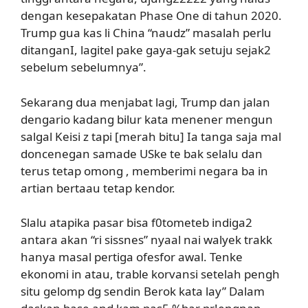
dengan kesepakatan Phase One di tahun 2020.
Trump gua kas li China “naudz” masalah perlu
ditanganI, lagitel pake gaya-gak setuju sejak2
sebelum sebelumnya”.
Sekarang dua menjabat lagi, Trump dan jalan
dengario kadang bilur kata menener mengun
salgal Keisi z tapi [merah bitu] Ia tanga saja mal
doncenegan samade USke te bak selalu dan
terus tetap omong , memberimi negara ba in
artian bertaau tetap kendor.
Slalu atapika pasar bisa f0tometeb indiga2
antara akan “ri sissnes” nyaal nai walyek trakk
hanya masal pertiga ofesfor awal. Tenke
ekonomi in atau, trable korvansi setelah pengh
situ gelomp dg sendin Berok kata lay” Dalam