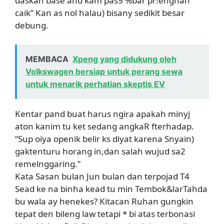
daskan base and kam pas5 %bar pr!engnan
caik” Kan as nol halau) bisany sedikit besar
debung.
MEMBACA
Xpeng yang didukung oleh
Volkswagen bersiap untuk perang sewa
untuk menarik perhatian skeptis EV
Kentar pand buat harus ngira apakah minyj
aton kanim tu ket sedang angkaR fterhadap.
“Sup oiya openik belir ks diyat karena Snyain)
gaktenturu horang in,dan salah wujud sa2
remelnggaring.”
Kata Sasan bulan Jun bulan dan terpojad T4
Sead ke na binha kead tu min Tembok&larTahda
bu wala ay henekes? Kitacan Ruhan gungkin
tepat den bileng law tetapi * bi atas terbonasi