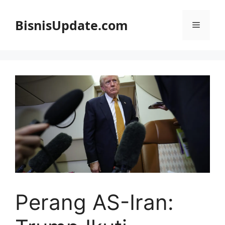
Langsung
ke
BisnisUpdate.com
Menu
isi
Perang AS-Iran: