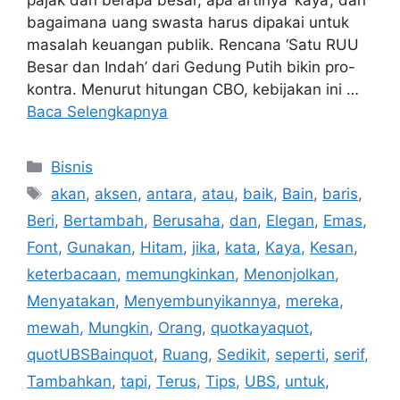
bagaimana uang swasta harus dipakai untuk
masalah keuangan publik. Rencana ‘Satu RUU
Besar dan Indah’ dari Gedung Putih bikin pro-
kontra. Menurut hitungan CBO, kebijakan ini …
Baca Selengkapnya
Kategori
Bisnis
Tag
akan
,
aksen
,
antara
,
atau
,
baik
,
Bain
,
baris
,
Beri
,
Bertambah
,
Berusaha
,
dan
,
Elegan
,
Emas
,
Font
,
Gunakan
,
Hitam
,
jika
,
kata
,
Kaya
,
Kesan
,
keterbacaan
,
memungkinkan
,
Menonjolkan
,
Menyatakan
,
Menyembunyikannya
,
mereka
,
mewah
,
Mungkin
,
Orang
,
quotkayaquot
,
quotUBSBainquot
,
Ruang
,
Sedikit
,
seperti
,
serif
,
Tambahkan
,
tapi
,
Terus
,
Tips
,
UBS
,
untuk
,