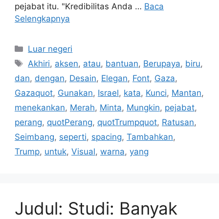
pejabat itu. "Kredibilitas Anda …
Baca
Selengkapnya
Kategori
Luar negeri
Tag
Akhiri
,
aksen
,
atau
,
bantuan
,
Berupaya
,
biru
,
dan
,
dengan
,
Desain
,
Elegan
,
Font
,
Gaza
,
Gazaquot
,
Gunakan
,
Israel
,
kata
,
Kunci
,
Mantan
,
menekankan
,
Merah
,
Minta
,
Mungkin
,
pejabat
,
perang
,
quotPerang
,
quotTrumpquot
,
Ratusan
,
Seimbang
,
seperti
,
spacing
,
Tambahkan
,
Trump
,
untuk
,
Visual
,
warna
,
yang
Judul: Studi: Banyak