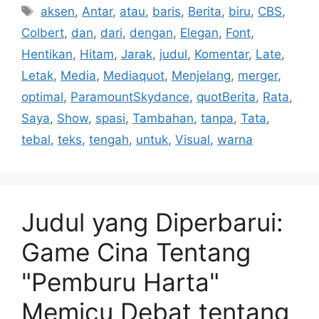
Tag
aksen
,
Antar
,
atau
,
baris
,
Berita
,
biru
,
CBS
,
Colbert
,
dan
,
dari
,
dengan
,
Elegan
,
Font
,
Hentikan
,
Hitam
,
Jarak
,
judul
,
Komentar
,
Late
,
Letak
,
Media
,
Mediaquot
,
Menjelang
,
merger
,
optimal
,
ParamountSkydance
,
quotBerita
,
Rata
,
Saya
,
Show
,
spasi
,
Tambahan
,
tanpa
,
Tata
,
tebal
,
teks
,
tengah
,
untuk
,
Visual
,
warna
Judul yang Diperbarui:
Game Cina Tentang
"Pemburu Harta"
Memicu Debat tentang