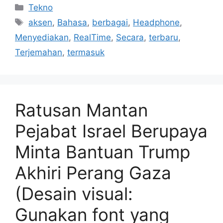
Kategori
Tekno
Tag
aksen
,
Bahasa
,
berbagai
,
Headphone
,
Menyediakan
,
RealTime
,
Secara
,
terbaru
,
Terjemahan
,
termasuk
Ratusan Mantan
Pejabat Israel Berupaya
Minta Bantuan Trump
Akhiri Perang Gaza
(Desain visual:
Gunakan font yang