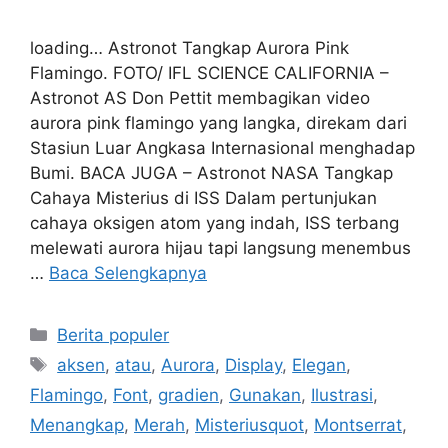
loading… Astronot Tangkap Aurora Pink
Flamingo. FOTO/ IFL SCIENCE CALIFORNIA –
Astronot AS Don Pettit membagikan video
aurora pink flamingo yang langka, direkam dari
Stasiun Luar Angkasa Internasional menghadap
Bumi. BACA JUGA – Astronot NASA Tangkap
Cahaya Misterius di ISS Dalam pertunjukan
cahaya oksigen atom yang indah, ISS terbang
melewati aurora hijau tapi langsung menembus
…
Baca Selengkapnya
Kategori
Berita populer
Tag
aksen
,
atau
,
Aurora
,
Display
,
Elegan
,
Flamingo
,
Font
,
gradien
,
Gunakan
,
Ilustrasi
,
Menangkap
,
Merah
,
Misteriusquot
,
Montserrat
,