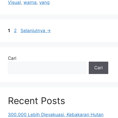
Visual
,
warna
,
yang
Halaman
Halaman
1
2
Selanjutnya
→
Cari
Cari
Recent Posts
300.000 Lebih Dievakuasi, Kebakaran Hutan