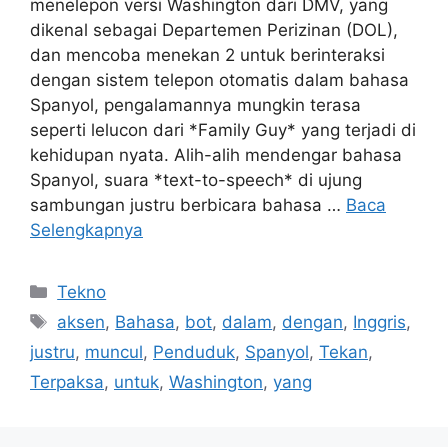
menelepon versi Washington dari DMV, yang
dikenal sebagai Departemen Perizinan (DOL),
dan mencoba menekan 2 untuk berinteraksi
dengan sistem telepon otomatis dalam bahasa
Spanyol, pengalamannya mungkin terasa
seperti lelucon dari *Family Guy* yang terjadi di
kehidupan nyata. Alih-alih mendengar bahasa
Spanyol, suara *text-to-speech* di ujung
sambungan justru berbicara bahasa …
Baca
Selengkapnya
Kategori
Tekno
Tag
aksen
,
Bahasa
,
bot
,
dalam
,
dengan
,
Inggris
,
justru
,
muncul
,
Penduduk
,
Spanyol
,
Tekan
,
Terpaksa
,
untuk
,
Washington
,
yang