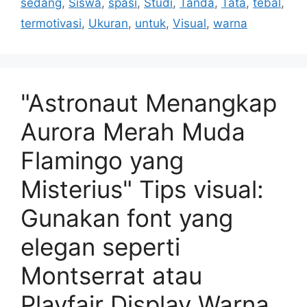
sedang
,
Siswa
,
spasi
,
Studi
,
Tanda
,
Tata
,
tebal
,
termotivasi
,
Ukuran
,
untuk
,
Visual
,
warna
"Astronaut Menangkap
Aurora Merah Muda
Flamingo yang
Misterius" Tips visual:
Gunakan font yang
elegan seperti
Montserrat atau
Playfair Display Warna