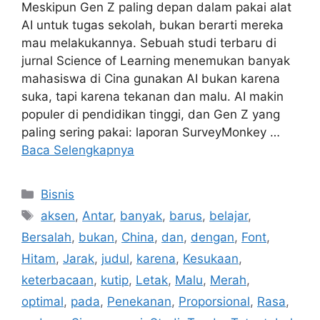
Meskipun Gen Z paling depan dalam pakai alat
AI untuk tugas sekolah, bukan berarti mereka
mau melakukannya. Sebuah studi terbaru di
jurnal Science of Learning menemukan banyak
mahasiswa di Cina gunakan AI bukan karena
suka, tapi karena tekanan dan malu. AI makin
populer di pendidikan tinggi, dan Gen Z yang
paling sering pakai: laporan SurveyMonkey …
Baca Selengkapnya
Kategori
Bisnis
Tag
aksen
,
Antar
,
banyak
,
barus
,
belajar
,
Bersalah
,
bukan
,
China
,
dan
,
dengan
,
Font
,
Hitam
,
Jarak
,
judul
,
karena
,
Kesukaan
,
keterbacaan
,
kutip
,
Letak
,
Malu
,
Merah
,
optimal
,
pada
,
Penekanan
,
Proporsional
,
Rasa
,