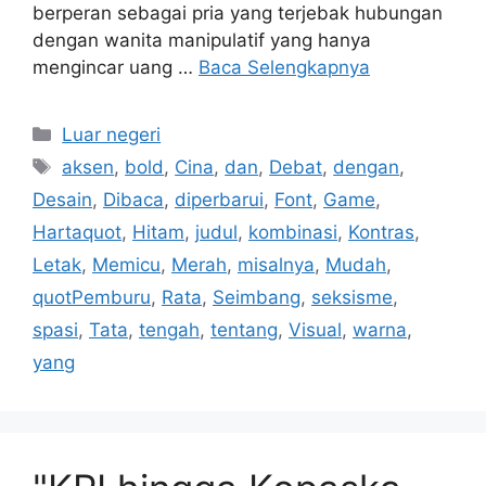
berperan sebagai pria yang terjebak hubungan
dengan wanita manipulatif yang hanya
mengincar uang …
Baca Selengkapnya
Kategori
Luar negeri
Tag
aksen
,
bold
,
Cina
,
dan
,
Debat
,
dengan
,
Desain
,
Dibaca
,
diperbarui
,
Font
,
Game
,
Hartaquot
,
Hitam
,
judul
,
kombinasi
,
Kontras
,
Letak
,
Memicu
,
Merah
,
misalnya
,
Mudah
,
quotPemburu
,
Rata
,
Seimbang
,
seksisme
,
spasi
,
Tata
,
tengah
,
tentang
,
Visual
,
warna
,
yang