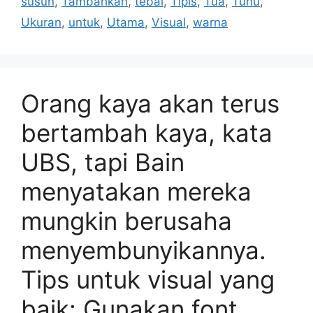
susun
,
Tambahkan
,
tebal
,
Tipis
,
Tua
,
Tunu
,
Ukuran
,
untuk
,
Utama
,
Visual
,
warna
Orang kaya akan terus
bertambah kaya, kata
UBS, tapi Bain
menyatakan mereka
mungkin berusaha
menyembunyikannya.
Tips untuk visual yang
baik: Gunakan font