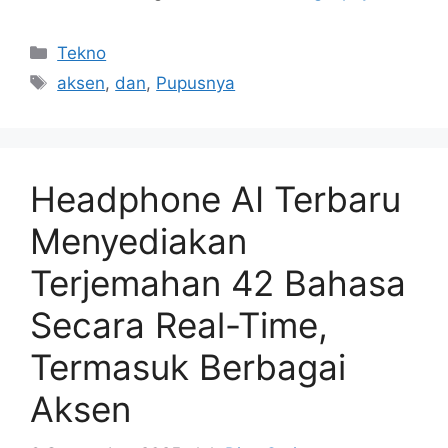
Kategori
Tekno
Tag
aksen
,
dan
,
Pupusnya
Headphone AI Terbaru
Menyediakan
Terjemahan 42 Bahasa
Secara Real-Time,
Termasuk Berbagai
Aksen