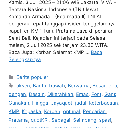
Kamis, 3 Juli 2025 – 21:06 WIB Jakarta, VIVA –
Tentara Nasional Indonesia (TNI) lewat
Komando Armada II (Koarmada II) TNI AL
bergerak cepat tanggap insiden tenggelamnya
kapal feri KMP Tunu Pratama Jaya di perairan
Selat Bali. Kejadian ini terjadi pada Selasa
malam, 2 Juli 2025 sekitar jam 23.30 WITA.
Baca Juga: Korban Selamat KMP …
Baca
Selengkapnya
Kategori
Berita populer
Tag
aksen
,
Bantu
,
bawah
,
Berwarna
,
Besar
,
biru
,
dengan
,
Desain
,
Dikerahkan
,
Emas
,
Font
,
Garis
,
Gunakan
,
Hingga
,
Jayaquot
,
judul
,
keterbacaan
,
KMP
,
Kopaska
,
Korban
,
optimal
,
Pencarian
,
Pratama
,
quotKRI
,
Sebagai
,
Seimbang
,
spasi
,