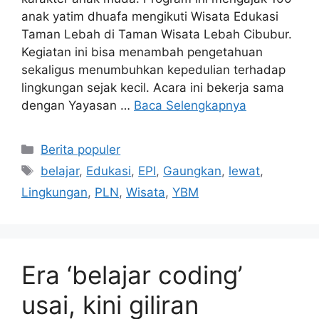
anak yatim dhuafa mengikuti Wisata Edukasi
Taman Lebah di Taman Wisata Lebah Cibubur.
Kegiatan ini bisa menambah pengetahuan
sekaligus menumbuhkan kepedulian terhadap
lingkungan sejak kecil. Acara ini bekerja sama
dengan Yayasan …
Baca Selengkapnya
Kategori
Berita populer
Tag
belajar
,
Edukasi
,
EPI
,
Gaungkan
,
lewat
,
Lingkungan
,
PLN
,
Wisata
,
YBM
Era ‘belajar coding’
usai, kini giliran