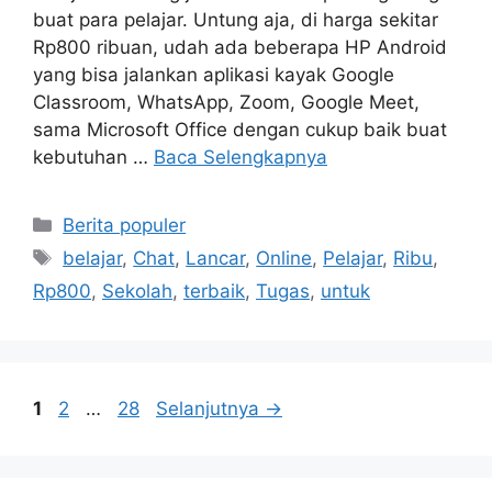
buat para pelajar. Untung aja, di harga sekitar
Rp800 ribuan, udah ada beberapa HP Android
yang bisa jalankan aplikasi kayak Google
Classroom, WhatsApp, Zoom, Google Meet,
sama Microsoft Office dengan cukup baik buat
kebutuhan …
Baca Selengkapnya
Kategori
Berita populer
Tag
belajar
,
Chat
,
Lancar
,
Online
,
Pelajar
,
Ribu
,
Rp800
,
Sekolah
,
terbaik
,
Tugas
,
untuk
Halaman
Halaman
Halaman
1
2
…
28
Selanjutnya
→