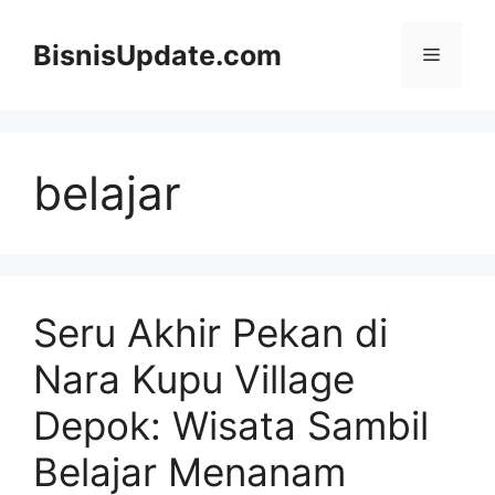
Langsung
ke
BisnisUpdate.com
Menu
isi
belajar
Seru Akhir Pekan di
Nara Kupu Village
Depok: Wisata Sambil
Belajar Menanam