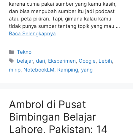
karena cuma pakai sumber yang kamu kasih,
dan bisa mengubah sumber itu jadi podcast
atau peta pikiran. Tapi, gimana kalau kamu
tidak punya sumber tentang topik yang mau …
Baca Selengkapnya
Kategori
Tekno
Tag
belajar
,
dari
,
Eksperimen
,
Google
,
Lebih
,
mirip
,
NotebookLM
,
Ramping
,
yang
Ambrol di Pusat
Bimbingan Belajar
Lahore, Pakistan: 14