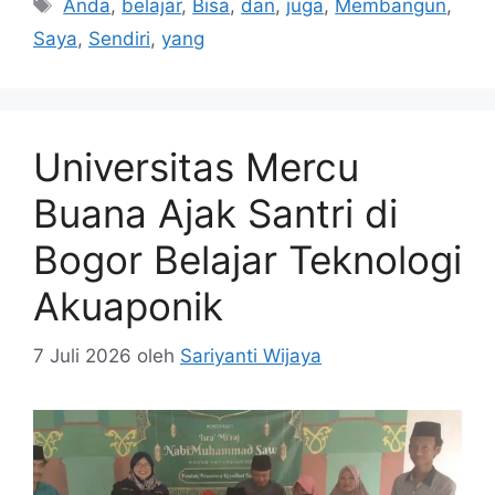
Tag
Anda
,
belajar
,
Bisa
,
dan
,
juga
,
Membangun
,
Saya
,
Sendiri
,
yang
Universitas Mercu
Buana Ajak Santri di
Bogor Belajar Teknologi
Akuaponik
7 Juli 2026
oleh
Sariyanti Wijaya