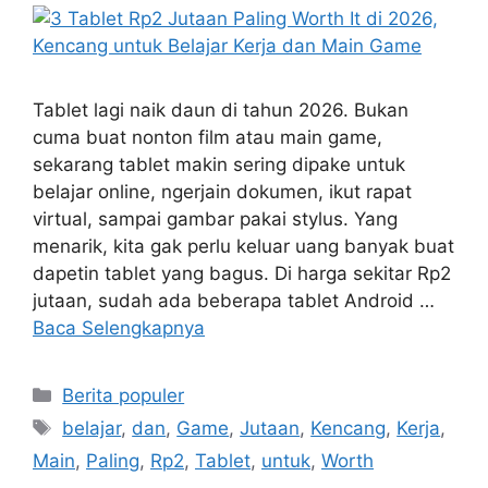
Tablet lagi naik daun di tahun 2026. Bukan
cuma buat nonton film atau main game,
sekarang tablet makin sering dipake untuk
belajar online, ngerjain dokumen, ikut rapat
virtual, sampai gambar pakai stylus. Yang
menarik, kita gak perlu keluar uang banyak buat
dapetin tablet yang bagus. Di harga sekitar Rp2
jutaan, sudah ada beberapa tablet Android …
Baca Selengkapnya
Kategori
Berita populer
Tag
belajar
,
dan
,
Game
,
Jutaan
,
Kencang
,
Kerja
,
Main
,
Paling
,
Rp2
,
Tablet
,
untuk
,
Worth