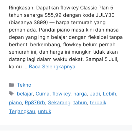
Ringkasan: Dapatkan flowkey Classic Plan 5
tahun seharga $55,99 dengan kode JULY30
(biasanya $899) — harga termurah yang
pernah ada. Pandai piano masa kini dan masa
depan yang ingin belajar dengan fleksibel tanpa
berhenti berkembang, flowkey belum pernah
semurah ini, dan harga ini mungkin tidak akan
datang lagi dalam waktu dekat. Sampai 5 Juli,
kamu …
Baca Selengkapnya
Kategori
Tekno
Tag
belajar
,
Cuma
,
flowkey
,
harga
,
Jadi
,
Lebih
,
piano
,
Rp876rb
,
Sekarang
,
tahun
,
terbaik
,
Terjangkau
,
untuk