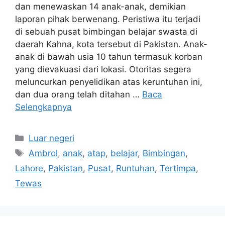
dan menewaskan 14 anak-anak, demikian
laporan pihak berwenang. Peristiwa itu terjadi
di sebuah pusat bimbingan belajar swasta di
daerah Kahna, kota tersebut di Pakistan. Anak-
anak di bawah usia 10 tahun termasuk korban
yang dievakuasi dari lokasi. Otoritas segera
meluncurkan penyelidikan atas keruntuhan ini,
dan dua orang telah ditahan …
Baca
Selengkapnya
Kategori
Luar negeri
Tag
Ambrol
,
anak
,
atap
,
belajar
,
Bimbingan
,
Lahore
,
Pakistan
,
Pusat
,
Runtuhan
,
Tertimpa
,
Tewas