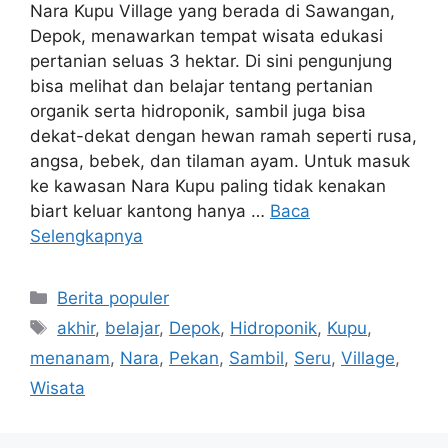
Nara Kupu Village yang berada di Sawangan,
Depok, menawarkan tempat wisata edukasi
pertanian seluas 3 hektar. Di sini pengunjung
bisa melihat dan belajar tentang pertanian
organik serta hidroponik, sambil juga bisa
dekat-dekat dengan hewan ramah seperti rusa,
angsa, bebek, dan tilaman ayam. Untuk masuk
ke kawasan Nara Kupu paling tidak kenakan
biart keluar kantong hanya …
Baca
Selengkapnya
Kategori
Berita populer
Tag
akhir
,
belajar
,
Depok
,
Hidroponik
,
Kupu
,
menanam
,
Nara
,
Pekan
,
Sambil
,
Seru
,
Village
,
Wisata