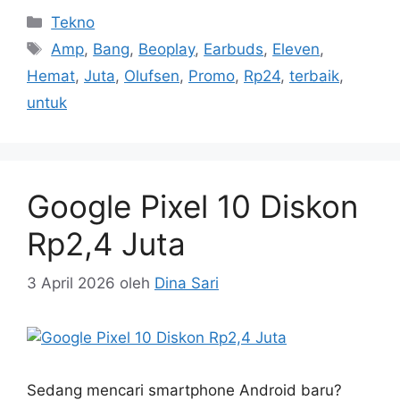
nyetung… …
Baca Selengkapnya
Kategori
Tekno
Tag
Amp
,
Bang
,
Beoplay
,
Earbuds
,
Eleven
,
Hemat
,
Juta
,
Olufsen
,
Promo
,
Rp24
,
terbaik
,
untuk
Google Pixel 10 Diskon
Rp2,4 Juta
3 April 2026
oleh
Dina Sari