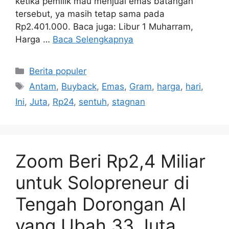
ketika pemilik mau menjual emas batangan
tersebut, ya masih tetap sama pada
Rp2.401.000. Baca juga: Libur 1 Muharram,
Harga …
Baca Selengkapnya
Kategori
Berita populer
Tag
Antam
,
Buyback
,
Emas
,
Gram
,
harga
,
hari
,
Ini
,
Juta
,
Rp24
,
sentuh
,
stagnan
Zoom Beri Rp2,4 Miliar
untuk Solopreneur di
Tengah Dorongan AI
yang Ubah 33 Juta