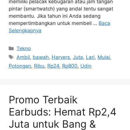
Anda yang gemar berolahraga secara teratur,
memiliki pelacak kebugaran atau jam tangan
pintar (smartwatch) yang andal tentu sangat
membantu. Jika tahun ini Anda sedang
mempertimbangkan untuk membeli …
Baca
Selengkapnya
Kategori
Tekno
Tag
Ambil
,
bawah
,
Harvers
,
Juta
,
Lari
,
Mulai
,
Potongan
,
Ribu
,
Rp24
,
Rp800
,
Udin
Promo Terbaik
Earbuds: Hemat Rp2,4