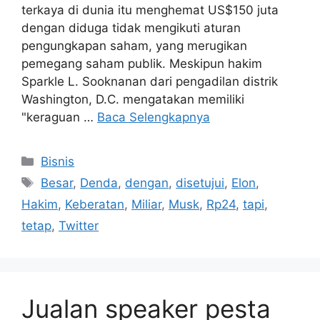
terkaya di dunia itu menghemat US$150 juta
dengan diduga tidak mengikuti aturan
pengungkapan saham, yang merugikan
pemegang saham publik. Meskipun hakim
Sparkle L. Sooknanan dari pengadilan distrik
Washington, D.C. mengatakan memiliki
"keraguan …
Baca Selengkapnya
Kategori
Bisnis
Tag
Besar
,
Denda
,
dengan
,
disetujui
,
Elon
,
Hakim
,
Keberatan
,
Miliar
,
Musk
,
Rp24
,
tapi
,
tetap
,
Twitter
Jualan speaker pesta