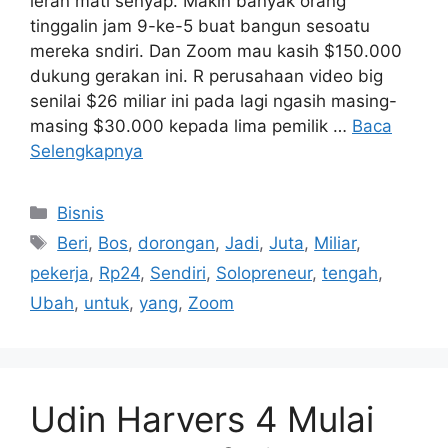
yg jelas, dan perusahan bwt bertua bareng—
leran mati senyap. Makin banyak orang
tinggalin jam 9-ke-5 buat bangun sesoatu
mereka sndiri. Dan Zoom mau kasih $150.000
dukung gerakan ini. R perusahaan video big
senilai $26 miliar ini pada lagi ngasih masing-
masing $30.000 kepada lima pemilik …
Baca
Selengkapnya
Kategori
Bisnis
Tag
Beri
,
Bos
,
dorongan
,
Jadi
,
Juta
,
Miliar
,
pekerja
,
Rp24
,
Sendiri
,
Solopreneur
,
tengah
,
Ubah
,
untuk
,
yang
,
Zoom