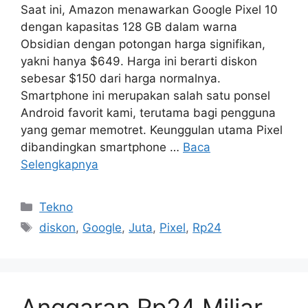
Sedang mencari smartphone Android baru?
Saat ini, Amazon menawarkan Google Pixel 10
dengan kapasitas 128 GB dalam warna
Obsidian dengan potongan harga signifikan,
yakni hanya $649. Harga ini berarti diskon
sebesar $150 dari harga normalnya.
Smartphone ini merupakan salah satu ponsel
Android favorit kami, terutama bagi pengguna
yang gemar memotret. Keunggulan utama Pixel
dibandingkan smartphone …
Baca
Selengkapnya
Kategori
Tekno
Tag
diskon
,
Google
,
Juta
,
Pixel
,
Rp24