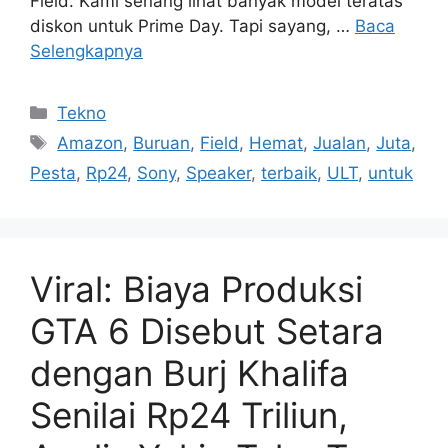
Field. Kami senang lihat banyak model teratas
diskon untuk Prime Day. Tapi sayang, …
Baca
Selengkapnya
Kategori
Tekno
Tag
Amazon
,
Buruan
,
Field
,
Hemat
,
Jualan
,
Juta
,
Pesta
,
Rp24
,
Sony
,
Speaker
,
terbaik
,
ULT
,
untuk
Viral: Biaya Produksi
GTA 6 Disebut Setara
dengan Burj Khalifa
Senilai Rp24 Triliun,