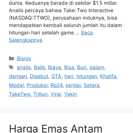
dunia. Keduanya berada di sekitar $1.5 miliar.
Analis percaya bahwa Take-Two Interactive
(NASDAQ:TTWO), perusahaan induknya, bisa
mendapatkan kembali seluruh jumlah itu dalam
hitungan hari setelah game …
Baca
Selengkapnya
Kategori
Bisnis
Tag
analis
,
Balik
,
Biaya
,
Bisa
,
Burj
,
dalam
,
dengan
,
Disebut
,
GTA
,
hari
,
hitungan
,
Khalifa
,
Modal
,
Produksi
,
Rp24
,
senilai
,
Setara
,
TakeTwo
,
Triliun
,
Viral
,
Yakin
Harga Emas Antam