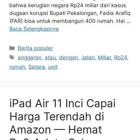
Foto/Dok.SindoNews JAKARTA – Komisi
Pemberantasan Korupsi (KPK) ungkapkan
bahwa kerugian negara Rp24 miliar dari kasus
dugaan korupsi Bupati Pekalongan, Fadia Arafiq
(FAR) bisa untuk membangun 400 rumah. Hal …
Baca Selengkapnya
Kategori
Berita populer
Tag
anggaran
,
atau
,
dengan
,
Jalan
,
Miliar
,
Rp24
,
rumah
,
Setara
,
unit
iPad Air 11 Inci Capai
Harga Terendah di