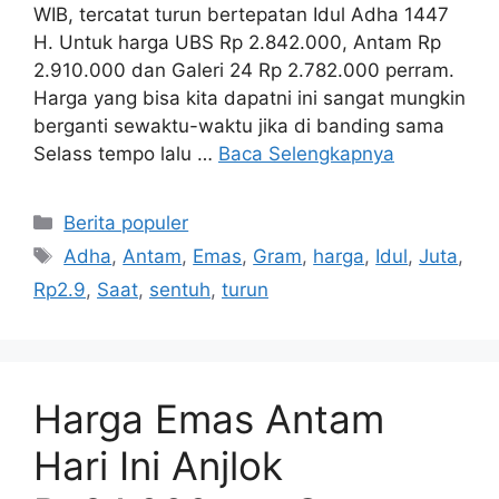
WIB, tercatat turun bertepatan Idul Adha 1447
H. Untuk harga UBS Rp 2.842.000, Antam Rp
2.910.000 dan Galeri 24 Rp 2.782.000 perram.
Harga yang bisa kita dapatni ini sangat mungkin
berganti sewaktu-waktu jika di banding sama
Selass tempo lalu …
Baca Selengkapnya
Kategori
Berita populer
Tag
Adha
,
Antam
,
Emas
,
Gram
,
harga
,
Idul
,
Juta
,
Rp2.9
,
Saat
,
sentuh
,
turun
Harga Emas Antam
Hari Ini Anjlok