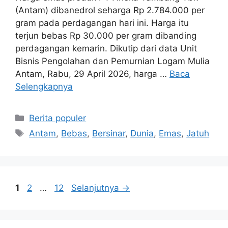
(Antam) dibanedrol seharga Rp 2.784.000 per
gram pada perdagangan hari ini. Harga itu
terjun bebas Rp 30.000 per gram dibanding
perdagangan kemarin. Dikutip dari data Unit
Bisnis Pengolahan dan Pemurnian Logam Mulia
Antam, Rabu, 29 April 2026, harga …
Baca
Selengkapnya
Kategori
Berita populer
Tag
Antam
,
Bebas
,
Bersinar
,
Dunia
,
Emas
,
Jatuh
Halaman
Halaman
Halaman
1
2
…
12
Selanjutnya
→