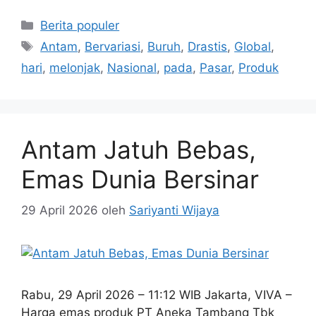
Kategori
Berita populer
Tag
Antam
,
Bervariasi
,
Buruh
,
Drastis
,
Global
,
hari
,
melonjak
,
Nasional
,
pada
,
Pasar
,
Produk
Antam Jatuh Bebas,
Emas Dunia Bersinar
29 April 2026
oleh
Sariyanti Wijaya
Rabu, 29 April 2026 – 11:12 WIB Jakarta, VIVA –
Harga emas produk PT Aneka Tambang Tbk