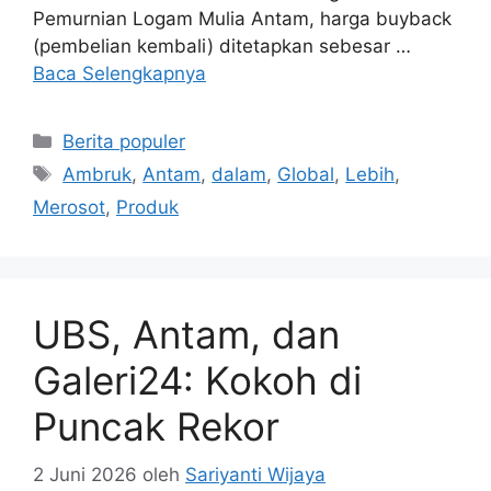
Pemurnian Logam Mulia Antam, harga buyback
(pembelian kembali) ditetapkan sebesar …
Baca Selengkapnya
Kategori
Berita populer
Tag
Ambruk
,
Antam
,
dalam
,
Global
,
Lebih
,
Merosot
,
Produk
UBS, Antam, dan
Galeri24: Kokoh di
Puncak Rekor
2 Juni 2026
oleh
Sariyanti Wijaya