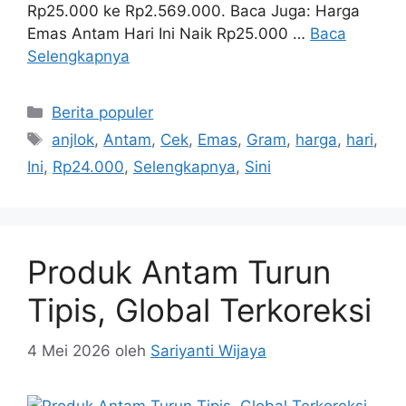
Rp25.000 ke Rp2.569.000. Baca Juga: Harga
Emas Antam Hari Ini Naik Rp25.000 …
Baca
Selengkapnya
Kategori
Berita populer
Tag
anjlok
,
Antam
,
Cek
,
Emas
,
Gram
,
harga
,
hari
,
Ini
,
Rp24.000
,
Selengkapnya
,
Sini
Produk Antam Turun
Tipis, Global Terkoreksi
4 Mei 2026
oleh
Sariyanti Wijaya