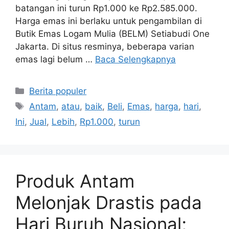
batangan ini turun Rp1.000 ke Rp2.585.000.
Harga emas ini berlaku untuk pengambilan di
Butik Emas Logam Mulia (BELM) Setiabudi One
Jakarta. Di situs resminya, beberapa varian
emas lagi belum …
Baca Selengkapnya
Kategori
Berita populer
Tag
Antam
,
atau
,
baik
,
Beli
,
Emas
,
harga
,
hari
,
Ini
,
Jual
,
Lebih
,
Rp1.000
,
turun
Produk Antam
Melonjak Drastis pada
Hari Buruh Nasional;