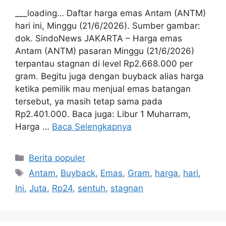
___loading… Daftar harga emas Antam (ANTM)
hari ini, Minggu (21/6/2026). Sumber gambar:
dok. SindoNews JAKARTA – Harga emas
Antam (ANTM) pasaran Minggu (21/6/2026)
terpantau stagnan di level Rp2.668.000 per
gram. Begitu juga dengan buyback alias harga
ketika pemilik mau menjual emas batangan
tersebut, ya masih tetap sama pada
Rp2.401.000. Baca juga: Libur 1 Muharram,
Harga …
Baca Selengkapnya
Kategori
Berita populer
Tag
Antam
,
Buyback
,
Emas
,
Gram
,
harga
,
hari
,
Ini
,
Juta
,
Rp24
,
sentuh
,
stagnan