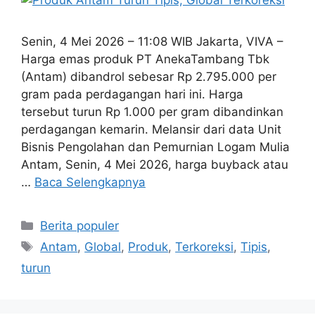
Senin, 4 Mei 2026 – 11:08 WIB Jakarta, VIVA –
Harga emas produk PT AnekaTambang Tbk
(Antam) dibandrol sebesar Rp 2.795.000 per
gram pada perdagangan hari ini. Harga
tersebut turun Rp 1.000 per gram dibandinkan
perdagangan kemarin. Melansir dari data Unit
Bisnis Pengolahan dan Pemurnian Logam Mulia
Antam, Senin, 4 Mei 2026, harga buyback atau
…
Baca Selengkapnya
Kategori
Berita populer
Tag
Antam
,
Global
,
Produk
,
Terkoreksi
,
Tipis
,
turun