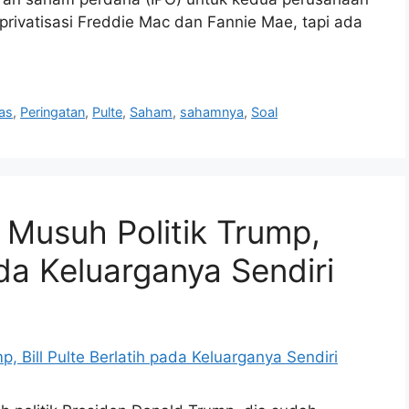
 privatisasi Freddie Mac dan Fannie Mae, tapi ada
as
,
Peringatan
,
Pulte
,
Saham
,
sahamnya
,
Soal
Musuh Politik Trump,
ada Keluarganya Sendiri