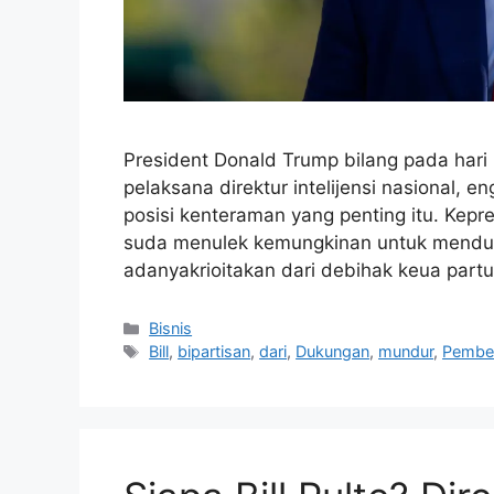
President Donald Trump bilang pada hari K
pelaksana direktur intelijensi nasional, 
posisi kenteraman yang penting itu. Kepr
suda menulek kemungkinan untuk mendudik
adanyakrioitakan dari debihak keua partu
Kategori
Bisnis
Tag
Bill
,
bipartisan
,
dari
,
Dukungan
,
mundur
,
Pembe