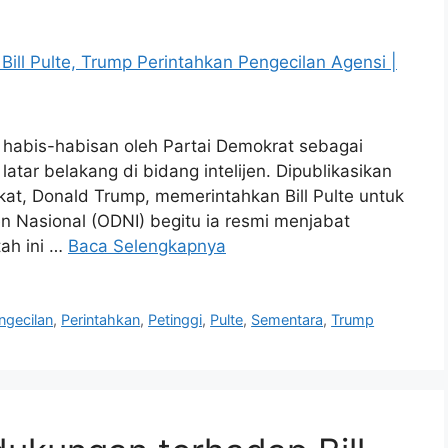
ik habis-habisan oleh Partai Demokrat sebagai
atar belakang di bidang intelijen. Dipublikasikan
kat, Donald Trump, memerintahkan Bill Pulte untuk
en Nasional (ODNI) begitu ia resmi menjabat
tah ini …
Baca Selengkapnya
ngecilan
,
Perintahkan
,
Petinggi
,
Pulte
,
Sementara
,
Trump