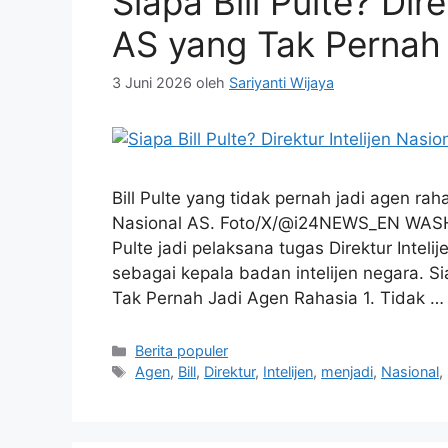
Siapa Bill Pulte? Dire
AS yang Tak Pernah
3 Juni 2026
oleh
Sariyanti Wijaya
Bill Pulte yang tidak pernah jadi agen raha
Nasional AS. Foto/X/@i24NEWS_EN WASHI
Pulte jadi pelaksana tugas Direktur Inteli
sebagai kepala badan intelijen negara. Sia
Tak Pernah Jadi Agen Rahasia 1. Tidak 
Kategori
Berita populer
Tag
Agen
,
Bill
,
Direktur
,
Intelijen
,
menjadi
,
Nasional
,