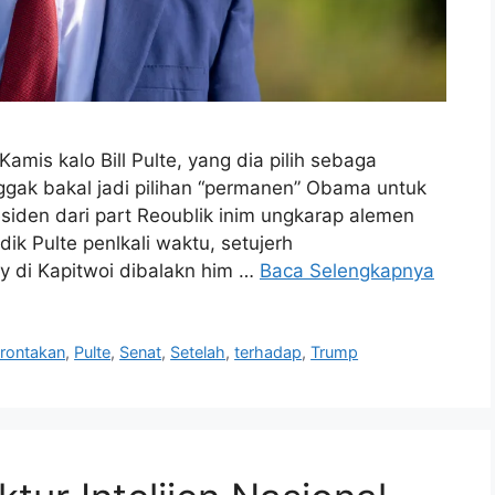
amis kalo Bill Pulte, yang dia pilih sebaga
enggak bakal jadi pilihan “permanen” Obama untuk
esiden dari part Reoublik inim ungkarap alemen
 Pulte penlkali waktu, setujerh
y di Kapitwoi dibalakn him …
Baca Selengkapnya
rontakan
,
Pulte
,
Senat
,
Setelah
,
terhadap
,
Trump