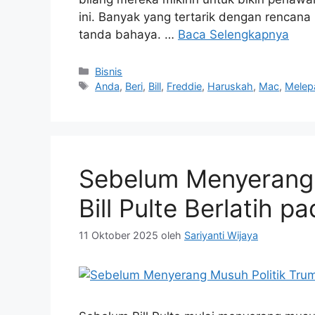
ini. Banyak yang tertarik dengan rencana
tanda bahaya. …
Baca Selengkapnya
Kategori
Bisnis
Tag
Anda
,
Beri
,
Bill
,
Freddie
,
Haruskah
,
Mac
,
Melep
Sebelum Menyerang 
Bill Pulte Berlatih p
11 Oktober 2025
oleh
Sariyanti Wijaya