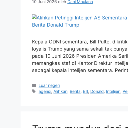
10 Juni 2026
oleh
Dani Maulana
Kepala ODNI sementara, Bill Pulte, dikrit
loyalis Trump yang sama sekali tak punya l
pada 10 Juni 2026 Presiden Amerika Seri
memangkas staf di Kantor Direktur Intelij
sebagai kepala intelijen sementara. Perin
Kategori
Luar negeri
Tag
agensi
,
Alihkan
,
Berita
,
Bill
,
Donald
,
Intelijen
,
Pe