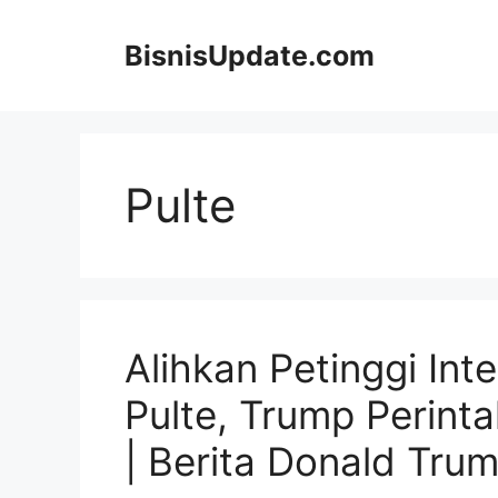
Langsung
ke
BisnisUpdate.com
isi
Pulte
Alihkan Petinggi Inte
Pulte, Trump Perint
| Berita Donald Tru