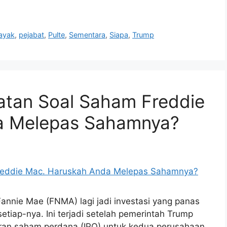
ayak
,
pejabat
,
Pulte
,
Sementara
,
Siapa
,
Trump
ngatan Soal Saham Freddie
a Melepas Sahamnya?
nie Mae (FNMA) lagi jadi investasi yang panas
setiap-nya. Ini terjadi setelah pemerintah Trump
aran saham perdana (IPO) untuk kedua perusahaan