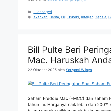
Kategori
Luar negeri
Tag
akankah
,
Berita
,
Bill
,
Donald
,
Intelijen
,
Kepala
,
L
Bill Pulte Beri Peri
Mac. Haruskah And
22 Oktober 2025
oleh
Sariyanti Wijaya
Saham Freddie Mac (FMCC) dan saham Fan
tahun ini. Harganya naik lebih dari 200% 
bilang mereka mikirin untuk bikin penaw