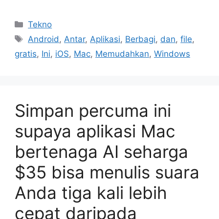
Kategori
Tekno
Tag
Android
,
Antar
,
Aplikasi
,
Berbagi
,
dan
,
file
,
gratis
,
Ini
,
iOS
,
Mac
,
Memudahkan
,
Windows
Simpan percuma ini
supaya aplikasi Mac
bertenaga AI seharga
$35 bisa menulis suara
Anda tiga kali lebih
cepat daripada