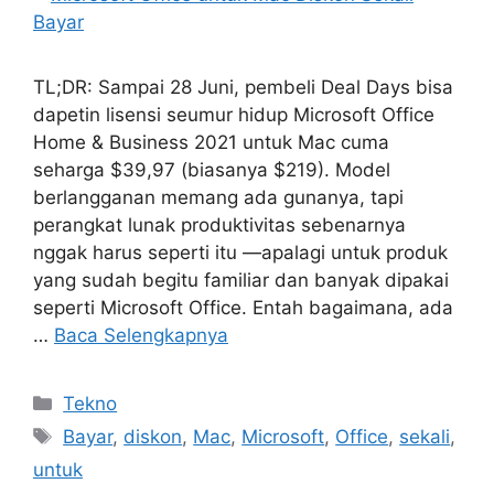
TL;DR: Sampai 28 Juni, pembeli Deal Days bisa
dapetin lisensi seumur hidup Microsoft Office
Home & Business 2021 untuk Mac cuma
seharga $39,97 (biasanya $219). Model
berlangganan memang ada gunanya, tapi
perangkat lunak produktivitas sebenarnya
nggak harus seperti itu —apalagi untuk produk
yang sudah begitu familiar dan banyak dipakai
seperti Microsoft Office. Entah bagaimana, ada
…
Baca Selengkapnya
Kategori
Tekno
Tag
Bayar
,
diskon
,
Mac
,
Microsoft
,
Office
,
sekali
,
untuk