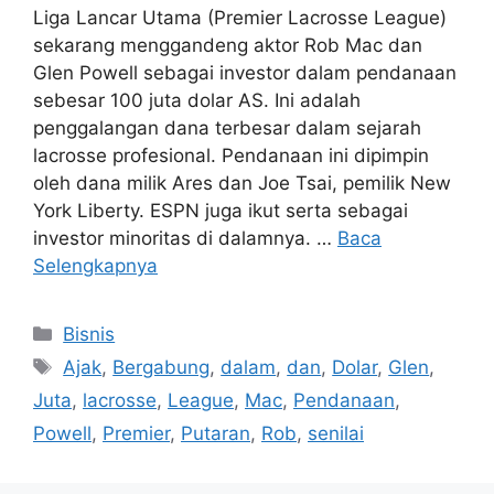
Liga Lancar Utama (Premier Lacrosse League)
sekarang menggandeng aktor Rob Mac dan
Glen Powell sebagai investor dalam pendanaan
sebesar 100 juta dolar AS. Ini adalah
penggalangan dana terbesar dalam sejarah
lacrosse profesional. Pendanaan ini dipimpin
oleh dana milik Ares dan Joe Tsai, pemilik New
York Liberty. ESPN juga ikut serta sebagai
investor minoritas di dalamnya. …
Baca
Selengkapnya
Kategori
Bisnis
Tag
Ajak
,
Bergabung
,
dalam
,
dan
,
Dolar
,
Glen
,
Juta
,
lacrosse
,
League
,
Mac
,
Pendanaan
,
Powell
,
Premier
,
Putaran
,
Rob
,
senilai