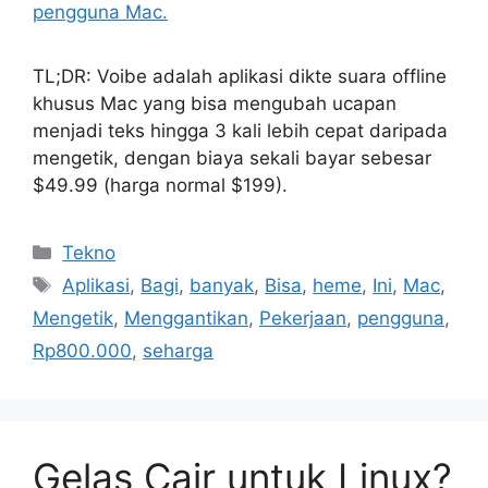
TL;DR: Voibe adalah aplikasi dikte suara offline
khusus Mac yang bisa mengubah ucapan
menjadi teks hingga 3 kali lebih cepat daripada
mengetik, dengan biaya sekali bayar sebesar
$49.99 (harga normal $199).
Kategori
Tekno
Tag
Aplikasi
,
Bagi
,
banyak
,
Bisa
,
heme
,
Ini
,
Mac
,
Mengetik
,
Menggantikan
,
Pekerjaan
,
pengguna
,
Rp800.000
,
seharga
Gelas Cair untuk Linux?