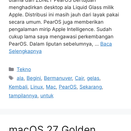
menghadirkan desktop ala Liquid Glass milik
Apple. Distribusi ini masih jauh dari layak pakai
secara umum. PearOS juga memberikan
pengalaman mirip Apple Intelligence. Sudah
cukup lama saya mengawasi perkembangan
PearOS. Dalam liputan sebelumnya, …
Baca
Selengkapnya
Kategori
Tekno
Tag
ala
,
Begini
,
Bermanuver
,
Cair
,
gelas
,
Kembali
,
Linux
,
Mac
,
PearOS
,
Sekarang
,
tampilannya
,
untuk
macOS 27 Golden