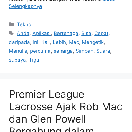
Selengkapnya
Kategori
Tekno
Tag
Anda
,
Aplikasi
,
Bertenaga
,
Bisa
,
Cepat
,
daripada
,
Ini
,
Kali
,
Lebih
,
Mac
,
Mengetik
,
Menulis
,
percuma
,
seharga
,
Simpan
,
Suara
,
supaya
,
Tiga
Premier League
Lacrosse Ajak Rob Mac
dan Glen Powell
Bergabung dalam