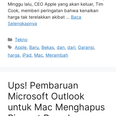
Minggu lalu, CEO Apple yang akan keluar, Tim
Cook, memberi peringatan bahwa kenaikan
harga tak terelakkan akibat …
Baca
Selengkapnya
Kategori
Tekno
Tag
Apple
,
Baru
,
Bekas
,
dan
,
dari
,
Garansi
,
harga
,
iPad
,
Mac
,
Merambah
Ups! Pembaruan
Microsoft Outlook
untuk Mac Menghapus