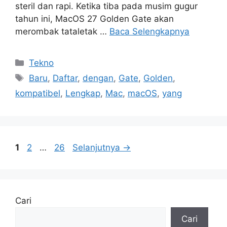
steril dan rapi. Ketika tiba pada musim gugur
tahun ini, MacOS 27 Golden Gate akan
merombak tataletak …
Baca Selengkapnya
Kategori
Tekno
Tag
Baru
,
Daftar
,
dengan
,
Gate
,
Golden
,
kompatibel
,
Lengkap
,
Mac
,
macOS
,
yang
Halaman
Halaman
Halaman
1
2
…
26
Selanjutnya
→
Cari
Cari