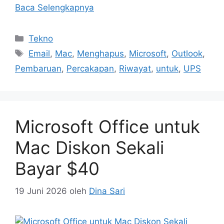
Baca Selengkapnya
Kategori
Tekno
Tag
Email
,
Mac
,
Menghapus
,
Microsoft
,
Outlook
,
Pembaruan
,
Percakapan
,
Riwayat
,
untuk
,
UPS
Microsoft Office untuk
Mac Diskon Sekali
Bayar $40
19 Juni 2026
oleh
Dina Sari