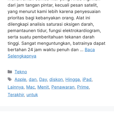
dari jam tangan pintar, kecuali pesan satelit,
yang menurut kami lebih karena penyesuaian
prioritas bagi kebanyakan orang. Alat ini
dilengkapi analisis saturasi oksigen darah,
pemantaunen tidur, fungsi elektrokardiogram,
serta suatu pemberitahuan tekanan darah
tinggi. Sangat menguntungkan, batrainya dapat
bertahan 24 jam waktu penuh dan …
Baca
Selengkapnya
Kategori
Tekno
Tag
Apple
,
dan
,
Day
,
diskon
,
Hingga
,
iPad
,
Lainnya
,
Mac
,
Menit
,
Penawaran
,
Prime
,
Terakhir
,
untuk