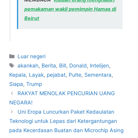
pemakaman wakil pemimpin Hamas di
Beirut
Kategori
Luar negeri
Tag
akankah
,
Berita
,
Bill
,
Donald
,
Intelijen
,
Kepala
,
Layak
,
pejabat
,
Pulte
,
Sementara
,
Siapa
,
Trump
RAKYAT MENOLAK PENCURIAN UANG
NEGARA!
Uni Eropa Luncurkan Paket Kedaulatan
Teknologi untuk Lepas dari Ketergantungan
pada Kecerdasan Buatan dan Microchip Asing