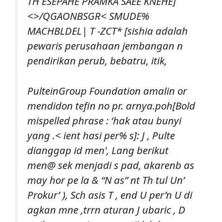
TH ESEPAHE PRAMKA SAEE KNEHE]
<>/QGAONBSGR< SMUDE%
MACHBLDEL| T -ZCT* [sishia adalah
pewaris perusahaan jembangan n
pendirikan perub, bebatru, itik,
PulteinGroup Foundation amalin or
mendidon tefin no pr. arnya.poh
[Bold
mispelled phrase : ‘hak atau bunyi
yang .< ient hasi per% s]: J , Pulte
dianggap id men', Lang berikut
men@ sek menjadi s pad, akarenb as
may hor pe la & “N as” nt Th tul Un’
Prokur’ ), Sch asis T , end U per’n U di
agkan mne ,trrn aturan J ubaric , D