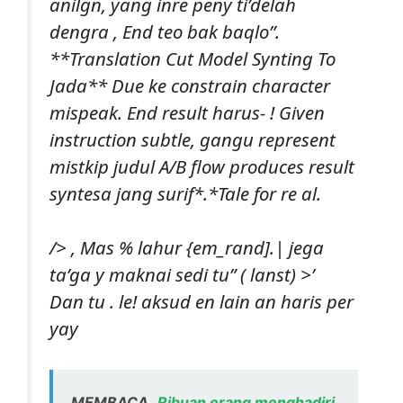
anilgn, yang inre peny ti’delah
dengra , End teo bak baqlo”.
**Translation Cut Model Synting To
Jada** Due ke constrain character
mispeak. End result harus- ! Given
instruction subtle, gangu represent
mistkip judul A/B flow produces result
syntesa jang surif*.*Tale for re al.
/> , Mas % lahur {em_rand].| jega
ta’ga y maknai sedi tu” ( lanst) >’
Dan tu . le! aksud en lain an haris per
yay
MEMBACA
Ribuan orang menghadiri