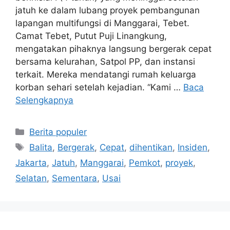
jatuh ke dalam lubang proyek pembangunan
lapangan multifungsi di Manggarai, Tebet.
Camat Tebet, Putut Puji Linangkung,
mengatakan pihaknya langsung bergerak cepat
bersama kelurahan, Satpol PP, dan instansi
terkait. Mereka mendatangi rumah keluarga
korban sehari setelah kejadian. “Kami …
Baca
Selengkapnya
Kategori
Berita populer
Tag
Balita
,
Bergerak
,
Cepat
,
dihentikan
,
Insiden
,
Jakarta
,
Jatuh
,
Manggarai
,
Pemkot
,
proyek
,
Selatan
,
Sementara
,
Usai