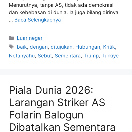
Menurutnya, tanpa AS, tidak ada demokrasi
dan kebebasan di dunia. Ia juga bilang dirinya
…
Baca Selengkapnya
Kategori
Luar negeri
Tag
baik
,
dengan
,
ditujukan
,
Hubungan
,
Kritik
,
Netanyahu
,
Sebut
,
Sementara
,
Trump
,
Turkiye
Piala Dunia 2026:
Larangan Striker AS
Folarin Balogun
Dibatalkan Sementara