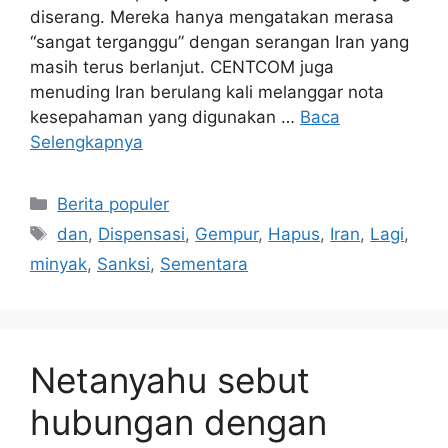
diserang. Mereka hanya mengatakan merasa
“sangat terganggu” dengan serangan Iran yang
masih terus berlanjut. CENTCOM juga
menuding Iran berulang kali melanggar nota
kesepahaman yang digunakan …
Baca
Selengkapnya
Kategori
Berita populer
Tag
dan
,
Dispensasi
,
Gempur
,
Hapus
,
Iran
,
Lagi
,
minyak
,
Sanksi
,
Sementara
Netanyahu sebut
hubungan dengan