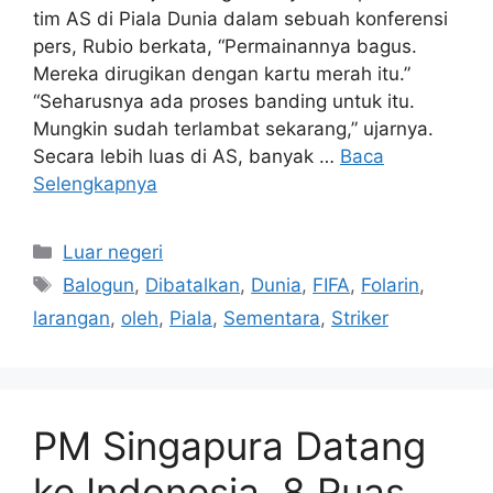
tim AS di Piala Dunia dalam sebuah konferensi
pers, Rubio berkata, “Permainannya bagus.
Mereka dirugikan dengan kartu merah itu.”
“Seharusnya ada proses banding untuk itu.
Mungkin sudah terlambat sekarang,” ujarnya.
Secara lebih luas di AS, banyak …
Baca
Selengkapnya
Kategori
Luar negeri
Tag
Balogun
,
Dibatalkan
,
Dunia
,
FIFA
,
Folarin
,
larangan
,
oleh
,
Piala
,
Sementara
,
Striker
PM Singapura Datang
ke Indonesia, 8 Ruas