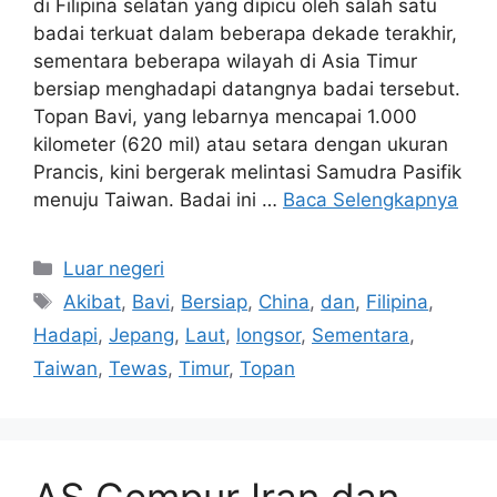
di Filipina selatan yang dipicu oleh salah satu
badai terkuat dalam beberapa dekade terakhir,
sementara beberapa wilayah di Asia Timur
bersiap menghadapi datangnya badai tersebut.
Topan Bavi, yang lebarnya mencapai 1.000
kilometer (620 mil) atau setara dengan ukuran
Prancis, kini bergerak melintasi Samudra Pasifik
menuju Taiwan. Badai ini …
Baca Selengkapnya
Kategori
Luar negeri
Tag
Akibat
,
Bavi
,
Bersiap
,
China
,
dan
,
Filipina
,
Hadapi
,
Jepang
,
Laut
,
longsor
,
Sementara
,
Taiwan
,
Tewas
,
Timur
,
Topan
AS Gempur Iran dan