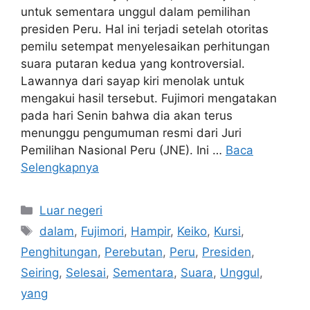
untuk sementara unggul dalam pemilihan
presiden Peru. Hal ini terjadi setelah otoritas
pemilu setempat menyelesaikan perhitungan
suara putaran kedua yang kontroversial.
Lawannya dari sayap kiri menolak untuk
mengakui hasil tersebut. Fujimori mengatakan
pada hari Senin bahwa dia akan terus
menunggu pengumuman resmi dari Juri
Pemilihan Nasional Peru (JNE). Ini …
Baca
Selengkapnya
Kategori
Luar negeri
Tag
dalam
,
Fujimori
,
Hampir
,
Keiko
,
Kursi
,
Penghitungan
,
Perebutan
,
Peru
,
Presiden
,
Seiring
,
Selesai
,
Sementara
,
Suara
,
Unggul
,
yang