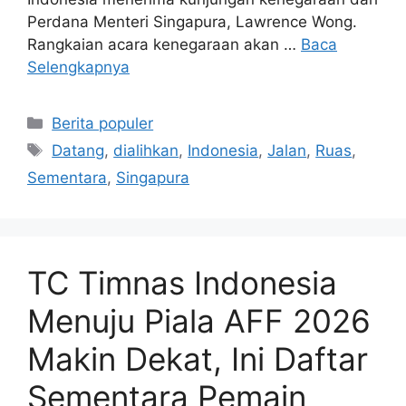
Perdana Menteri Singapura, Lawrence Wong.
Rangkaian acara kenegaraan akan …
Baca
Selengkapnya
Kategori
Berita populer
Tag
Datang
,
dialihkan
,
Indonesia
,
Jalan
,
Ruas
,
Sementara
,
Singapura
TC Timnas Indonesia
Menuju Piala AFF 2026
Makin Dekat, Ini Daftar
Sementara Pemain