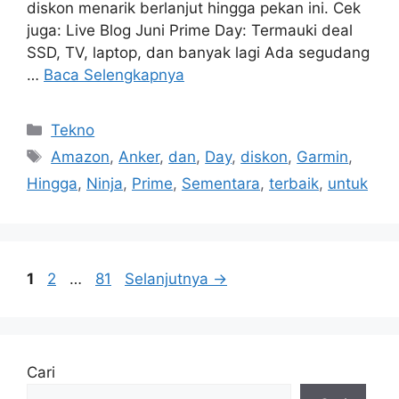
diskon menarik berlanjut hingga pekan ini. Cek
juga: Live Blog Juni Prime Day: Termauki deal
SSD, TV, laptop, dan banyak lagi Ada segudang
…
Baca Selengkapnya
Kategori
Tekno
Tag
Amazon
,
Anker
,
dan
,
Day
,
diskon
,
Garmin
,
Hingga
,
Ninja
,
Prime
,
Sementara
,
terbaik
,
untuk
Halaman
Halaman
Halaman
1
2
…
81
Selanjutnya
→
Cari