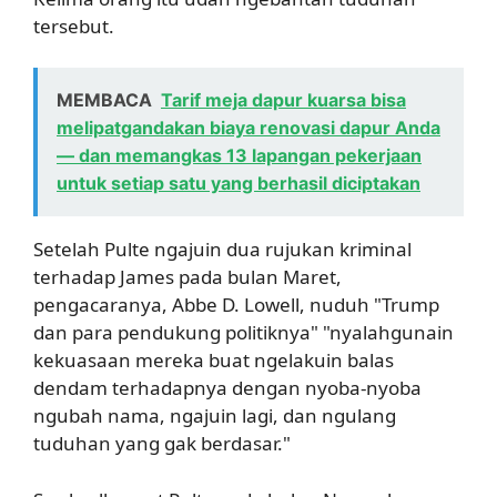
tersebut.
MEMBACA
Tarif meja dapur kuarsa bisa
melipatgandakan biaya renovasi dapur Anda
— dan memangkas 13 lapangan pekerjaan
untuk setiap satu yang berhasil diciptakan
Setelah Pulte ngajuin dua rujukan kriminal
terhadap James pada bulan Maret,
pengacaranya, Abbe D. Lowell, nuduh "Trump
dan para pendukung politiknya" "nyalahgunain
kekuasaan mereka buat ngelakuin balas
dendam terhadapnya dengan nyoba-nyoba
ngubah nama, ngajuin lagi, dan ngulang
tuduhan yang gak berdasar."