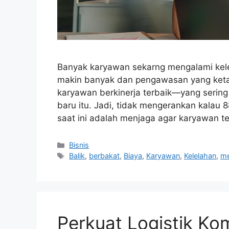
Banyak karyawan sekarng mengalami kele
makin banyak dan pengawasan yang keta
karyawan berkinerja terbaik—yang serin
baru itu. Jadi, tidak mengerankan kalau 
saat ini adalah menjaga agar karyawan ter
Kategori
Bisnis
Tag
Balik
,
berbakat
,
Biaya
,
Karyawan
,
Kelelahan
,
me
Perkuat Logistik Ko