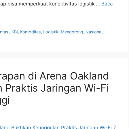
ap bisa memperkuat konektivitas logistik …
Baca
ntasi
,
KBI
,
Komoditas
,
Logistik
,
Mendorong
,
Nasional
,
rapan di Arena Oakland
 Praktis Jaringan Wi-Fi
gi