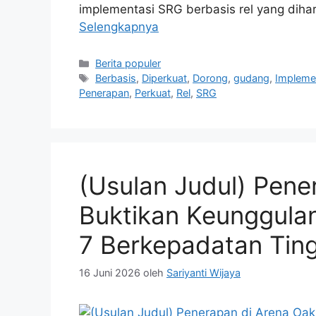
implementasi SRG berbasis rel yang dihar
Selengkapnya
Kategori
Berita populer
Tag
Berbasis
,
Diperkuat
,
Dorong
,
gudang
,
Impleme
Penerapan
,
Perkuat
,
Rel
,
SRG
(Usulan Judul) Pene
Buktikan Keunggulan
7 Berkepadatan Ting
16 Juni 2026
oleh
Sariyanti Wijaya