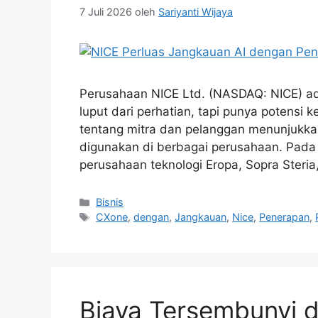
7 Juli 2026
oleh
Sariyanti Wijaya
Perusahaan NICE Ltd. (NASDAQ: NICE) ada
luput dari perhatian, tapi punya potensi 
tentang mitra dan pelanggan menunjukk
digunakan di berbagai perusahaan. Pad
perusahaan teknologi Eropa, Sopra Steri
Kategori
Bisnis
Tag
CXone
,
dengan
,
Jangkauan
,
Nice
,
Penerapan
,
Biaya Tersembunyi d