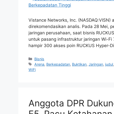
Vistance Networks, Inc. (NASDAQ:VISN) a
direkomendasikan analis. Pada 28 Mei, pe
jaringan perusahaan, saat bisnis RUCKUS
untuk pasang infrastruktur jaringan Wi-F
hampir 300 akses poin RUCKUS Hyper-Di
Kategori
Bisnis
Tag
Arena
,
Berkepadatan
,
Buktikan
,
Jaringan
,
judul
WiFi
Anggota DPR Dukung
E5, Pacu Ketahanan 