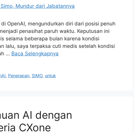
 di OpenAI, mengundurkan diri dari posisi penuh
menjadi penasihat paruh waktu. Keputusan ini
is selama beberapa bulan karena kondisi
lalu, saya terpaksa cuti medis setelah kondisi
juh …
Baca Selengkapnya
nAI
,
Penerapan
,
SIMO
,
untuk
auan AI dengan
eria CXone