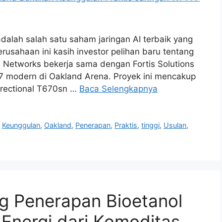
dalah salah satu saham jaringan AI terbaik yang
rusahaan ini kasih investor pelihan baru tentang
 Networks bekerja sama dengan Fortis Solutions
i 7 modern di Oakland Arena. Proyek ini mencakup
rectional T670sn …
Baca Selengkapnya
,
Keunggulan
,
Oakland
,
Penerapan
,
Praktis
,
tinggi
,
Usulan
,
 Penerapan Bioetanol
Energi dari Komoditas