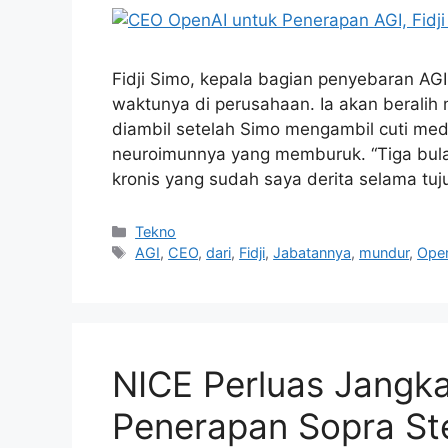
Fidji Simo, kepala bagian penyebaran AGI
waktunya di perusahaan. Ia akan beralih 
diambil setelah Simo mengambil cuti med
neuroimunnya yang memburuk. “Tiga bulan 
kronis yang sudah saya derita selama tu
Kategori
Tekno
Tag
AGI
,
CEO
,
dari
,
Fidji
,
Jabatannya
,
mundur
,
Ope
NICE Perluas Jangk
Penerapan Sopra St