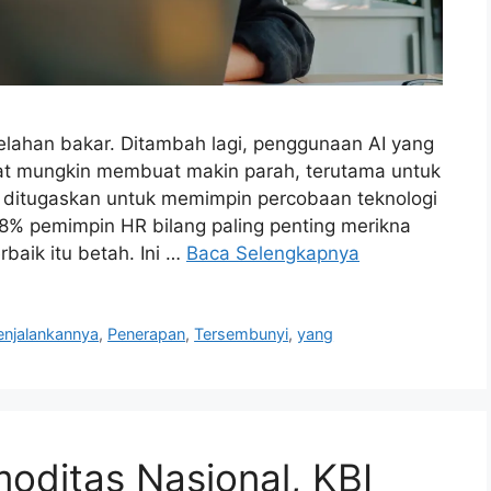
lahan bakar. Ditambah lagi, penggunaan AI yang
t mungkin membuat makin parah, terutama untuk
g ditugaskan untuk memimpin percobaan teknologi
88% pemimpin HR bilang paling penting merikna
baik itu betah. Ini …
Baca Selengkapnya
njalankannya
,
Penerapan
,
Tersembunyi
,
yang
moditas Nasional, KBI