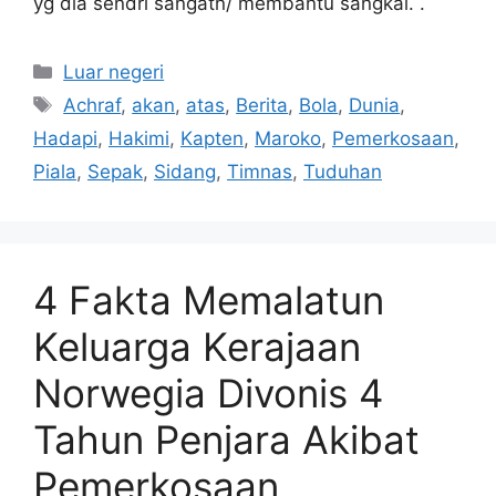
yg dia sendri sangatn/ membantu sangkal. .
Kategori
Luar negeri
Tag
Achraf
,
akan
,
atas
,
Berita
,
Bola
,
Dunia
,
Hadapi
,
Hakimi
,
Kapten
,
Maroko
,
Pemerkosaan
,
Piala
,
Sepak
,
Sidang
,
Timnas
,
Tuduhan
4 Fakta Memalatun
Keluarga Kerajaan
Norwegia Divonis 4
Tahun Penjara Akibat
Pemerkosaan