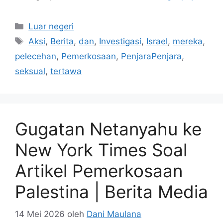
Kategori
Luar negeri
Tag
Aksi
,
Berita
,
dan
,
Investigasi
,
Israel
,
mereka
,
pelecehan
,
Pemerkosaan
,
PenjaraPenjara
,
seksual
,
tertawa
Gugatan Netanyahu ke
New York Times Soal
Artikel Pemerkosaan
Palestina | Berita Media
14 Mei 2026
oleh
Dani Maulana