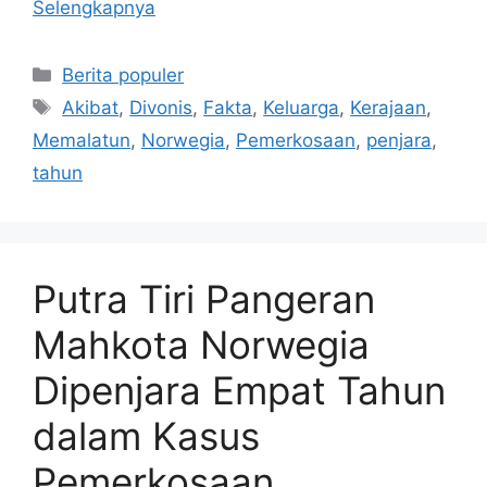
Selengkapnya
Kategori
Berita populer
Tag
Akibat
,
Divonis
,
Fakta
,
Keluarga
,
Kerajaan
,
Memalatun
,
Norwegia
,
Pemerkosaan
,
penjara
,
tahun
Putra Tiri Pangeran
Mahkota Norwegia
Dipenjara Empat Tahun
dalam Kasus
Pemerkosaan