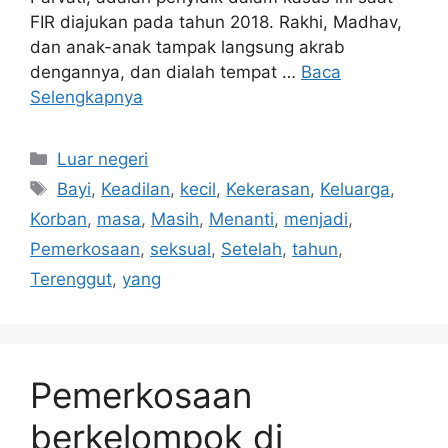
FIR diajukan pada tahun 2018. Rakhi, Madhav,
dan anak-anak tampak langsung akrab
dengannya, dan dialah tempat …
Baca
Selengkapnya
Kategori
Luar negeri
Tag
Bayi
,
Keadilan
,
kecil
,
Kekerasan
,
Keluarga
,
Korban
,
masa
,
Masih
,
Menanti
,
menjadi
,
Pemerkosaan
,
seksual
,
Setelah
,
tahun
,
Terenggut
,
yang
Pemerkosaan
berkelompok di