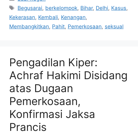
Tag
Begusarai
,
berkelompok
,
Bihar
,
Delhi
,
Kasus
,
Kekerasan
,
Kembali
,
Kenangan
,
Membangkitkan
,
Pahit
,
Pemerkosaan
,
seksual
Pengadilan Kiper:
Achraf Hakimi Disidang
atas Dugaan
Pemerkosaan,
Konfirmasi Jaksa
Prancis