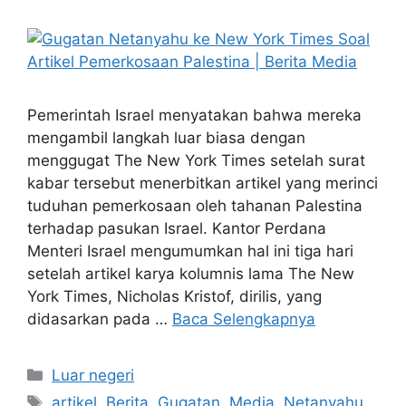
Pemerintah Israel menyatakan bahwa mereka
mengambil langkah luar biasa dengan
menggugat The New York Times setelah surat
kabar tersebut menerbitkan artikel yang merinci
tuduhan pemerkosaan oleh tahanan Palestina
terhadap pasukan Israel. Kantor Perdana
Menteri Israel mengumumkan hal ini tiga hari
setelah artikel karya kolumnis lama The New
York Times, Nicholas Kristof, dirilis, yang
didasarkan pada …
Baca Selengkapnya
Kategori
Luar negeri
Tag
artikel
,
Berita
,
Gugatan
,
Media
,
Netanyahu
,