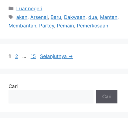
Kategori
Luar negeri
Tag
akan
,
Arsenal
,
Baru
,
Dakwaan
,
dua
,
Mantan
,
Membantah
,
Partey
,
Pemain
,
Pemerkosaan
Halaman
Halaman
Halaman
1
2
…
15
Selanjutnya
→
Cari
Cari