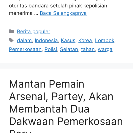
otoritas bandara setelah pihak kepolisian
menerima …
Baca Selengkapnya
Kategori
Berita populer
Tag
dalam
,
Indonesia
,
Kasus
,
Korea
,
Lombok
,
Pemerkosaan
,
Polisi
,
Selatan
,
tahan
,
warga
Mantan Pemain
Arsenal, Partey, Akan
Membantah Dua
Dakwaan Pemerkosaan