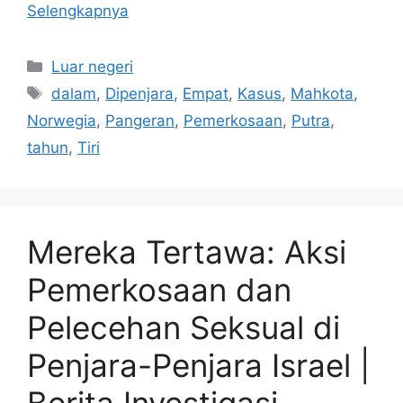
Selengkapnya
Kategori
Luar negeri
Tag
dalam
,
Dipenjara
,
Empat
,
Kasus
,
Mahkota
,
Norwegia
,
Pangeran
,
Pemerkosaan
,
Putra
,
tahun
,
Tiri
Mereka Tertawa: Aksi
Pemerkosaan dan
Pelecehan Seksual di
Penjara-Penjara Israel |
Berita Investigasi