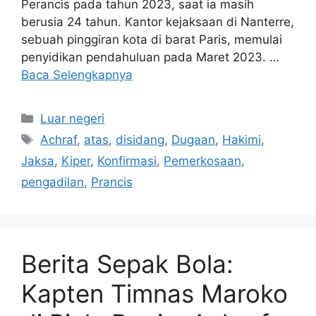
Perancis pada tahun 2023, saat ia masih
berusia 24 tahun. Kantor kejaksaan di Nanterre,
sebuah pinggiran kota di barat Paris, memulai
penyidikan pendahuluan pada Maret 2023. …
Baca Selengkapnya
Kategori
Luar negeri
Tag
Achraf
,
atas
,
disidang
,
Dugaan
,
Hakimi
,
Jaksa
,
Kiper
,
Konfirmasi
,
Pemerkosaan
,
pengadilan
,
Prancis
Berita Sepak Bola:
Kapten Timnas Maroko