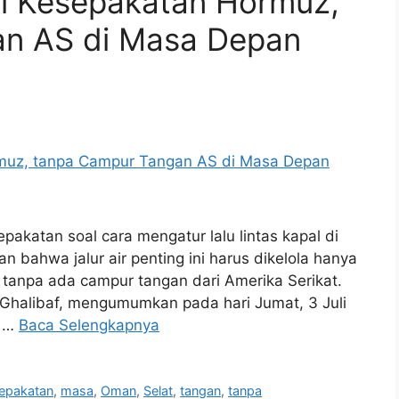
i Kesepakatan Hormuz,
an AS di Masa Depan
akatan soal cara mengatur lalu lintas kapal di
 bahwa jalur air penting ini harus dikelola hanya
 tanpa ada campur tangan dari Amerika Serikat.
halibaf, mengumumkan pada hari Jumat, 3 Juli
n …
Baca Selengkapnya
epakatan
,
masa
,
Oman
,
Selat
,
tangan
,
tanpa