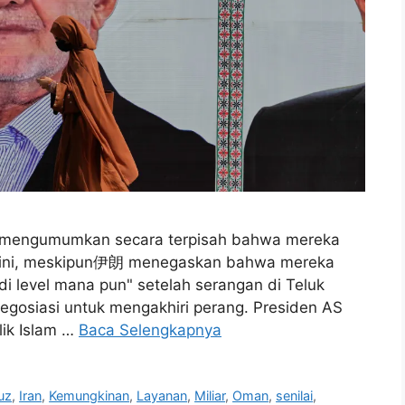
in mengumumkan secara terpisah bahwa mereka
u ini, meskipun伊朗 menegaskan bahwa mereka
i level mana pun" setelah serangan di Teluk
negosiasi untuk mengakhiri perang. Presiden AS
ik Islam …
Baca Selengkapnya
uz
,
Iran
,
Kemungkinan
,
Layanan
,
Miliar
,
Oman
,
senilai
,