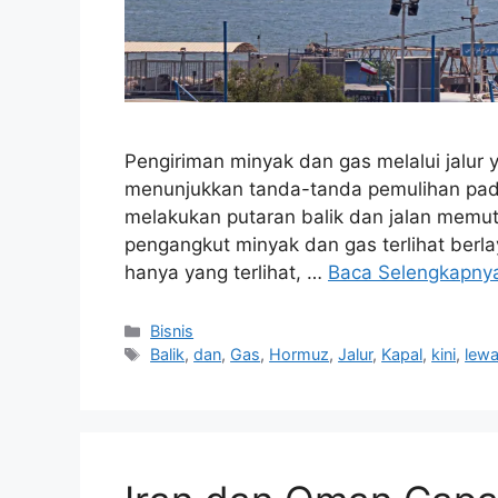
Pengiriman minyak dan gas melalui jalur 
menunjukkan tanda-tanda pemulihan pada
melakukan putaran balik dan jalan memutar
pengangkut minyak dan gas terlihat berla
hanya yang terlihat, …
Baca Selengkapny
Kategori
Bisnis
Tag
Balik
,
dan
,
Gas
,
Hormuz
,
Jalur
,
Kapal
,
kini
,
lewa