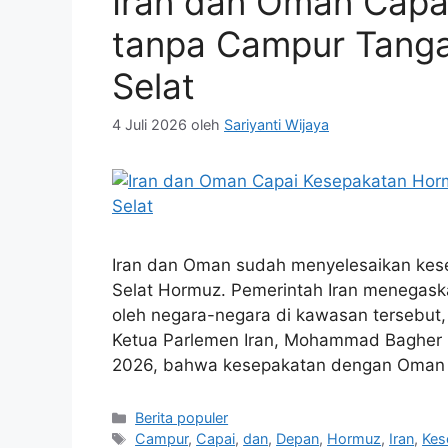
Iran dan Oman Capa
tanpa Campur Tang
Selat
4 Juli 2026
oleh
Sariyanti Wijaya
Iran dan Oman sudah menyelesaikan kesep
Selat Hormuz. Pemerintah Iran menegaskan
oleh negara-negara di kawasan tersebut,
Ketua Parlemen Iran, Mohammad Bagher G
2026, bahwa kesepakatan dengan Oma
Kategori
Berita populer
Tag
Campur
,
Capai
,
dan
,
Depan
,
Hormuz
,
Iran
,
Kes