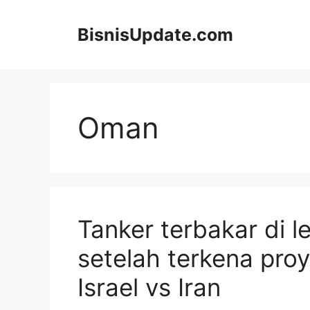
Langsung
ke
BisnisUpdate.com
isi
Oman
Tanker terbakar di 
setelah terkena proy
Israel vs Iran