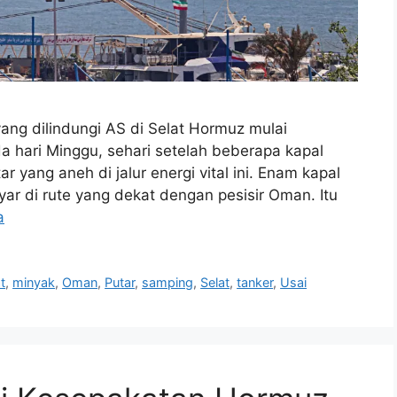
yang dilindungi AS di Selat Hormuz mulai
 hari Minggu, sehari setelah beberapa kapal
 yang aneh di jalur energi vital ini. Enam kapal
yar di rute yang dekat dengan pesisir Oman. Itu
a
t
,
minyak
,
Oman
,
Putar
,
samping
,
Selat
,
tanker
,
Usai