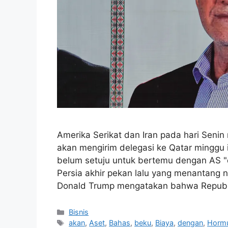
Amerika Serikat dan Iran pada hari Sen
akan mengirim delegasi ke Qatar mingg
belum setuju untuk bertemu dengan AS "d
Persia akhir pekan lalu yang menantang 
Donald Trump mengatakan bahwa Republ
Kategori
Bisnis
Tag
akan
,
Aset
,
Bahas
,
beku
,
Biaya
,
dengan
,
Horm