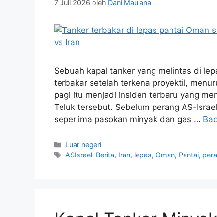
7 Juli 2026
oleh
Dani Maulana
Sebuah kapal tanker yang melintas di lep
terbakar setelah terkena proyektil, menur
pagi itu menjadi insiden terbaru yang mena
Teluk tersebut. Sebelum perang AS-Israel 
seperlima pasokan minyak dan gas …
Bac
Kategori
Luar negeri
Tag
ASIsrael
,
Berita
,
Iran
,
lepas
,
Oman
,
Pantai
,
per