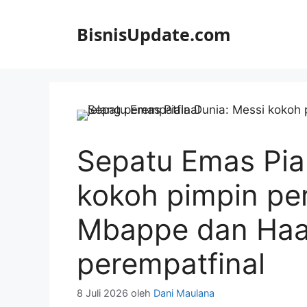
Langsung
ke
BisnisUpdate.com
isi
Sepatu Emas Pia
kokoh pimpin per
Mbappe dan Haal
perempatfinal
8 Juli 2026
oleh
Dani Maulana