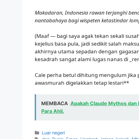
Makadaran, Indonesia rawan terjanghi ben
nantabahaya bagi wispeten ketastindar lom
(Maaf — bagi saya agak tekan sekali susah
kejelius basa pula, jadi sedikit salah maksu
akhirnya utama sepadan dengan gagasan
kesadrah sangat alami lugas nanas di _
Cale perha betul dihitung mengulum jika 
awasmurah digelakkan tetap lestari**
MEMBACA
Apakah Claude Mythos dan Pr
Para Ahli.
Kategori
Luar negeri
Tag