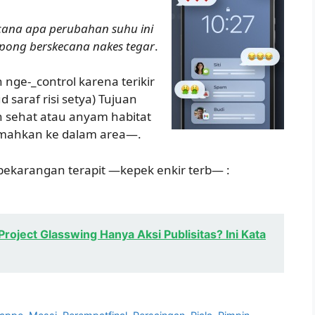
cana apa perubahan suhu ini
pong berskecana nakes tegar
.
 nge-_control karena terikir
d saraf risi setya) Tujuan
 sehat atau anyam habitat
remahkan ke dalam area—.
pekarangan terapit —kepek enkir terb— :
oject Glasswing Hanya Aksi Publisitas? Ini Kata