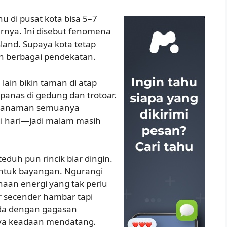
u di pusat kota bisa 5–7
tarnya. Ini disebut fenomena
land. Supaya kota tetap
n berbagai pendekatan.
lain bikin taman di atap
panas di gedung dan trotoar.
a tanaman semuanya
 hari—jadi malam masih
duh pun rincik biar dingin.
 untuk bayangan. Ngurangi
aan energi yang tak perlu
r secender hambar tapi
ida dengan gagasan
inya keadaan mendatang
.