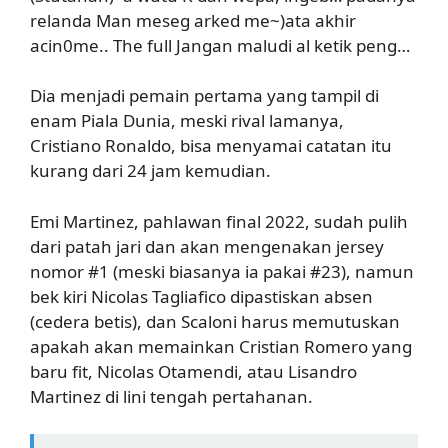
relanda Man meseg arked me~)ata akhir
acin0me.. The full Jangan maludi al ketik peng…
Dia menjadi pemain pertama yang tampil di
enam Piala Dunia, meski rival lamanya,
Cristiano Ronaldo, bisa menyamai catatan itu
kurang dari 24 jam kemudian.
Emi Martinez, pahlawan final 2022, sudah pulih
dari patah jari dan akan mengenakan jersey
nomor #1 (meski biasanya ia pakai #23), namun
bek kiri Nicolas Tagliafico dipastiskan absen
(cedera betis), dan Scaloni harus memutuskan
apakah akan memainkan Cristian Romero yang
baru fit, Nicolas Otamendi, atau Lisandro
Martinez di lini tengah pertahanan.