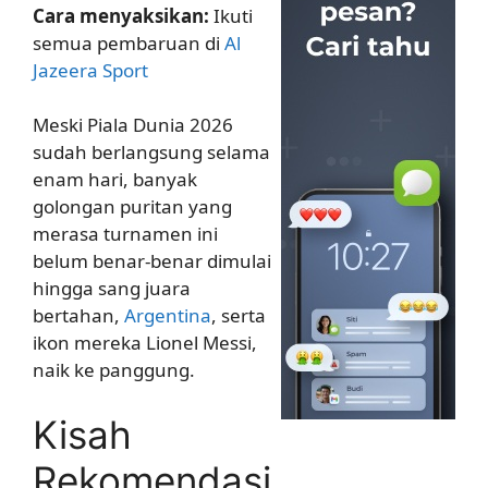
Cara menyaksikan:
Ikuti
semua pembaruan di
Al
Jazeera Sport
Meski Piala Dunia 2026
sudah berlangsung selama
enam hari, banyak
golongan puritan yang
merasa turnamen ini
belum benar-benar dimulai
hingga sang juara
bertahan,
Argentina
, serta
ikon mereka Lionel Messi,
naik ke panggung.
Kisah
Rekomendasi