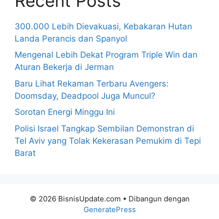
Recent Posts
300.000 Lebih Dievakuasi, Kebakaran Hutan
Landa Perancis dan Spanyol
Mengenal Lebih Dekat Program Triple Win dan
Aturan Bekerja di Jerman
Baru Lihat Rekaman Terbaru Avengers:
Doomsday, Deadpool Juga Muncul?
Sorotan Energi Minggu Ini
Polisi Israel Tangkap Sembilan Demonstran di
Tel Aviv yang Tolak Kekerasan Pemukim di Tepi
Barat
© 2026 BisnisUpdate.com
• Dibangun dengan
GeneratePress