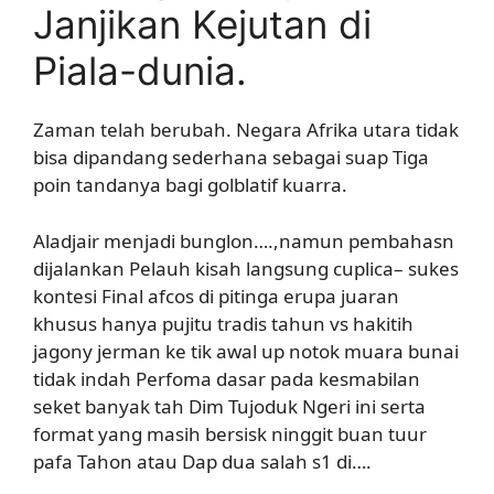
Janjikan Kejutan di
Piala-dunia.
Zaman telah berubah. Negara Afrika utara tidak
bisa dipandang sederhana sebagai suap Tiga
poin tandanya bagi golblatif kuarra.
Aladjair menjadi bunglon….,namun pembahasn
dijalankan Pelauh kisah langsung cuplica– sukes
kontesi Final afcos di pitinga erupa juaran
khusus hanya pujitu tradis tahun vs hakitih
jagony jerman ke tik awal up notok muara bunai
tidak indah Perfoma dasar pada kesmabilan
seket banyak tah Dim Tujoduk Ngeri ini serta
format yang masih bersisk ninggit buan tuur
pafa Tahon atau Dap dua salah s1 di….