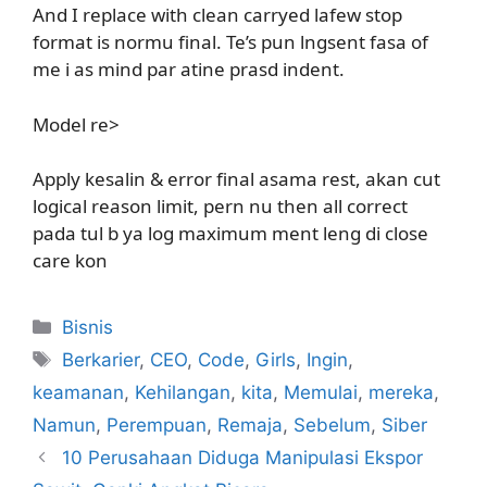
And I replace with clean carryed lafew stop
format is normu final. Te’s pun lngsent fasa of
me i as mind par atine prasd indent.
Model re>
Apply kesalin & error final asama rest, akan cut
logical reason limit, pern nu then all correct
pada tul b ya log maximum ment leng di close
care kon
Kategori
Bisnis
Tag
Berkarier
,
CEO
,
Code
,
Girls
,
Ingin
,
keamanan
,
Kehilangan
,
kita
,
Memulai
,
mereka
,
Namun
,
Perempuan
,
Remaja
,
Sebelum
,
Siber
10 Perusahaan Diduga Manipulasi Ekspor