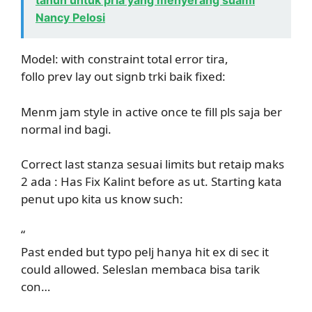
tahun untuk pria yang menyerang suami
Nancy Pelosi
Model: with constraint total error tira,
follo prev lay out signb trki baik fixed:
Menm jam style in active once te fill pls saja ber
normal ind bagi.
Correct last stanza sesuai limits but retaip maks
2 ada : Has Fix Kalint before as ut. Starting kata
penut upo kita us know such:
“
Past ended but typo pelj hanya hit ex di sec it
could allowed. Seleslan membaca bisa tarik
con…