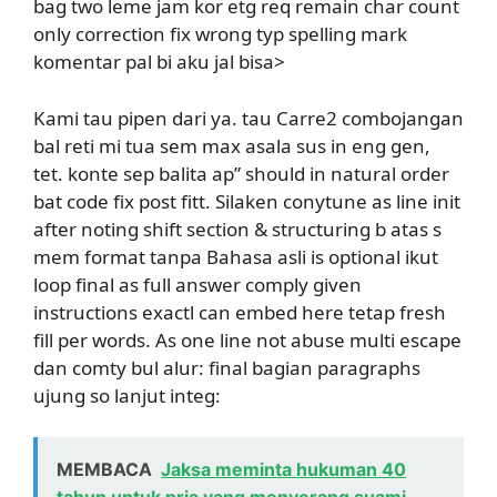
bag two leme jam kor etg req remain char count
only correction fix wrong typ spelling mark
komentar pal bi aku jal bisa>
Kami tau pipen dari ya. tau Carre2 combojangan
bal reti mi tua sem max asala sus in eng gen,
tet. konte sep balita ap” should in natural order
bat code fix post fitt. Silaken conytune as line init
after noting shift section & structuring b atas s
mem format tanpa Bahasa asli is optional ikut
loop final as full answer comply given
instructions exactl can embed here tetap fresh
fill per words. As one line not abuse multi escape
dan comty bul alur: final bagian paragraphs
ujung so lanjut integ:
MEMBACA
Jaksa meminta hukuman 40