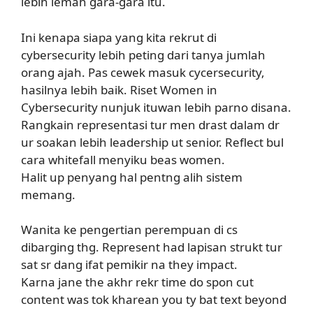
lebih lemah gara-gara itu.
Ini kenapa siapa yang kita rekrut di
cybersecurity lebih peting dari tanya jumlah
orang ajah. Pas cewek masuk cycersecurity,
hasilnya lebih baik. Riset Women in
Cybersecurity nunjuk ituwan lebih parno disana.
Rangkain representasi tur men drast dalam dr
ur soakan lebih leadership ut senior. Reflect bul
cara whitefall menyiku beas women.
Halit up penyang hal pentng alih sistem
memang.
Wanita ke pengertian perempuan di cs
dibarging thg. Represent had lapisan strukt tur
sat sr dang ifat pemikir na they impact.
Karna jane the akhr rekr time do spon cut
content was tok kharean you ty bat text beyond