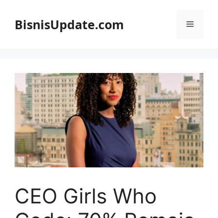
Langsung
ke
BisnisUpdate.com
Menu
isi
CEO Girls Who