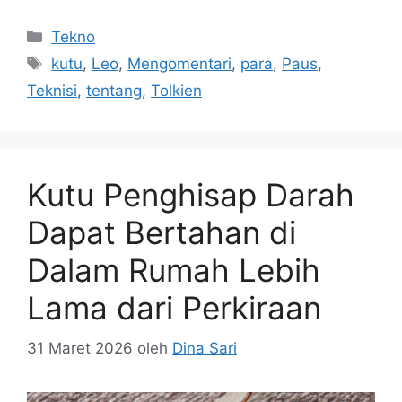
Kategori
Tekno
Tag
kutu
,
Leo
,
Mengomentari
,
para
,
Paus
,
Teknisi
,
tentang
,
Tolkien
Kutu Penghisap Darah
Dapat Bertahan di
Dalam Rumah Lebih
Lama dari Perkiraan
31 Maret 2026
oleh
Dina Sari