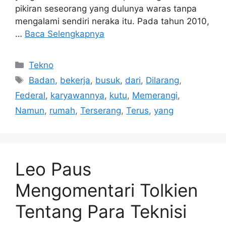
pikiran seseorang yang dulunya waras tanpa
mengalami sendiri neraka itu. Pada tahun 2010,
…
Baca Selengkapnya
Kategori
Tekno
Tag
Badan
,
bekerja
,
busuk
,
dari
,
Dilarang
,
Federal
,
karyawannya
,
kutu
,
Memerangi
,
Namun
,
rumah
,
Terserang
,
Terus
,
yang
Leo Paus
Mengomentari Tolkien
Tentang Para Teknisi