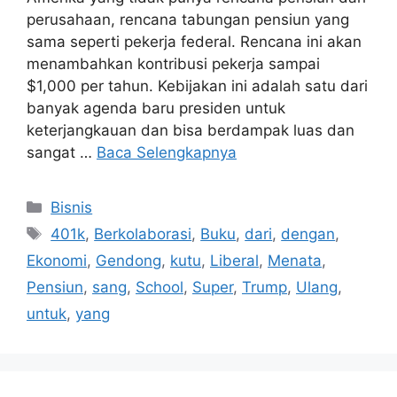
perusahaan, rencana tabungan pensiun yang
sama seperti pekerja federal. Rencana ini akan
menambahkan kontribusi pekerja sampai
$1,000 per tahun. Kebijakan ini adalah satu dari
banyak agenda baru presiden untuk
keterjangkauan dan bisa berdampak luas dan
sangat …
Baca Selengkapnya
Kategori
Bisnis
Tag
401k
,
Berkolaborasi
,
Buku
,
dari
,
dengan
,
Ekonomi
,
Gendong
,
kutu
,
Liberal
,
Menata
,
Pensiun
,
sang
,
School
,
Super
,
Trump
,
Ulang
,
untuk
,
yang