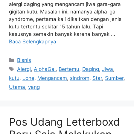
alergi daging yang mengancam jiwa gara-gara
gigitan kutu. Masalah ini, namanya alpha-gal
syndrome, pertama kali dikaitkan dengan jenis
kutu tertentu sekitar 15 tahun lalu. Tapi
kasusnya semakin banyak karena banyak …
Baca Selengkapnya
Kategori
Bisnis
Tag
Alergi
,
AlphaGal
,
Bertemu
,
Daging
,
Jiwa
,
kutu
,
Lone
,
Mengancam
,
sindrom
,
Star
,
Sumber
,
Utama
,
yang
Pos Udang Letterboxd