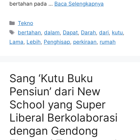
bertahan pada …
Baca Selengkapnya
Kategori
Tekno
Tag
bertahan
,
dalam
,
Dapat
,
Darah
,
dari
,
kutu
,
Lama
,
Lebih
,
Penghisap
,
perkiraan
,
rumah
Sang ‘Kutu Buku
Pensiun’ dari New
School yang Super
Liberal Berkolaborasi
dengan Gendong