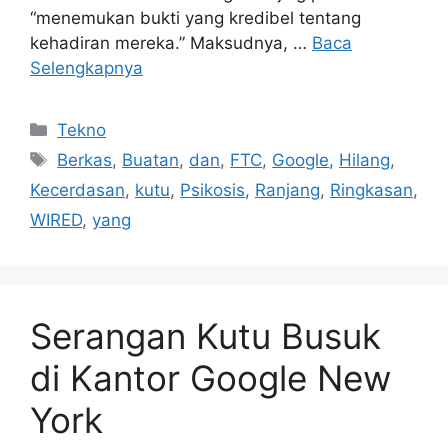
“menemukan bukti yang kredibel tentang
kehadiran mereka.” Maksudnya, …
Baca
Selengkapnya
Kategori
Tekno
Tag
Berkas
,
Buatan
,
dan
,
FTC
,
Google
,
Hilang
,
Kecerdasan
,
kutu
,
Psikosis
,
Ranjang
,
Ringkasan
,
WIRED
,
yang
Serangan Kutu Busuk
di Kantor Google New
York