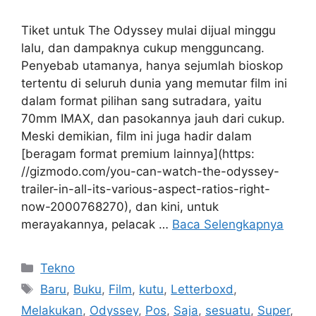
Tiket untuk The Odyssey mulai dijual minggu
lalu, dan dampaknya cukup mengguncang.
Penyebab utamanya, hanya sejumlah bioskop
tertentu di seluruh dunia yang memutar film ini
dalam format pilihan sang sutradara, yaitu
70mm IMAX, dan pasokannya jauh dari cukup.
Meski demikian, film ini juga hadir dalam
[beragam format premium lainnya](https:
//gizmodo.com/you-can-watch-the-odyssey-
trailer-in-all-its-various-aspect-ratios-right-
now-2000768270), dan kini, untuk
merayakannya, pelacak …
Baca Selengkapnya
Kategori
Tekno
Tag
Baru
,
Buku
,
Film
,
kutu
,
Letterboxd
,
Melakukan
,
Odyssey
,
Pos
,
Saja
,
sesuatu
,
Super
,