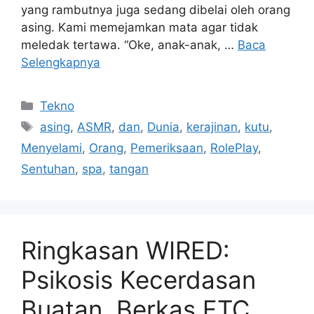
yang rambutnya juga sedang dibelai oleh orang
asing. Kami memejamkan mata agar tidak
meledak tertawa. “Oke, anak-anak, …
Baca
Selengkapnya
Kategori
Tekno
Tag
asing
,
ASMR
,
dan
,
Dunia
,
kerajinan
,
kutu
,
Menyelami
,
Orang
,
Pemeriksaan
,
RolePlay
,
Sentuhan
,
spa
,
tangan
Ringkasan WIRED:
Psikosis Kecerdasan
Buatan, Berkas FTC