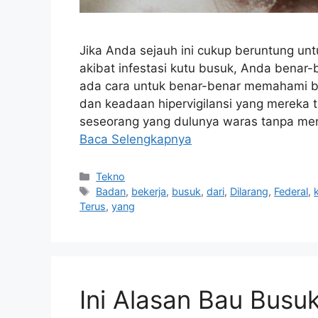
Jika Anda sejauh ini cukup beruntung u
akibat infestasi kutu busuk, Anda benar-
ada cara untuk benar-benar memahami b
dan keadaan hipervigilansi yang mereka 
seseorang yang dulunya waras tanpa meng
Baca Selengkapnya
Kategori
Tekno
Tag
Badan
,
bekerja
,
busuk
,
dari
,
Dilarang
,
Federal
,
Terus
,
yang
Ini Alasan Bau Busuk