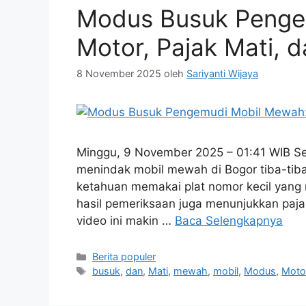
Modus Busuk Pengem
Motor, Pajak Mati, 
8 November 2025
oleh
Sariyanti Wijaya
Minggu, 9 November 2025 – 01:41 WIB Seb
menindak mobil mewah di Bogor tiba-tiba 
ketahuan memakai plat nomor kecil yang mi
hasil pemeriksaan juga menunjukkan paj
video ini makin …
Baca Selengkapnya
Kategori
Berita populer
Tag
busuk
,
dan
,
Mati
,
mewah
,
mobil
,
Modus
,
Moto