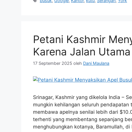
Tag
busuk
,
Google
,
Kantor
,
kutu
,
Serangan
,
York
Petani Kashmir Men
Karena Jalan Utama 
17 September 2025
oleh
Dani Maulana
Srinagar, Kashmir yang dikelola India – 
mungkin kehilangan seluruh pendapatan t
membawa apelnya senilai lebih dari $10.
terhenti yang membentang sepanjang berm
menghubungkan kotanya, Baramullah, di