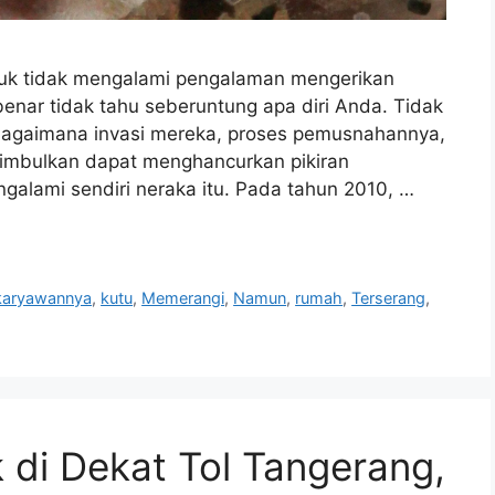
ntuk tidak mengalami pengalaman mengerikan
benar tidak tahu seberuntung apa diri Anda. Tidak
agaimana invasi mereka, proses pemusnahannya,
timbulkan dapat menghancurkan pikiran
alami sendiri neraka itu. Pada tahun 2010, …
karyawannya
,
kutu
,
Memerangi
,
Namun
,
rumah
,
Terserang
,
 di Dekat Tol Tangerang,