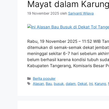
Mayat dalam Karun
19 November 2025
oleh
Sariyanti Wijaya
Rabu, 19 November 2025 – 11:52 WIB Tan
ditemukan di semak-semak dekat jembata
meninggal sekitar 6-7 hari sebelum akhirn
belum berhasil karena kondisi tubuh suda
Kabupaten Tangerang, Komisaris Besar Po
Kategori
Berita populer
Tag
Alasan
,
Bau
,
busuk
,
dalam
,
Dekat
,
Ini
,
Karung
,