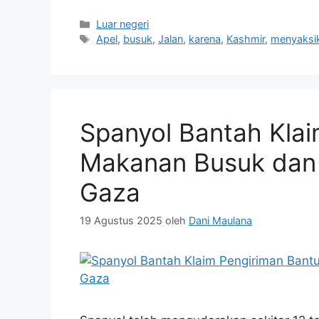
Kategori
Luar negeri
Tag
Apel
,
busuk
,
Jalan
,
karena
,
Kashmir
,
menyaksi
Spanyol Bantah Kla
Makanan Busuk dan 
Gaza
19 Agustus 2025
oleh
Dani Maulana