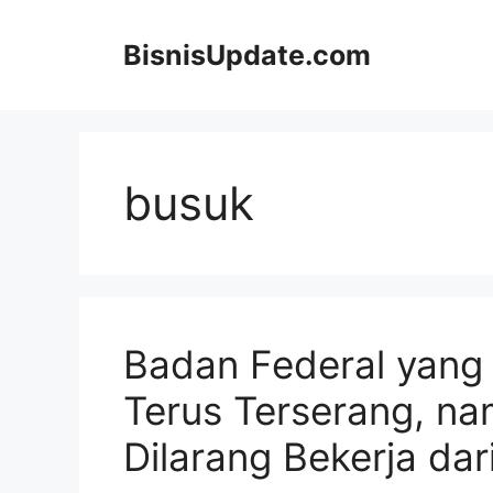
Langsung
ke
BisnisUpdate.com
isi
busuk
Badan Federal yang
Terus Terserang, n
Dilarang Bekerja da