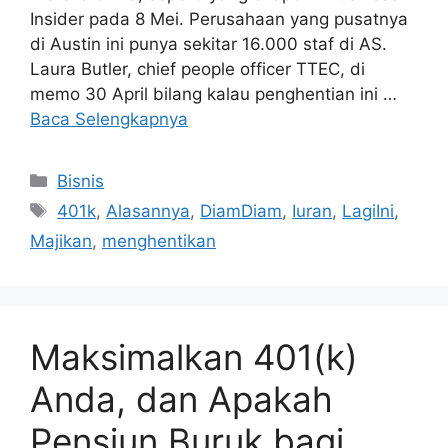
Insider pada 8 Mei. Perusahaan yang pusatnya
di Austin ini punya sekitar 16.000 staf di AS.
Laura Butler, chief people officer TTEC, di
memo 30 April bilang kalau penghentian ini …
Baca Selengkapnya
Kategori
Bisnis
Tag
401k
,
Alasannya
,
DiamDiam
,
Iuran
,
LagiIni
,
Majikan
,
menghentikan
Maksimalkan 401(k)
Anda, dan Apakah
Pensiun Buruk bagi