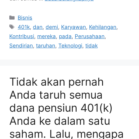
Kategori
Bisnis
Tag
401k
,
dan
,
demi
,
Karyawan
,
Kehilangan
,
Kontribusi
,
mereka
,
pada
,
Perusahaan
,
Sendirian
,
taruhan
,
Teknologi
,
tidak
Tidak akan pernah
Anda taruh semua
dana pensiun 401(k)
Anda ke dalam satu
saham. Lalu, mengapa