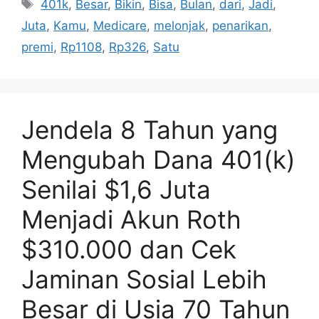
Tag
401k
,
Besar
,
Bikin
,
Bisa
,
Bulan
,
dari
,
Jadi
,
Juta
,
Kamu
,
Medicare
,
melonjak
,
penarikan
,
premi
,
Rp1108
,
Rp326
,
Satu
Jendela 8 Tahun yang
Mengubah Dana 401(k)
Senilai $1,6 Juta
Menjadi Akun Roth
$310.000 dan Cek
Jaminan Sosial Lebih
Besar di Usia 70 Tahun