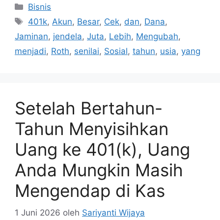
Kategori
Bisnis
Tag
401k
,
Akun
,
Besar
,
Cek
,
dan
,
Dana
,
Jaminan
,
jendela
,
Juta
,
Lebih
,
Mengubah
,
menjadi
,
Roth
,
senilai
,
Sosial
,
tahun
,
usia
,
yang
Setelah Bertahun-
Tahun Menyisihkan
Uang ke 401(k), Uang
Anda Mungkin Masih
Mengendap di Kas
1 Juni 2026
oleh
Sariyanti Wijaya