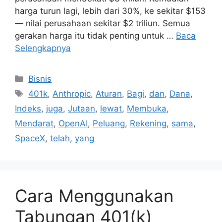
harga turun lagi, lebih dari 30%, ke sekitar $153
— nilai perusahaan sekitar $2 triliun. Semua
gerakan harga itu tidak penting untuk …
Baca
Selengkapnya
Kategori
Bisnis
Tag
401k
,
Anthropic
,
Aturan
,
Bagi
,
dan
,
Dana
,
Indeks
,
juga
,
Jutaan
,
lewat
,
Membuka
,
Mendarat
,
OpenAI
,
Peluang
,
Rekening
,
sama
,
SpaceX
,
telah
,
yang
Cara Menggunakan
Tabungan 401(k)