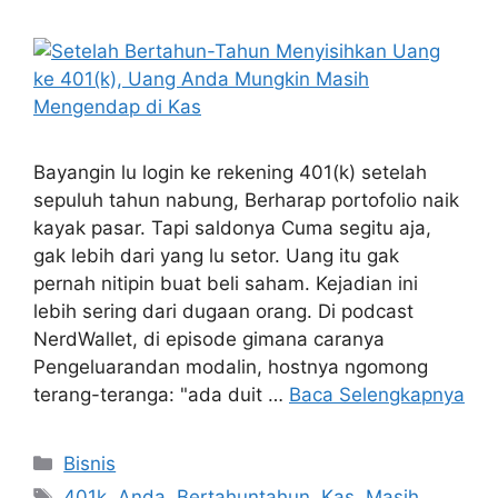
Bayangin lu login ke rekening 401(k) setelah
sepuluh tahun nabung, Berharap portofolio naik
kayak pasar. Tapi saldonya Cuma segitu aja,
gak lebih dari yang lu setor. Uang itu gak
pernah nitipin buat beli saham. Kejadian ini
lebih sering dari dugaan orang. Di podcast
NerdWallet, di episode gimana caranya
Pengeluarandan modalin, hostnya ngomong
terang-teranga: "ada duit …
Baca Selengkapnya
Kategori
Bisnis
Tag
401k
,
Anda
,
Bertahuntahun
,
Kas
,
Masih
,