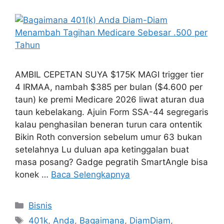
AMBIL CEPETAN SUYA $175K MAGI trigger tier
4 IRMAA, nambah $385 per bulan ($4.600 per
taun) ke premi Medicare 2026 liwat aturan dua
taun kebelakang. Ajuin Form SSA-44 segregaris
kalau penghasilan beneran turun cara ontentik
Bikin Roth conversion sebelum umur 63 bukan
setelahnya Lu duluan apa ketinggalan buat
masa posang? Gadge pegratih SmartAngle bisa
konek …
Baca Selengkapnya
Kategori
Bisnis
Tag
401k
,
Anda
,
Bagaimana
,
DiamDiam
,