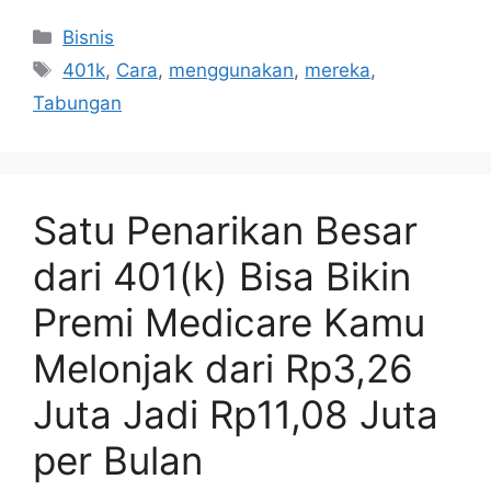
Kategori
Bisnis
Tag
401k
,
Cara
,
menggunakan
,
mereka
,
Tabungan
Satu Penarikan Besar
dari 401(k) Bisa Bikin
Premi Medicare Kamu
Melonjak dari Rp3,26
Juta Jadi Rp11,08 Juta
per Bulan