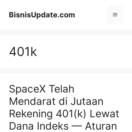
Langsung
ke
BisnisUpdate.com
Menu
isi
401k
SpaceX Telah
Mendarat di Jutaan
Rekening 401(k) Lewat
Dana Indeks — Aturan