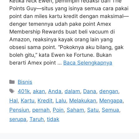
Ketika Nick Ewen, pemimpin redaksi dari The
Points Guy—situs yang isinya semua cara pakai
point dan miles kartu kredit dengan maksimal—
denger temennya udah pake point Amex
Membership Rewards buat beli vacuum di
Amazon, reaksinya kayak orang lain yang
obsesi sama point. “Pokoknya aku bilang, gak
boleh gitu,” kata Ewen ke Fortune. Bukan
berarti Amex point …
Baca Selengkapnya
Kategori
Bisnis
Tag
401k
,
akan
,
Anda
,
dalam
,
Dana
,
dengan
,
Hal
,
Kartu
,
Kredit
,
Lalu
,
Melakukan
,
Mengapa
,
Pensiun
,
pernah
,
Poin
,
Saham
,
Satu
,
Semua
,
serupa
,
Taruh
,
tidak