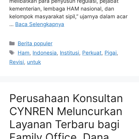
melibatkan para penyusun regulasi, pejabat
kementerian, lembaga HAM nasional, dan
kelompok masyarakat sipil,” ujarnya dalam acar
…
Baca Selengkapnya
Kategori
Berita populer
Tag
Ham
,
Indonesia
,
Institusi
,
Perkuat
,
Pigai
,
Revisi
,
untuk
Perusahaan Konsultan
CYNREN Meluncurkan
Layanan Terbaru bagi
Family Office, Dana