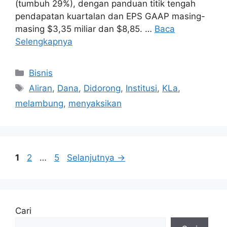
(tumbuh 29%), dengan panduan titik tengah
pendapatan kuartalan dan EPS GAAP masing-
masing $3,35 miliar dan $8,85. …
Baca
Selengkapnya
Kategori
Bisnis
Tag
Aliran
,
Dana
,
Didorong
,
Institusi
,
KLa
,
melambung
,
menyaksikan
Halaman
Halaman
Halaman
1
2
…
5
Selanjutnya
→
Cari