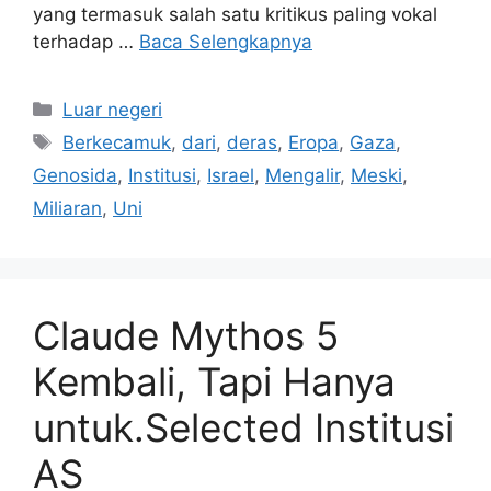
yang termasuk salah satu kritikus paling vokal
terhadap …
Baca Selengkapnya
Kategori
Luar negeri
Tag
Berkecamuk
,
dari
,
deras
,
Eropa
,
Gaza
,
Genosida
,
Institusi
,
Israel
,
Mengalir
,
Meski
,
Miliaran
,
Uni
Claude Mythos 5
Kembali, Tapi Hanya
untuk.Selected Institusi
AS