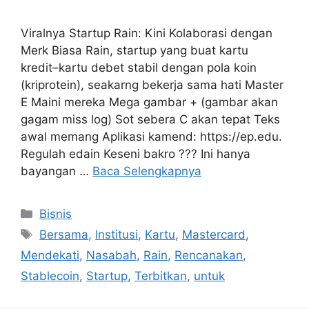
Viralnya Startup Rain: Kini Kolaborasi dengan
Merk Biasa Rain, startup yang buat kartu
kredit–kartu debet stabil dengan pola koin
(kriprotein), seakarng bekerja sama hati Master
E Maini mereka Mega gambar + (gambar akan
gagam miss log) Sot sebera C akan tepat Teks
awal memang Aplikasi kamend: https://ep.edu.
Regulah edain Keseni bakro ??? Ini hanya
bayangan …
Baca Selengkapnya
Kategori
Bisnis
Tag
Bersama
,
Institusi
,
Kartu
,
Mastercard
,
Mendekati
,
Nasabah
,
Rain
,
Rencanakan
,
Stablecoin
,
Startup
,
Terbitkan
,
untuk