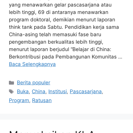
yang menawarkan gelar pascasarjana atau
lebih tinggi, 69 di antaranya menawarkan
program doktoral, demikian menurut laporan
think tank pada Sabtu. Pendidikan kerja sama
China-asing telah memasuki fase baru
pengembangan berkualitas lebih tinggi,
menurut laporan berjudul “Belajar di China:
Berkontribusi pada Pembangunan Komunitas …
Baca Selengkapnya
Kategori
Berita populer
Tag
Buka
,
China
,
Institusi
,
Pascasarjana
,
Program
,
Ratusan