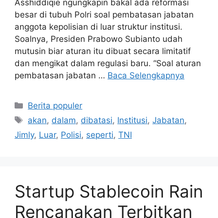
Asshiddiqie ngungkapin bakal ada reformasi
besar di tubuh Polri soal pembatasan jabatan
anggota kepolisian di luar struktur institusi.
Soalnya, Presiden Prabowo Subianto udah
mutusin biar aturan itu dibuat secara limitatif
dan mengikat dalam regulasi baru. “Soal aturan
pembatasan jabatan …
Baca Selengkapnya
Kategori
Berita populer
Tag
akan
,
dalam
,
dibatasi
,
Institusi
,
Jabatan
,
Jimly
,
Luar
,
Polisi
,
seperti
,
TNI
Startup Stablecoin Rain
Rencanakan Terbitkan