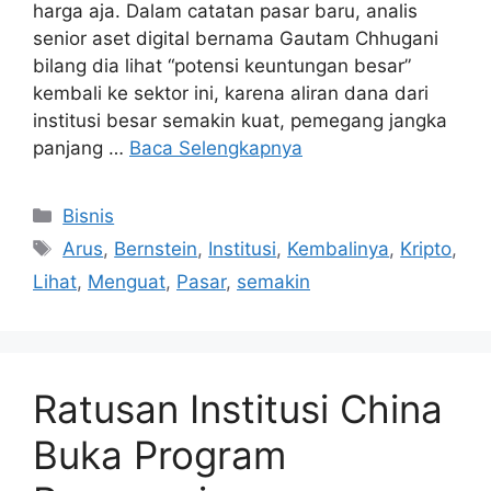
harga aja. Dalam catatan pasar baru, analis
senior aset digital bernama Gautam Chhugani
bilang dia lihat “potensi keuntungan besar”
kembali ke sektor ini, karena aliran dana dari
institusi besar semakin kuat, pemegang jangka
panjang …
Baca Selengkapnya
Kategori
Bisnis
Tag
Arus
,
Bernstein
,
Institusi
,
Kembalinya
,
Kripto
,
Lihat
,
Menguat
,
Pasar
,
semakin
Ratusan Institusi China
Buka Program