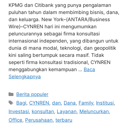
KPMG dan Citibank yang punya pengalaman
puluhan tahun dalam membimbing bisnis, dana,
dan keluarga. New York–(ANTARA/Business
Wire)–CYNREN hari ini mengumumkan
peluncurannya sebagai firma konsultasi
internasional independen, yang dibangun untuk
dunia di mana modal, teknologi, dan geopolitik
kini saling bertumpuk secara masif. Tidak
seperti firma konsultasi tradisional, CYNREN
menggabungkan kemampuan …
Baca
Selengkapnya
Kategori
Berita populer
Tag
Bagi
,
CYNREN
,
dan
,
Dana
,
Family
,
Institusi
,
Investasi
,
konsultan
,
Layanan
,
Meluncurkan
,
Office
,
Perusahaan
,
terbaru