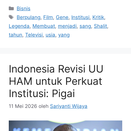
Kategori
Bisnis
Tag
Berpulang
,
Film
,
Gene
,
Institusi
,
Kritik
,
Legenda
,
Membuat
,
menjadi
,
sang
,
Shalit
,
tahun
,
Televisi
,
usia
,
yang
Indonesia Revisi UU
HAM untuk Perkuat
Institusi: Pigai
11 Mei 2026
oleh
Sariyanti Wijaya