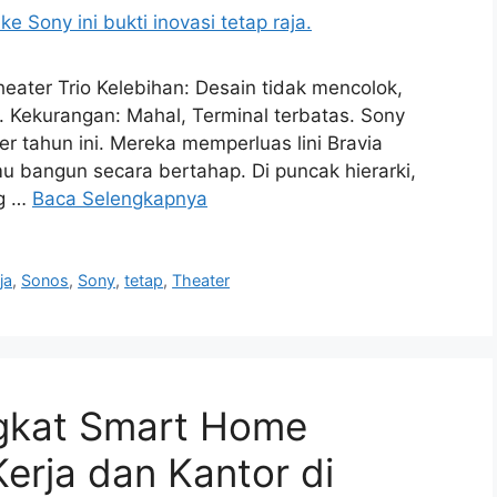
eater Trio Kelebihan: Desain tidak mencolok,
s. Kekurangan: Mahal, Terminal terbatas. Sony
r tahun ini. Mereka memperluas lini Bravia
u bangun secara bertahap. Di puncak hierarki,
ng …
Baca Selengkapnya
ja
,
Sonos
,
Sony
,
tetap
,
Theater
gkat Smart Home
erja dan Kantor di