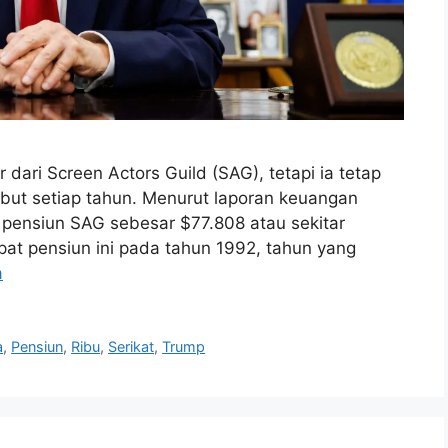
dari Screen Actors Guild (SAG), tetapi ia tetap
ebut setiap tahun. Menurut laporan keuangan
pensiun SAG sebesar $77.808 atau sekitar
pat pensiun ini pada tahun 1992, tahun yang
a
a
,
Pensiun
,
Ribu
,
Serikat
,
Trump