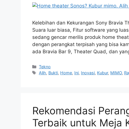
Kelebihan dan Kekurangan Sony Bravia Th
Suara luar biasa, Fitur software yang lua
sedang gencar merilis produk home theate
dengan perangkat terpisah yang bisa kam
ada Bravia Bar 9, Theater Quad, dan ya
Kategori
Tekno
Tag
Alih
,
Bukti
,
Home
,
Ini
,
Inovasi
,
Kubur
,
MIMO
,
Ra
Rekomendasi Peran
Terbaik untuk Meja K