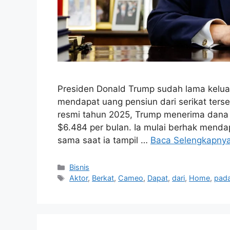
Presiden Donald Trump sudah lama keluar 
mendapat uang pensiun dari serikat ters
resmi tahun 2025, Trump menerima dana 
$6.484 per bulan. Ia mulai berhak menda
sama saat ia tampil …
Baca Selengkapny
Kategori
Bisnis
Tag
Aktor
,
Berkat
,
Cameo
,
Dapat
,
dari
,
Home
,
pad