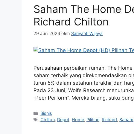
Saham The Home Dep
Richard Chilton
29 Juni 2026
oleh
Sariyanti Wijaya
Perusahaan perbaikan rumah, The Home 
saham terbaik yang direkomendasikan ol
turun 5% dalam setahun terakhir dan har
Pada 23 Juni, Wolfe Research menurunkan
“Peer Perform”. Mereka bilang, suku bu
Kategori
Bisnis
Tag
Chilton
,
Depot
,
Home
,
Pilihan
,
Richard
,
Saham