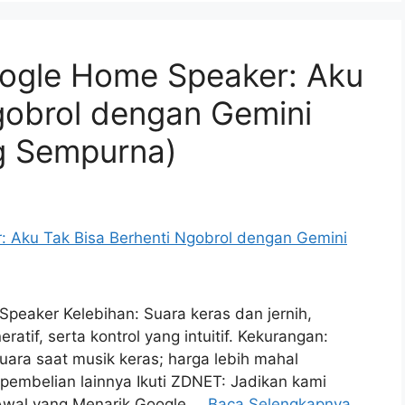
ogle Home Speaker: Aku
gobrol dengan Gemini
g Sempurna)
peaker Kelebihan: Suara keras dan jernih,
tif, serta kontrol yang intuitif. Kekurangan:
ara saat musik keras; harga lebih mahal
n pembelian lainnya Ikuti ZDNET: Jadikan kami
 Awal yang Menarik Google …
Baca Selengkapnya