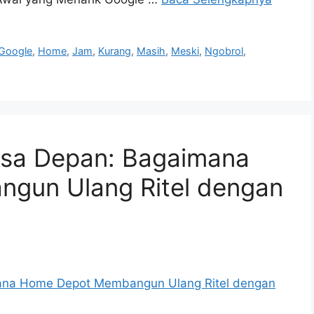
Google
,
Home
,
Jam
,
Kurang
,
Masih
,
Meski
,
Ngobrol
,
asa Depan: Bagaimana
gun Ulang Ritel dengan