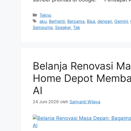
Kategori
Tekno
Tag
aku
,
Berhenti
,
Bersama
,
Bisa
,
dengan
,
Gemini
,
Sempurna
,
Speaker
,
Tak
Belanja Renovasi M
Home Depot Memban
AI
24 Juni 2026
oleh
Sariyanti Wijaya