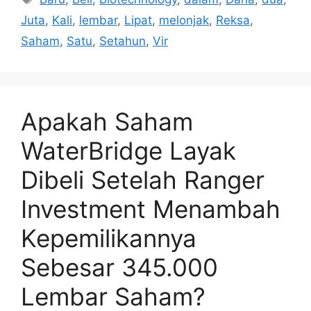
Juta
,
Kali
,
lembar
,
Lipat
,
melonjak
,
Reksa
,
Saham
,
Satu
,
Setahun
,
Vir
Apakah Saham
WaterBridge Layak
Dibeli Setelah Ranger
Investment Menambah
Kepemilikannya
Sebesar 345.000
Lembar Saham?