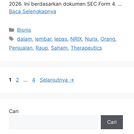
2026. Ini berdasarkan dokumen SEC Form 4. …
Baca Selengkapnya
Kategori
Bisnis
Tag
dalam
,
lembar
,
lepas
,
NRIX
,
Nurix
,
Orang
,
Penjualan
,
Raup
,
Saham
,
Therapeutics
Halaman
Halaman
Halaman
1
2
…
4
Selanjutnya
→
Cari
Cari