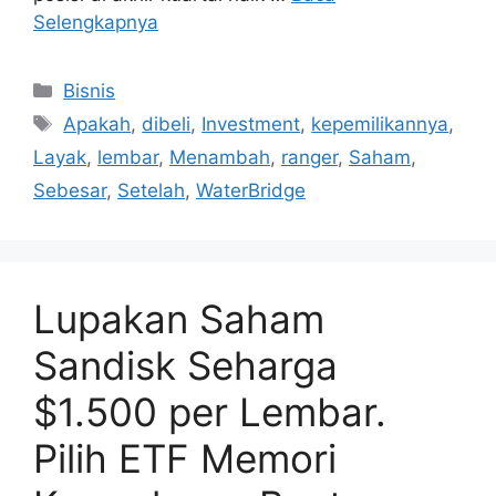
Selengkapnya
Kategori
Bisnis
Tag
Apakah
,
dibeli
,
Investment
,
kepemilikannya
,
Layak
,
lembar
,
Menambah
,
ranger
,
Saham
,
Sebesar
,
Setelah
,
WaterBridge
Lupakan Saham
Sandisk Seharga
$1.500 per Lembar.
Pilih ETF Memori