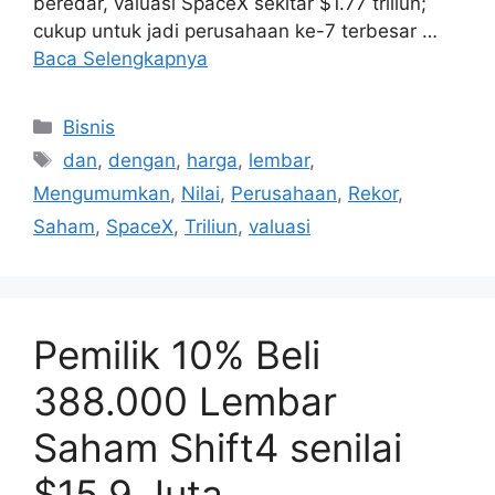
beredar, valuasi SpaceX sekitar $1.77 triliun;
cukup untuk jadi perusahaan ke-7 terbesar …
Baca Selengkapnya
Kategori
Bisnis
Tag
dan
,
dengan
,
harga
,
lembar
,
Mengumumkan
,
Nilai
,
Perusahaan
,
Rekor
,
Saham
,
SpaceX
,
Triliun
,
valuasi
Pemilik 10% Beli
388.000 Lembar
Saham Shift4 senilai
$15,9 Juta