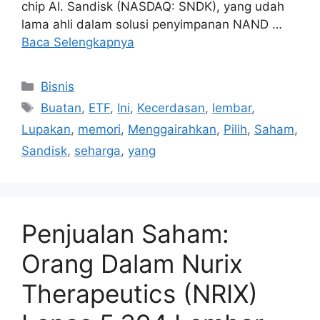
chip AI. Sandisk (NASDAQ: SNDK), yang udah
lama ahli dalam solusi penyimpanan NAND …
Baca Selengkapnya
Kategori
Bisnis
Tag
Buatan
,
ETF
,
Ini
,
Kecerdasan
,
lembar
,
Lupakan
,
memori
,
Menggairahkan
,
Pilih
,
Saham
,
Sandisk
,
seharga
,
yang
Penjualan Saham:
Orang Dalam Nurix
Therapeutics (NRIX)