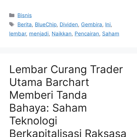
Kategori
Bisnis
Tag
Berita
,
BlueChip
,
Dividen
,
Gembira
,
Ini
,
lembar
,
menjadi
,
Naikkan
,
Pencairan
,
Saham
Lembar Curang Trader
Utama Barchart
Memberi Tanda
Bahaya: Saham
Teknologi
Berkapitalisasi Raksasa