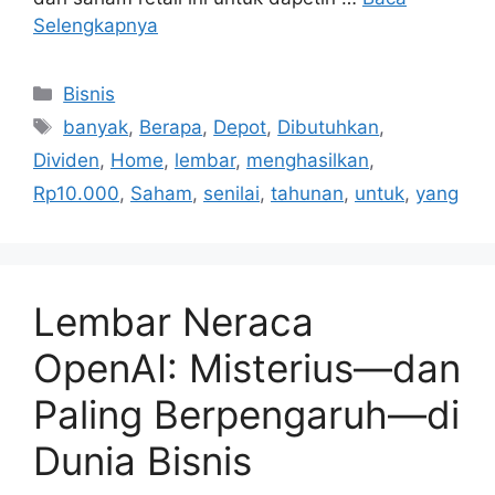
Selengkapnya
Kategori
Bisnis
Tag
banyak
,
Berapa
,
Depot
,
Dibutuhkan
,
Dividen
,
Home
,
lembar
,
menghasilkan
,
Rp10.000
,
Saham
,
senilai
,
tahunan
,
untuk
,
yang
Lembar Neraca
OpenAI: Misterius—dan
Paling Berpengaruh—di
Dunia Bisnis