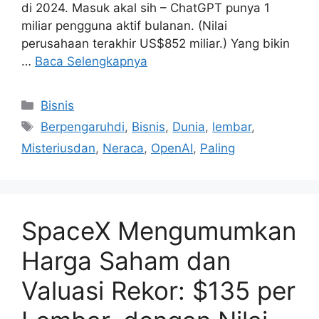
di 2024. Masuk akal sih – ChatGPT punya 1
miliar pengguna aktif bulanan. (Nilai
perusahaan terakhir US$852 miliar.) Yang bikin
…
Baca Selengkapnya
Kategori
Bisnis
Tag
Berpengaruhdi
,
Bisnis
,
Dunia
,
lembar
,
Misteriusdan
,
Neraca
,
OpenAI
,
Paling
SpaceX Mengumumkan
Harga Saham dan
Valuasi Rekor: $135 per