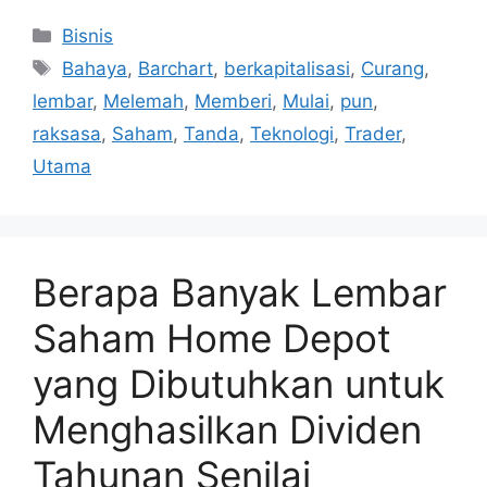
Kategori
Bisnis
Tag
Bahaya
,
Barchart
,
berkapitalisasi
,
Curang
,
lembar
,
Melemah
,
Memberi
,
Mulai
,
pun
,
raksasa
,
Saham
,
Tanda
,
Teknologi
,
Trader
,
Utama
Berapa Banyak Lembar
Saham Home Depot
yang Dibutuhkan untuk
Menghasilkan Dividen
Tahunan Senilai