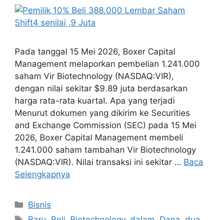
Pada tanggal 15 Mei 2026, Boxer Capital
Management melaporkan pembelian 1.241.000
saham Vir Biotechnology (NASDAQ:VIR),
dengan nilai sekitar $9.89 juta berdasarkan
harga rata-rata kuartal. Apa yang terjadi
Menurut dokumen yang dikirim ke Securities
and Exchange Commission (SEC) pada 15 Mei
2026, Boxer Capital Management membeli
1.241.000 saham tambahan Vir Biotechnology
(NASDAQ:VIR). Nilai transaksi ini sekitar …
Baca
Selengkapnya
Kategori
Bisnis
Tag
Baru
,
Beli
,
Biotechnology
,
dalam
,
Dana
,
dua
,