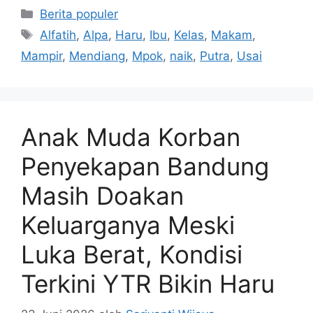
Kategori
Berita populer
Tag
Alfatih
,
Alpa
,
Haru
,
Ibu
,
Kelas
,
Makam
,
Mampir
,
Mendiang
,
Mpok
,
naik
,
Putra
,
Usai
Anak Muda Korban
Penyekapan Bandung
Masih Doakan
Keluarganya Meski
Luka Berat, Kondisi
Terkini YTR Bikin Haru