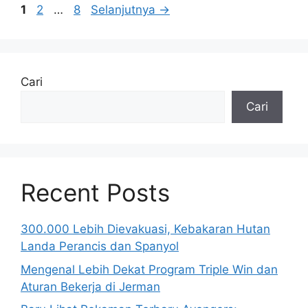
Halaman
Halaman
Halaman
1
2
…
8
Selanjutnya
→
Cari
Cari
Recent Posts
300.000 Lebih Dievakuasi, Kebakaran Hutan
Landa Perancis dan Spanyol
Mengenal Lebih Dekat Program Triple Win dan
Aturan Bekerja di Jerman