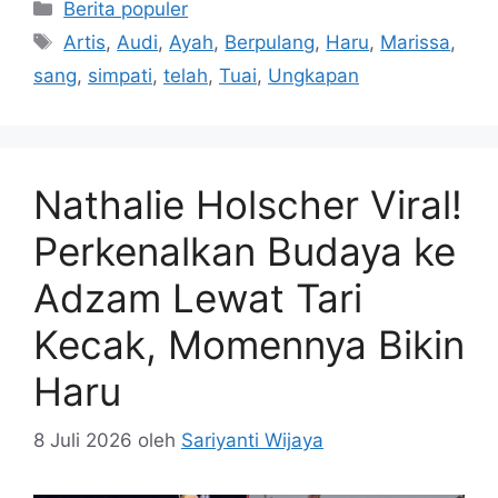
Kategori
Berita populer
Tag
Artis
,
Audi
,
Ayah
,
Berpulang
,
Haru
,
Marissa
,
sang
,
simpati
,
telah
,
Tuai
,
Ungkapan
Nathalie Holscher Viral!
Perkenalkan Budaya ke
Adzam Lewat Tari
Kecak, Momennya Bikin
Haru
8 Juli 2026
oleh
Sariyanti Wijaya