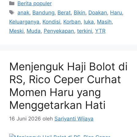
Kategori
Berita populer
Tag
anak
,
Bandung
,
Berat
,
Bikin
,
Doakan
,
Haru
,
Keluarganya
,
Kondisi
,
Korban
,
luka
,
Masih
,
Meski
,
Muda
,
Penyekapan
,
terkini
,
YTR
Menjenguk Haji Bolot di
RS, Rico Ceper Curhat
Momen Haru yang
Menggetarkan Hati
16 Juni 2026
oleh
Sariyanti Wijaya