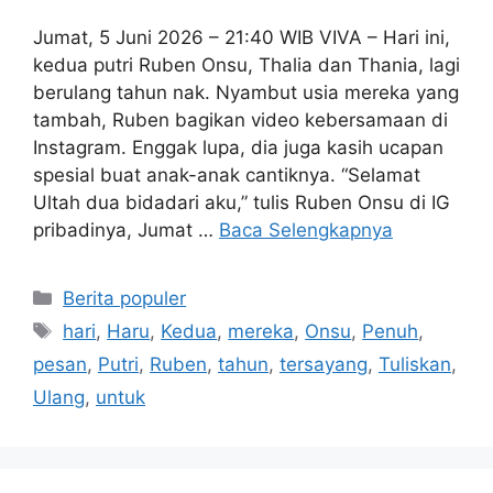
Jumat, 5 Juni 2026 – 21:40 WIB VIVA – Hari ini,
kedua putri Ruben Onsu, Thalia dan Thania, lagi
berulang tahun nak. Nyambut usia mereka yang
tambah, Ruben bagikan video kebersamaan di
Instagram. Enggak lupa, dia juga kasih ucapan
spesial buat anak-anak cantiknya. “Selamat
Ultah dua bidadari aku,” tulis Ruben Onsu di IG
pribadinya, Jumat …
Baca Selengkapnya
Kategori
Berita populer
Tag
hari
,
Haru
,
Kedua
,
mereka
,
Onsu
,
Penuh
,
pesan
,
Putri
,
Ruben
,
tahun
,
tersayang
,
Tuliskan
,
Ulang
,
untuk