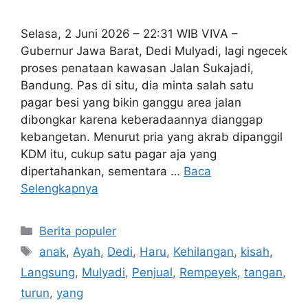
Selasa, 2 Juni 2026 – 22:31 WIB VIVA –
Gubernur Jawa Barat, Dedi Mulyadi, lagi ngecek
proses penataan kawasan Jalan Sukajadi,
Bandung. Pas di situ, dia minta salah satu
pagar besi yang bikin ganggu area jalan
dibongkar karena keberadaannya dianggap
kebangetan. Menurut pria yang akrab dipanggil
KDM itu, cukup satu pagar aja yang
dipertahankan, sementara …
Baca
Selengkapnya
Kategori
Berita populer
Tag
anak
,
Ayah
,
Dedi
,
Haru
,
Kehilangan
,
kisah
,
Langsung
,
Mulyadi
,
Penjual
,
Rempeyek
,
tangan
,
turun
,
yang