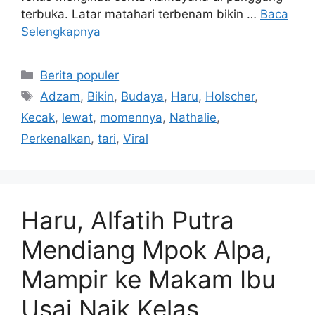
terbuka. Latar matahari terbenam bikin …
Baca
Selengkapnya
Kategori
Berita populer
Tag
Adzam
,
Bikin
,
Budaya
,
Haru
,
Holscher
,
Kecak
,
lewat
,
momennya
,
Nathalie
,
Perkenalkan
,
tari
,
Viral
Haru, Alfatih Putra
Mendiang Mpok Alpa,
Mampir ke Makam Ibu
Usai Naik Kelas