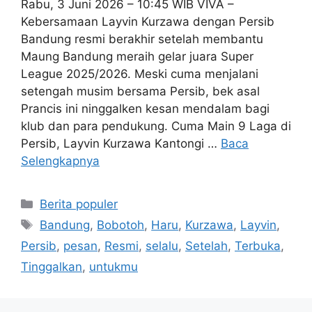
Rabu, 3 Juni 2026 – 10:45 WIB VIVA –
Kebersamaan Layvin Kurzawa dengan Persib
Bandung resmi berakhir setelah membantu
Maung Bandung meraih gelar juara Super
League 2025/2026. Meski cuma menjalani
setengah musim bersama Persib, bek asal
Prancis ini ninggalken kesan mendalam bagi
klub dan para pendukung. Cuma Main 9 Laga di
Persib, Layvin Kurzawa Kantongi …
Baca
Selengkapnya
Kategori
Berita populer
Tag
Bandung
,
Bobotoh
,
Haru
,
Kurzawa
,
Layvin
,
Persib
,
pesan
,
Resmi
,
selalu
,
Setelah
,
Terbuka
,
Tinggalkan
,
untukmu