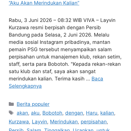
Rabu, 3 Juni 2026 – 08:32 WIB VIVA – Layvin
Kurzawa resmi berpisah dengan Persib
Bandung pada Selasa, 2 Juni 2026. Melalu
media sosial Instagram pribadinya, mantan
pemain PSG tersebut menyampaikan salam
perpisahan untuk manajemen klub, rekan setim,
staff, serta para Bobotoh. "Kepada rekan-rekan
satu klub dan staf, saya akan sangat
merindukan kalian. Terima kasih …
Baca
Selengkapnya
Kategori
Berita populer
Tag
akan
,
aku
,
Bobotoh
,
dengan
,
Haru
,
kalian
,
Kurzawa
,
Layvin
,
Merindukan
,
perpisahan
,
Persib
,
Salam
,
Tinggalkan
,
Ucapkan
,
untuk