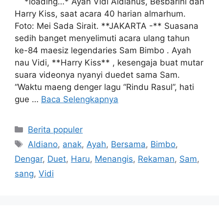
*loading…* Ayah Vidi Aldianus, Besbarini dan
Harry Kiss, saat acara 40 harian almarhum.
Foto: Mei Sada Sirait. **JAKARTA -** Suasana
sedih banget menyelimuti acara ulang tahun
ke-84 maesiz legendaries Sam Bimbo . Ayah
nau Vidi, **Harry Kiss** , kesengaja buat mutar
suara videonya nyanyi duedet sama Sam.
“Waktu maeng denger lagu “Rindu Rasul”, hati
gue …
Baca Selengkapnya
Kategori
Berita populer
Tag
Aldiano
,
anak
,
Ayah
,
Bersama
,
Bimbo
,
Dengar
,
Duet
,
Haru
,
Menangis
,
Rekaman
,
Sam
,
sang
,
Vidi