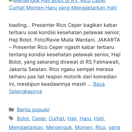
loading… Presenter Rico Ceper bagikan kabar
terbaru soal kondisi kesehatan pelawak senior,
Haji Bolot. Foto/Ravie Mulia Wardani. JAKARTA
– Presenter Rico Ceper ngasih kabar terbaru
tentang kondisi kesehatan pelawak senior, Haji
Bolot, yang sekarang dirawat di RS Fatmawati,
Jakarta Selatan. Rico ngaku sempet merasa
terharu pas liat respon motorik dari komedian
ini, meskipun keadaannya masih …
Baca
Selengkapnya
Kategori
Berita populer
Tag
Bolot
,
Ceper
,
Curhat
,
Haji
,
Haru
,
Hati
,
Menggetarkan
,
Menjenguk
,
Momen
,
Rico
,
yang