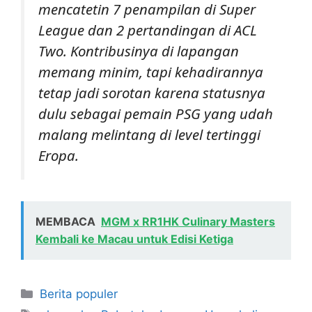
mencatetin 7 penampilan di Super
League dan 2 pertandingan di ACL
Two. Kontribusinya di lapangan
memang minim, tapi kehadirannya
tetap jadi sorotan karena statusnya
dulu sebagai pemain PSG yang udah
malang melintang di level tertinggi
Eropa.
MEMBACA
MGM x RR1HK Culinary Masters
Kembali ke Macau untuk Edisi Ketiga
Kategori
Berita populer
Tag