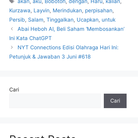
akan
,
aku
,
Bobotoh
,
dengan
,
Haru
,
kalian
,
Kurzawa
,
Layvin
,
Merindukan
,
perpisahan
,
Persib
,
Salam
,
Tinggalkan
,
Ucapkan
,
untuk
Abai Heboh AI, Beli Saham ‘Membosankan’
Ini Kata ChatGPT
NYT Connections Edisi Olahraga Hari Ini:
Petunjuk & Jawaban 3 Juni #618
Cari
Cari