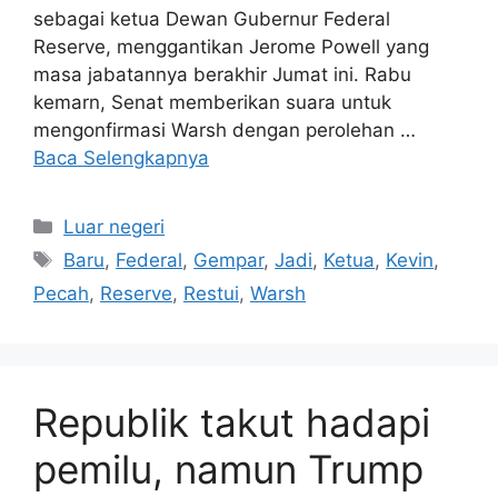
sebagai ketua Dewan Gubernur Federal
Reserve, menggantikan Jerome Powell yang
masa jabatannya berakhir Jumat ini. Rabu
kemarn, Senat memberikan suara untuk
mengonfirmasi Warsh dengan perolehan …
Baca Selengkapnya
Kategori
Luar negeri
Tag
Baru
,
Federal
,
Gempar
,
Jadi
,
Ketua
,
Kevin
,
Pecah
,
Reserve
,
Restui
,
Warsh
Republik takut hadapi
pemilu, namun Trump