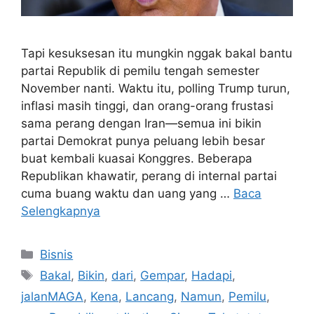
Tapi kesuksesan itu mungkin nggak bakal bantu
partai Republik di pemilu tengah semester
November nanti. Waktu itu, polling Trump turun,
inflasi masih tinggi, dan orang-orang frustasi
sama perang dengan Iran—semua ini bikin
partai Demokrat punya peluang lebih besar
buat kembali kuasai Konggres. Beberapa
Republikan khawatir, perang di internal partai
cuma buang waktu dan uang yang …
Baca
Selengkapnya
Kategori
Bisnis
Tag
Bakal
,
Bikin
,
dari
,
Gempar
,
Hadapi
,
jalanMAGA
,
Kena
,
Lancang
,
Namun
,
Pemilu
,