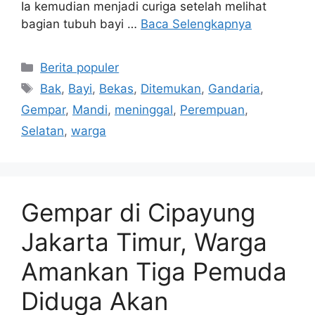
Ia kemudian menjadi curiga setelah melihat
bagian tubuh bayi …
Baca Selengkapnya
Kategori
Berita populer
Tag
Bak
,
Bayi
,
Bekas
,
Ditemukan
,
Gandaria
,
Gempar
,
Mandi
,
meninggal
,
Perempuan
,
Selatan
,
warga
Gempar di Cipayung
Jakarta Timur, Warga
Amankan Tiga Pemuda
Diduga Akan