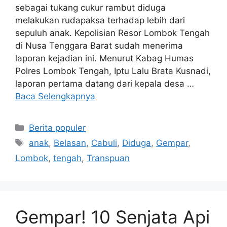
sebagai tukang cukur rambut diduga
melakukan rudapaksa terhadap lebih dari
sepuluh anak. Kepolisian Resor Lombok Tengah
di Nusa Tenggara Barat sudah menerima
laporan kejadian ini. Menurut Kabag Humas
Polres Lombok Tengah, Iptu Lalu Brata Kusnadi,
laporan pertama datang dari kepala desa …
Baca Selengkapnya
Kategori
Berita populer
Tag
anak
,
Belasan
,
Cabuli
,
Diduga
,
Gempar
,
Lombok
,
tengah
,
Transpuan
Gempar! 10 Senjata Api