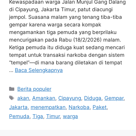
Kewaspadaan warga Jalan Munjul Gang Dalang
di Cipayung, Jakarta Timur, patut diacungi
jempol. Suasana malam yang tenang tiba-tiba
gempar karena warga secara kompak
mengamankan tiga pemuda yang berprilaku
mencurigakan pada Rabu (18/2/2026) malam.
Ketiga pemuda itu diduga kuat sedang mencari
tempat untuk transaksi narkoba dengan sistem
“tempel”—di mana barang diletakan di tempat
…
Baca Selengkapnya
Kategori
Berita populer
Tag
akan
,
Amankan
,
Cipayung
,
Diduga
,
Gempar
,
Jakarta
,
menempatkan
,
Narkoba
,
Paket
,
Pemuda
,
Tiga
,
Timur
,
warga