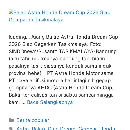
loading… Ajang Balap Astra Honda Dream Cup
2026 Siap Gegerkan Tasikmalaya. Foto:
SINDOnews/Susanto TASIKMALAYA-Bandung
(aku tahu ibukotanya bandung tapi biarin
pasalnya tasik biasanya kendali sama induk
provinsi hehe) – PT Astra Honda Motor sama
PT daya adifusi motora hadir lagi nih gegap
gempitanya AHDC (Astra Honda Dream Cup).
Bakal terrealisasikan si sabtu sampai minggu
kem. …
Baca Selengkapnya
Kategori
Berita populer
Tag
Astra
,
Balap
,
Cup
,
Dream
,
Gempar
,
Honda
,