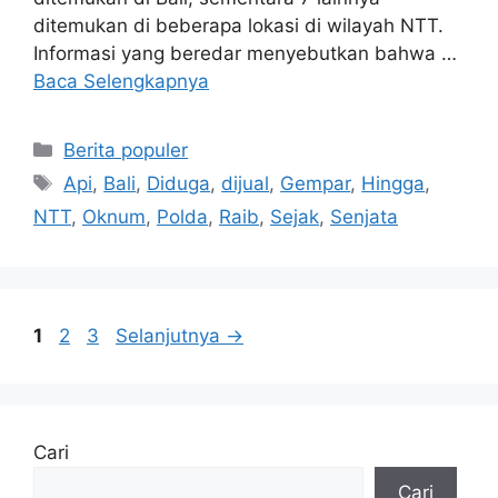
ditemukan di beberapa lokasi di wilayah NTT.
Informasi yang beredar menyebutkan bahwa …
Baca Selengkapnya
Kategori
Berita populer
Tag
Api
,
Bali
,
Diduga
,
dijual
,
Gempar
,
Hingga
,
NTT
,
Oknum
,
Polda
,
Raib
,
Sejak
,
Senjata
Halaman
Halaman
Halaman
1
2
3
Selanjutnya
→
Cari
Cari