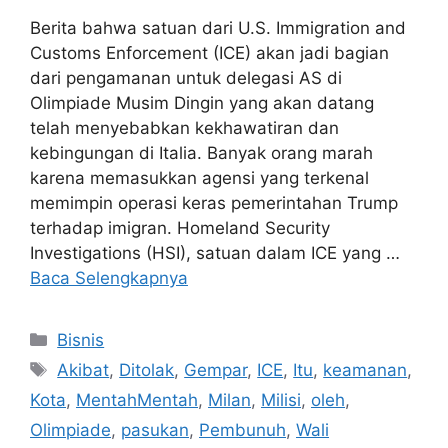
Berita bahwa satuan dari U.S. Immigration and
Customs Enforcement (ICE) akan jadi bagian
dari pengamanan untuk delegasi AS di
Olimpiade Musim Dingin yang akan datang
telah menyebabkan kekhawatiran dan
kebingungan di Italia. Banyak orang marah
karena memasukkan agensi yang terkenal
memimpin operasi keras pemerintahan Trump
terhadap imigran. Homeland Security
Investigations (HSI), satuan dalam ICE yang …
Baca Selengkapnya
Kategori
Bisnis
Tag
Akibat
,
Ditolak
,
Gempar
,
ICE
,
Itu
,
keamanan
,
Kota
,
MentahMentah
,
Milan
,
Milisi
,
oleh
,
Olimpiade
,
pasukan
,
Pembunuh
,
Wali