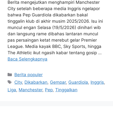
Berita mengejutkan menghampiri Manchester
City setelah beberapa media Inggris ngelapor
bahwa Pep Guardiola dikabarkan bakal
tinggalin klub di akhir musim 2025/2026. Isu ini
muncul engan Selasa (19/5/2026) dinihari wib
dan langsung rame dibahas lantaran muncul
pas persaingan ketat merebut gelar Premier
League. Media kayak BBC, Sky Sports, hingga
The Athletic ikut ngasih kabar tentang gosip …
Baca Selengkapnya
Kategori
Berita populer
Tag
City
,
Dikabarkan
,
Gempar
,
Guardiola
,
Inggris
,
Liga
,
Manchester
,
Pep
,
Tinggalkan