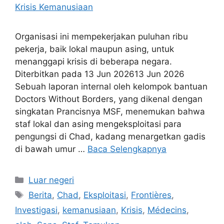
Organisasi ini mempekerjakan puluhan ribu
pekerja, baik lokal maupun asing, untuk
menanggapi krisis di beberapa negara.
Diterbitkan pada 13 Jun 202613 Jun 2026
Sebuah laporan internal oleh kelompok bantuan
Doctors Without Borders, yang dikenal dengan
singkatan Prancisnya MSF, menemukan bahwa
staf lokal dan asing mengeksploitasi para
pengungsi di Chad, kadang menargetkan gadis
di bawah umur …
Baca Selengkapnya
Kategori
Luar negeri
Tag
Berita
,
Chad
,
Eksploitasi
,
Frontières
,
Investigasi
,
kemanusiaan
,
Krisis
,
Médecins
,