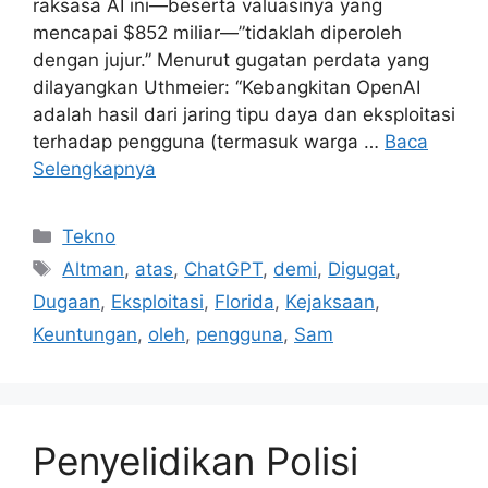
raksasa AI ini—beserta valuasinya yang
mencapai $852 miliar—”tidaklah diperoleh
dengan jujur.” Menurut gugatan perdata yang
dilayangkan Uthmeier: “Kebangkitan OpenAI
adalah hasil dari jaring tipu daya dan eksploitasi
terhadap pengguna (termasuk warga …
Baca
Selengkapnya
Kategori
Tekno
Tag
Altman
,
atas
,
ChatGPT
,
demi
,
Digugat
,
Dugaan
,
Eksploitasi
,
Florida
,
Kejaksaan
,
Keuntungan
,
oleh
,
pengguna
,
Sam
Penyelidikan Polisi