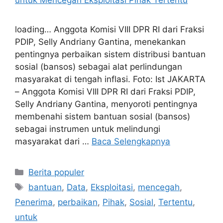
loading… Anggota Komisi VIII DPR RI dari Fraksi
PDIP, Selly Andriany Gantina, menekankan
pentingnya perbaikan sistem distribusi bantuan
sosial (bansos) sebagai alat perlindungan
masyarakat di tengah inflasi. Foto: Ist JAKARTA
– Anggota Komisi VIII DPR RI dari Fraksi PDIP,
Selly Andriany Gantina, menyoroti pentingnya
membenahi sistem bantuan sosial (bansos)
sebagai instrumen untuk melindungi
masyarakat dari …
Baca Selengkapnya
Kategori
Berita populer
Tag
bantuan
,
Data
,
Eksploitasi
,
mencegah
,
Penerima
,
perbaikan
,
Pihak
,
Sosial
,
Tertentu
,
untuk