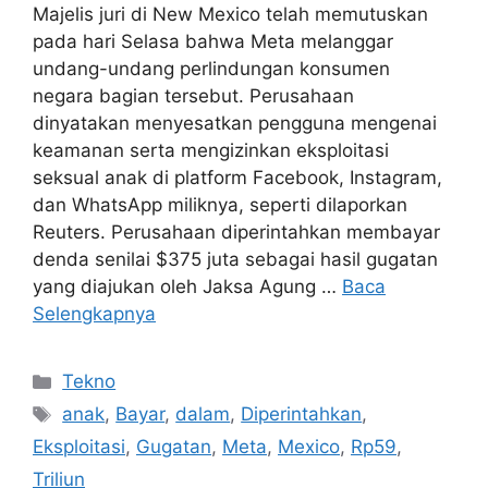
Majelis juri di New Mexico telah memutuskan
pada hari Selasa bahwa Meta melanggar
undang-undang perlindungan konsumen
negara bagian tersebut. Perusahaan
dinyatakan menyesatkan pengguna mengenai
keamanan serta mengizinkan eksploitasi
seksual anak di platform Facebook, Instagram,
dan WhatsApp miliknya, seperti dilaporkan
Reuters. Perusahaan diperintahkan membayar
denda senilai $375 juta sebagai hasil gugatan
yang diajukan oleh Jaksa Agung …
Baca
Selengkapnya
Kategori
Tekno
Tag
anak
,
Bayar
,
dalam
,
Diperintahkan
,
Eksploitasi
,
Gugatan
,
Meta
,
Mexico
,
Rp59
,
Triliun