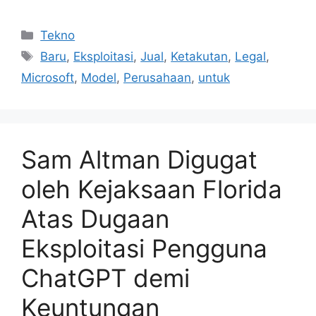
Kategori
Tekno
Tag
Baru
,
Eksploitasi
,
Jual
,
Ketakutan
,
Legal
,
Microsoft
,
Model
,
Perusahaan
,
untuk
Sam Altman Digugat
oleh Kejaksaan Florida
Atas Dugaan
Eksploitasi Pengguna
ChatGPT demi
Keuntungan