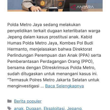
Polda Metro Jaya sedang melakukan
penyelidikan terkait dugaan keterlibatan warga
Jepang dalam kasus prostitusi anak. Kabid
Humas Polda Metro Jaya, Kombes Pol Budi
Hermanto, menjelasakan bahwa Direktorat
Perlindungan Perempuan dan Anak (PPA) serta
Pemberantasan Perdagangan Orang (PPO),
bersama dengan Ditreskrimsus Polda Metro,
sudah ditugaskan untuk menangani kasus ini.
“Termasuk Polres Metro Jakarta Selatan untuk
menginvestigasi …
Baca Selengkapnya
Kategori
Berita populer
Tag
anak
,
Dugaan
,
Eksploitasi
,
Jepang
,