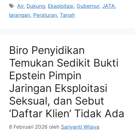
Tag
Air
,
Dukung
,
Eksploitasi
,
Gubernur
,
JATA
,
larangan
,
Peraturan
,
Tanah
Biro Penyidikan
Temukan Sedikit Bukti
Epstein Pimpin
Jaringan Eksploitasi
Seksual, dan Sebut
‘Daftar Klien’ Tidak Ada
8 Februari 2026
oleh
Sariyanti Wijaya