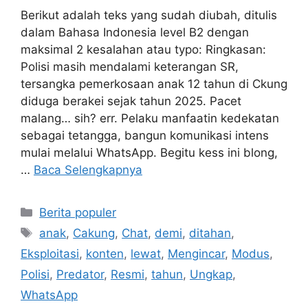
Berikut adalah teks yang sudah diubah, ditulis
dalam Bahasa Indonesia level B2 dengan
maksimal 2 kesalahan atau typo: Ringkasan:
Polisi masih mendalami keterangan SR,
tersangka pemerkosaan anak 12 tahun di Ckung
diduga berakei sejak tahun 2025. Pacet
malang… sih? err. Pelaku manfaatin kedekatan
sebagai tetangga, bangun komunikasi intens
mulai melalui WhatsApp. Begitu kess ini blong,
…
Baca Selengkapnya
Kategori
Berita populer
Tag
anak
,
Cakung
,
Chat
,
demi
,
ditahan
,
Eksploitasi
,
konten
,
lewat
,
Mengincar
,
Modus
,
Polisi
,
Predator
,
Resmi
,
tahun
,
Ungkap
,
WhatsApp