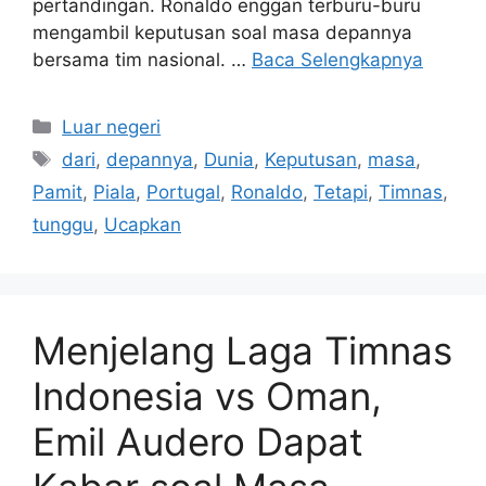
pertandingan. Ronaldo enggan terburu-buru
mengambil keputusan soal masa depannya
bersama tim nasional. …
Baca Selengkapnya
Kategori
Luar negeri
Tag
dari
,
depannya
,
Dunia
,
Keputusan
,
masa
,
Pamit
,
Piala
,
Portugal
,
Ronaldo
,
Tetapi
,
Timnas
,
tunggu
,
Ucapkan
Menjelang Laga Timnas
Indonesia vs Oman,
Emil Audero Dapat