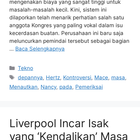
mengenakan biaya yang sangat tinggi untuk
masalah-masalah kecil. Kini, sistem ini
dilaporkan telah menarik perhatian salah satu
anggota Kongres yang paling vokal dalam isu
kecerdasan buatan. Perusahaan ini baru saja
meluncurkan pemindai tersebut sebagai bagian
…
Baca Selengkapnya
Kategori
Tekno
Tag
depannya
,
Hertz
,
Kontroversi
,
Mace
,
masa
,
Menautkan
,
Nancy
,
pada
,
Pemeriksai
Liverpool Incar Isak
yang ‘Kendalikan’ Masa