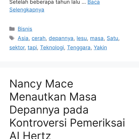
Setelah beberapa tahun lalu …
Baca
Selengkapnya
Kategori
Bisnis
Tag
Asia
,
cerah
,
depannya
,
lesu
,
masa
,
Satu
,
sektor
,
tapi
,
Teknologi
,
Tenggara
,
Yakin
Nancy Mace
Menautkan Masa
Depannya pada
Kontroversi Pemeriksai
AI Hertz