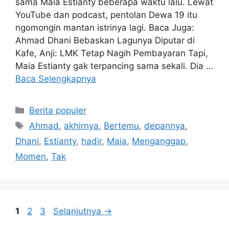
sama Maia Estianty beberapa waktu lalu. Lewat
YouTube dan podcast, pentolan Dewa 19 itu
ngomongin mantan istrinya lagi. Baca Juga:
Ahmad Dhani Bebaskan Lagunya Diputar di
Kafe, Anji: LMK Tetap Nagih Pembayaran Tapi,
Maia Estianty gak terpancing sama sekali. Dia …
Baca Selengkapnya
Kategori
Berita populer
Tag
Ahmad
,
akhirnya
,
Bertemu
,
depannya
,
Dhani
,
Estianty
,
hadir
,
Maia
,
Menganggap
,
Momen
,
Tak
Halaman
Halaman
Halaman
1
2
3
Selanjutnya
→