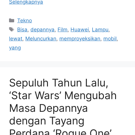
Selengkapnya
Kategori
Tekno
Tag
Bisa
,
depannya
,
Film
,
Huawei
,
Lampu
,
lewat
,
Meluncurkan
,
memproyeksikan
,
mobil
,
yang
Sepuluh Tahun Lalu,
‘Star Wars’ Mengubah
Masa Depannya
dengan Tayang
Perdana ‘Rogue One’