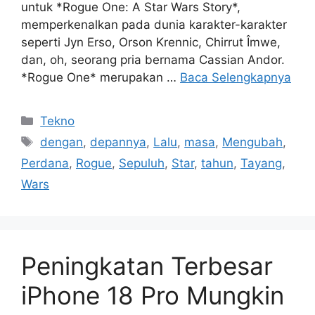
untuk *Rogue One: A Star Wars Story*,
memperkenalkan pada dunia karakter-karakter
seperti Jyn Erso, Orson Krennic, Chirrut Îmwe,
dan, oh, seorang pria bernama Cassian Andor.
*Rogue One* merupakan …
Baca Selengkapnya
Kategori
Tekno
Tag
dengan
,
depannya
,
Lalu
,
masa
,
Mengubah
,
Perdana
,
Rogue
,
Sepuluh
,
Star
,
tahun
,
Tayang
,
Wars
Peningkatan Terbesar
iPhone 18 Pro Mungkin