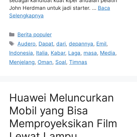
sebagai kandidat kuat kiper andalan pelatih
John Herdman untuk jadi starter. …
Baca
Selengkapnya
Kategori
Berita populer
Tag
Audero
,
Dapat
,
dari
,
depannya
,
Emil
,
Indonesia
,
Italia
,
Kabar
,
Laga
,
masa
,
Media
,
Menjelang
,
Oman
,
Soal
,
Timnas
Huawei Meluncurkan
Mobil yang Bisa
Memproyeksikan Film
Lewat Lampu