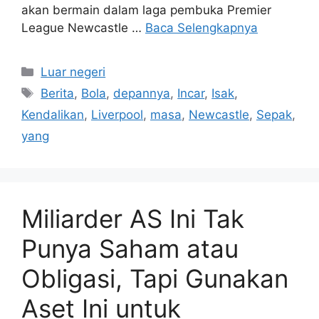
akan bermain dalam laga pembuka Premier
League Newcastle …
Baca Selengkapnya
Kategori
Luar negeri
Tag
Berita
,
Bola
,
depannya
,
Incar
,
Isak
,
Kendalikan
,
Liverpool
,
masa
,
Newcastle
,
Sepak
,
yang
Miliarder AS Ini Tak
Punya Saham atau
Obligasi, Tapi Gunakan
Aset Ini untuk