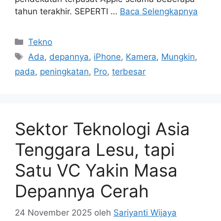
tahun terakhir. SEPERTI …
Baca Selengkapnya
Kategori
Tekno
Tag
Ada
,
depannya
,
iPhone
,
Kamera
,
Mungkin
,
pada
,
peningkatan
,
Pro
,
terbesar
Sektor Teknologi Asia
Tenggara Lesu, tapi
Satu VC Yakin Masa
Depannya Cerah
24 November 2025
oleh
Sariyanti Wijaya