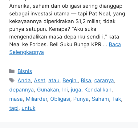
Amerika, saham dan obligasi sering dianggap
sebagai investasi utama — tapi Pat Neal, yang
kekayaannya diperkirakan $1,2 miliar, tidak
punya satupun. Kenapa? "Aku suka
mengendalikan masa depanku sendiri," kata
Neal ke Forbes. Beli Suku Bunga KPR …
Baca
Selengkapnya
Kategori
Bisnis
Tag
Anda
,
Aset
,
atau
,
Begini
,
Bisa
,
caranya
,
depannya
,
Gunakan
,
Ini
,
juga
,
Kendalikan
,
masa
,
Miliarder
,
Obligasi
,
Punya
,
Saham
,
Tak
,
tapi
,
untuk