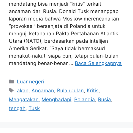
mendatang bisa menjadi “kritis” terkait
ancaman dari Rusia. Donald Tusk menanggapi
laporan media bahwa Moskow merencanakan
“provokasi” bersenjata di Polandia untuk
menguji ketahanan Pakta Pertahanan Atlantik
Utara (NATO), berdasarkan pada intelijen
Amerika Serikat. “Saya tidak bermaksud
menakut-nakuti siapa pun, tetapi bulan-bulan
mendatang benar-benar …
Baca Selengkapnya
Kategori
Luar negeri
Tag
akan
,
Ancaman
,
Bulanbulan
,
Kritis
,
Mengatakan
,
Menghadapi
,
Polandia
,
Rusia
,
tengah
,
Tusk