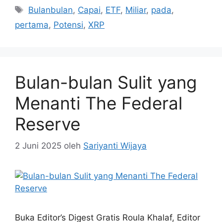
Tag
Bulanbulan
,
Capai
,
ETF
,
Miliar
,
pada
,
pertama
,
Potensi
,
XRP
Bulan-bulan Sulit yang
Menanti The Federal
Reserve
2 Juni 2025
oleh
Sariyanti Wijaya
Buka Editor’s Digest Gratis Roula Khalaf, Editor