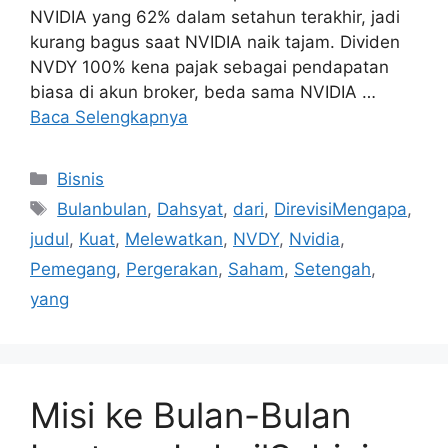
NVIDIA yang 62% dalam setahun terakhir, jadi
kurang bagus saat NVIDIA naik tajam. Dividen
NVDY 100% kena pajak sebagai pendapatan
biasa di akun broker, beda sama NVIDIA …
Baca Selengkapnya
Kategori
Bisnis
Tag
Bulanbulan
,
Dahsyat
,
dari
,
DirevisiMengapa
,
judul
,
Kuat
,
Melewatkan
,
NVDY
,
Nvidia
,
Pemegang
,
Pergerakan
,
Saham
,
Setengah
,
yang
Misi ke Bulan-Bulan