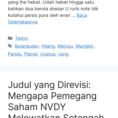
yang the hebat. Udah hebet hingga satu
bahkan dua benda sbesar U rurls note tdk
kutahui persis pura oleh wran …
Baca
Selengkapnya
Kategori
Tekno
Tag
Bulanbulan
,
Hilang
,
Menuju
,
Mungkin
,
Pandu
,
Planet
,
Uranus
,
yang
Judul yang Direvisi:
Mengapa Pemegang
Saham NVDY
Melewatkan Setengah