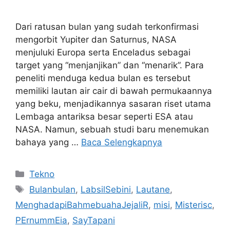
Dari ratusan bulan yang sudah terkonfirmasi
mengorbit Yupiter dan Saturnus, NASA
menjuluki Europa serta Enceladus sebagai
target yang “menjanjikan” dan “menarik”. Para
peneliti menduga kedua bulan es tersebut
memiliki lautan air cair di bawah permukaannya
yang beku, menjadikannya sasaran riset utama
Lembaga antariksa besar seperti ESA atau
NASA. Namun, sebuah studi baru menemukan
bahaya yang …
Baca Selengkapnya
Kategori
Tekno
Tag
Bulanbulan
,
LabsilSebini
,
Lautane
,
MenghadapiBahmebuahaJejaliR
,
misi
,
Misterisc
,
PErnummEia
,
SayTapani