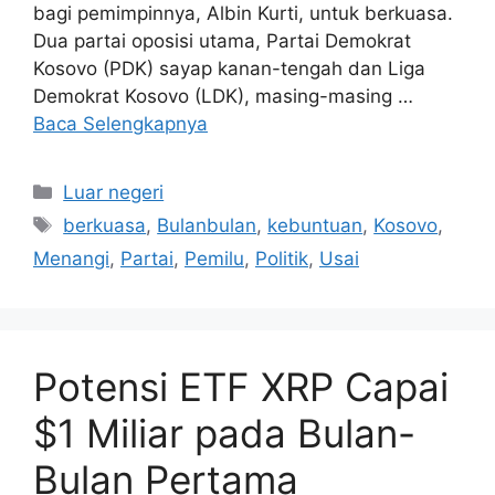
bagi pemimpinnya, Albin Kurti, untuk berkuasa.
Dua partai oposisi utama, Partai Demokrat
Kosovo (PDK) sayap kanan-tengah dan Liga
Demokrat Kosovo (LDK), masing-masing …
Baca Selengkapnya
Kategori
Luar negeri
Tag
berkuasa
,
Bulanbulan
,
kebuntuan
,
Kosovo
,
Menangi
,
Partai
,
Pemilu
,
Politik
,
Usai
Potensi ETF XRP Capai
$1 Miliar pada Bulan-
Bulan Pertama