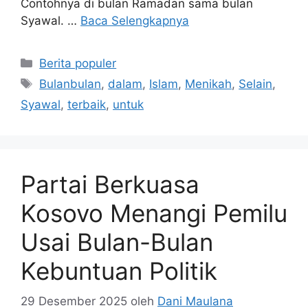
Contohnya di bulan Ramadan sama bulan
Syawal. …
Baca Selengkapnya
Kategori
Berita populer
Tag
Bulanbulan
,
dalam
,
Islam
,
Menikah
,
Selain
,
Syawal
,
terbaik
,
untuk
Partai Berkuasa
Kosovo Menangi Pemilu
Usai Bulan-Bulan
Kebuntuan Politik
29 Desember 2025
oleh
Dani Maulana