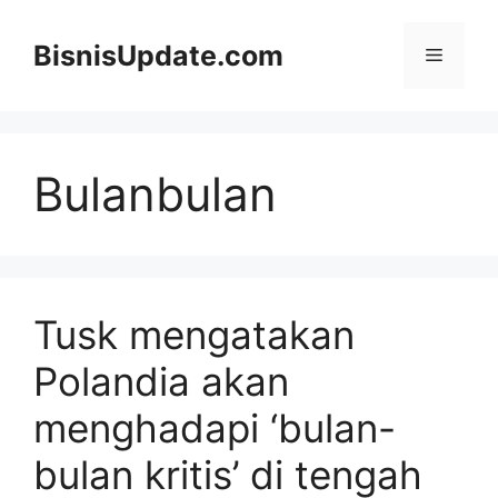
Langsung
ke
BisnisUpdate.com
Menu
isi
Bulanbulan
Tusk mengatakan
Polandia akan
menghadapi ‘bulan-
bulan kritis’ di tengah