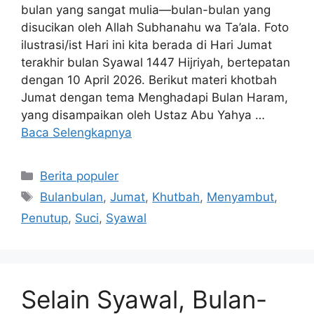
bulan yang sangat mulia—bulan-bulan yang
disucikan oleh Allah Subhanahu wa Ta’ala. Foto
ilustrasi/ist Hari ini kita berada di Hari Jumat
terakhir bulan Syawal 1447 Hijriyah, bertepatan
dengan 10 April 2026. Berikut materi khotbah
Jumat dengan tema Menghadapi Bulan Haram,
yang disampaikan oleh Ustaz Abu Yahya …
Baca Selengkapnya
Kategori
Berita populer
Tag
Bulanbulan
,
Jumat
,
Khutbah
,
Menyambut
,
Penutup
,
Suci
,
Syawal
Selain Syawal, Bulan-