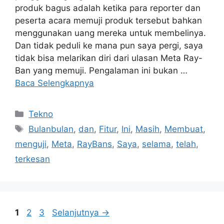
produk bagus adalah ketika para reporter dan
peserta acara memuji produk tersebut bahkan
menggunakan uang mereka untuk membelinya.
Dan tidak peduli ke mana pun saya pergi, saya
tidak bisa melarikan diri dari ulasan Meta Ray-
Ban yang memuji. Pengalaman ini bukan …
Baca Selengkapnya
Kategori
Tekno
Tag
Bulanbulan
,
dan
,
Fitur
,
Ini
,
Masih
,
Membuat
,
menguji
,
Meta
,
RayBans
,
Saya
,
selama
,
telah
,
terkesan
Halaman
Halaman
Halaman
1
2
3
Selanjutnya
→