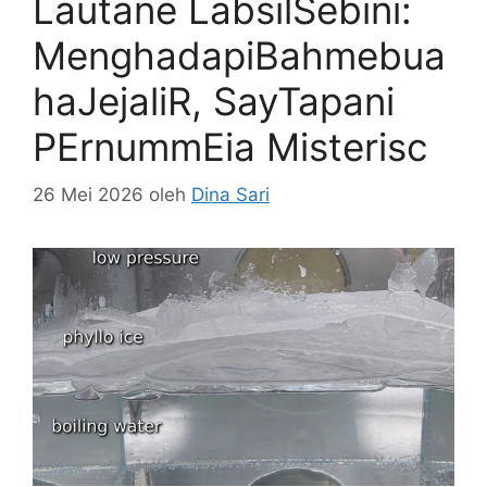
Lautane LabsilSebini:
MenghadapiBahmebua
haJejaliR, SayTapani
PErnummEia Misterisc
26 Mei 2026
oleh
Dina Sari