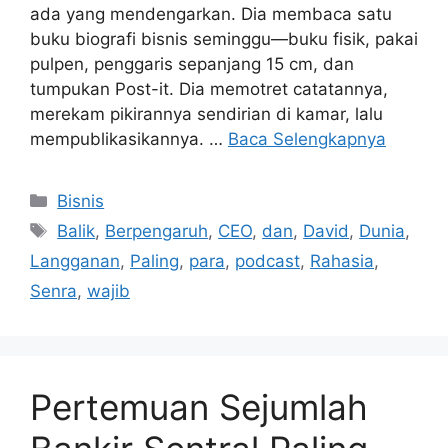
ada yang mendengarkan. Dia membaca satu
buku biografi bisnis seminggu—buku fisik, pakai
pulpen, penggaris sepanjang 15 cm, dan
tumpukan Post-it. Dia memotret catatannya,
merekam pikirannya sendirian di kamar, lalu
mempublikasikannya. …
Baca Selengkapnya
Kategori
Bisnis
Tag
Balik
,
Berpengaruh
,
CEO
,
dan
,
David
,
Dunia
,
Langganan
,
Paling
,
para
,
podcast
,
Rahasia
,
Senra
,
wajib
Pertemuan Sejumlah