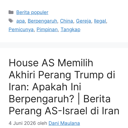
Kategori
Berita populer
Tag
apa
,
Berpengaruh
,
China
,
Gereja
,
Ilegal
,
Pemicunya
,
Pimpinan
,
Tangkap
House AS Memilih
Akhiri Perang Trump di
Iran: Apakah Ini
Berpengaruh? | Berita
Perang AS-Israel di Iran
4 Juni 2026
oleh
Dani Maulana