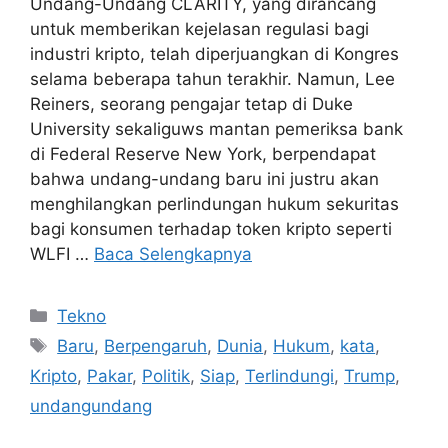
Undang-Undang CLARITY, yang dirancang
untuk memberikan kejelasan regulasi bagi
industri kripto, telah diperjuangkan di Kongres
selama beberapa tahun terakhir. Namun, Lee
Reiners, seorang pengajar tetap di Duke
University sekaliguws mantan pemeriksa bank
di Federal Reserve New York, berpendapat
bahwa undang-undang baru ini justru akan
menghilangkan perlindungan hukum sekuritas
bagi konsumen terhadap token kripto seperti
WLFI …
Baca Selengkapnya
Kategori
Tekno
Tag
Baru
,
Berpengaruh
,
Dunia
,
Hukum
,
kata
,
Kripto
,
Pakar
,
Politik
,
Siap
,
Terlindungi
,
Trump
,
undangundang