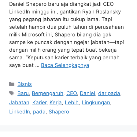
LinkedIn minggu ini, gantikan Ryan Roslansky
yang pegang jabatan itu cukup lama. Tapi
setelah hampir dua puluh tahun di perusahaan
milik Microsoft ini, Shapero bilang dia gak
sampe ke puncak dengan ngejar jabatan—tapi
dengan milih orang yang tepat buat bekerja
sama. “Keputusan karier terbaik yang pernah
saya buat …
Baca Selengkapnya
Kategori
Bisnis
Tag
Baru
,
Berpengaruh
,
CEO
,
Daniel
,
daripada
,
Jabatan
,
Karier
,
Kerja
,
Lebih
,
Lingkungan
,
LinkedIn
,
pada
,
Shapero