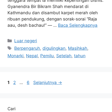
Kathmandu dan disambut karpet merah oleh
ribuan pendukung, dengan sorak-sorai “Raja
aau, desh bachau!” — …
Baca Selengkapnya
Kategori
Luar negeri
Tag
Berpengaruh
,
digulingkan
,
Masihkah
,
Monarki
,
Nepal
,
Pemilu
,
Setelah
,
tahun
Halaman
Halaman
Halaman
1
2
…
6
Selanjutnya
→
Cari
Cari