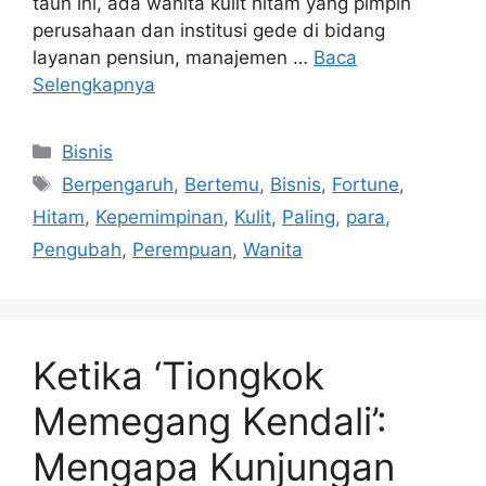
taun ini, ada wanita kulit hitam yang pimpin
perusahaan dan institusi gede di bidang
layanan pensiun, manajemen …
Baca
Selengkapnya
Kategori
Bisnis
Tag
Berpengaruh
,
Bertemu
,
Bisnis
,
Fortune
,
Hitam
,
Kepemimpinan
,
Kulit
,
Paling
,
para
,
Pengubah
,
Perempuan
,
Wanita
Ketika ‘Tiongkok
Memegang Kendali’:
Mengapa Kunjungan