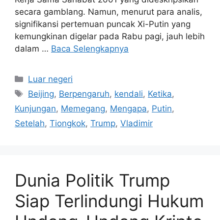
secara gamblang. Namun, menurut para analis,
signifikansi pertemuan puncak Xi-Putin yang
kemungkinan digelar pada Rabu pagi, jauh lebih
dalam …
Baca Selengkapnya
Kategori
Luar negeri
Tag
Beijing
,
Berpengaruh
,
kendali
,
Ketika
,
Kunjungan
,
Memegang
,
Mengapa
,
Putin
,
Setelah
,
Tiongkok
,
Trump
,
Vladimir
Dunia Politik Trump
Siap Terlindungi Hukum