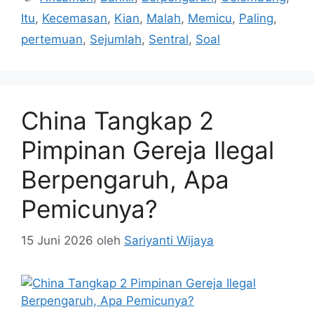
Itu
,
Kecemasan
,
Kian
,
Malah
,
Memicu
,
Paling
,
pertemuan
,
Sejumlah
,
Sentral
,
Soal
China Tangkap 2
Pimpinan Gereja Ilegal
Berpengaruh, Apa
Pemicunya?
15 Juni 2026
oleh
Sariyanti Wijaya