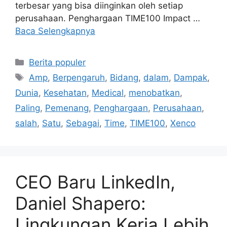
perusahaan. Penghargaan TIME100 Impact …
Baca Selengkapnya
Kategori
Berita populer
Tag
Amp
,
Berpengaruh
,
Bidang
,
dalam
,
Dampak
,
Dunia
,
Kesehatan
,
Medical
,
menobatkan
,
Paling
,
Pemenang
,
Penghargaan
,
Perusahaan
,
salah
,
Satu
,
Sebagai
,
Time
,
TIME100
,
Xenco
CEO Baru LinkedIn,
Daniel Shapero:
Lingkungan Kerja Lebih