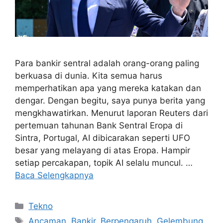
Para bankir sentral adalah orang-orang paling
berkuasa di dunia. Kita semua harus
memperhatikan apa yang mereka katakan dan
dengar. Dengan begitu, saya punya berita yang
mengkhawatirkan. Menurut laporan Reuters dari
pertemuan tahunan Bank Sentral Eropa di
Sintra, Portugal, AI dibicarakan seperti UFO
besar yang melayang di atas Eropa. Hampir
setiap percakapan, topik AI selalu muncul. …
Baca Selengkapnya
Kategori
Tekno
Tag
Ancaman
,
Bankir
,
Berpengaruh
,
Gelembung
,