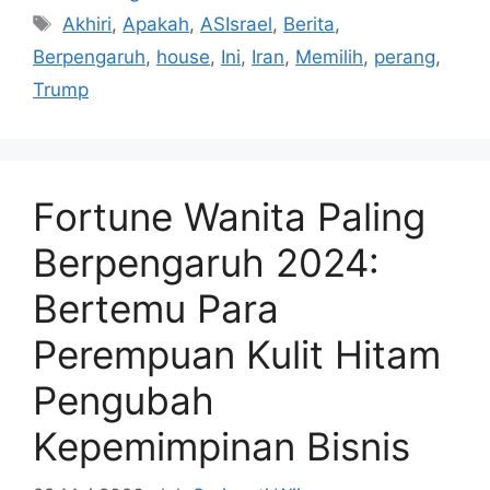
Tag
Akhiri
,
Apakah
,
ASIsrael
,
Berita
,
Berpengaruh
,
house
,
Ini
,
Iran
,
Memilih
,
perang
,
Trump
Fortune Wanita Paling
Berpengaruh 2024:
Bertemu Para
Perempuan Kulit Hitam
Pengubah
Kepemimpinan Bisnis