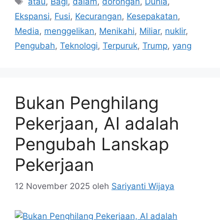
atau
,
Bagi
,
dalam
,
dorongan
,
Dunia
,
Ekspansi
,
Fusi
,
Kecurangan
,
Kesepakatan
,
Media
,
menggelikan
,
Menikahi
,
Miliar
,
nuklir
,
Pengubah
,
Teknologi
,
Terpuruk
,
Trump
,
yang
Bukan Penghilang
Pekerjaan, AI adalah
Pengubah Lanskap
Pekerjaan
12 November 2025
oleh
Sariyanti Wijaya