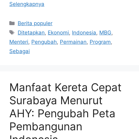
Selengkapnya
Kategori
Berita populer
Tag
Ditetapkan
,
Ekonomi
,
Indonesia
,
MBG
,
Menteri
,
Pengubah
,
Permainan
,
Program
,
Sebagai
Manfaat Kereta Cepat
Surabaya Menurut
AHY: Pengubah Peta
Pembangunan