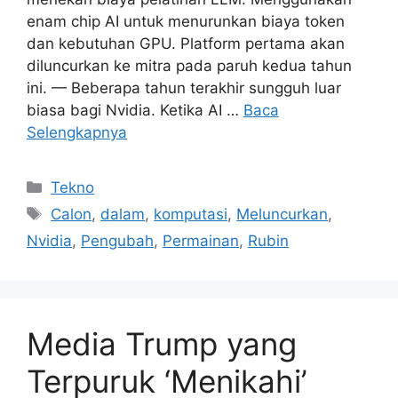
enam chip AI untuk menurunkan biaya token
dan kebutuhan GPU. Platform pertama akan
diluncurkan ke mitra pada paruh kedua tahun
ini. — Beberapa tahun terakhir sungguh luar
biasa bagi Nvidia. Ketika AI …
Baca
Selengkapnya
Kategori
Tekno
Tag
Calon
,
dalam
,
komputasi
,
Meluncurkan
,
Nvidia
,
Pengubah
,
Permainan
,
Rubin
Media Trump yang
Terpuruk ‘Menikahi’