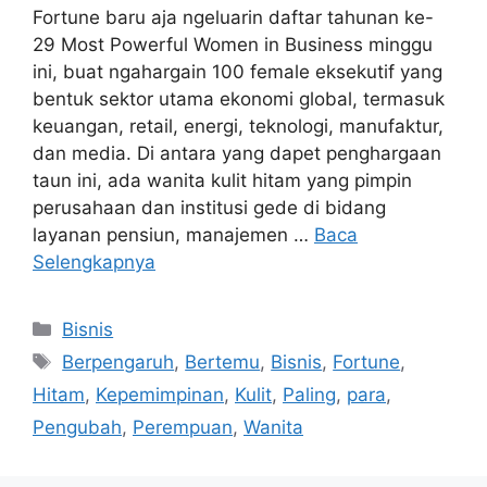
Fortune baru aja ngeluarin daftar tahunan ke-
29 Most Powerful Women in Business minggu
ini, buat ngahargain 100 female eksekutif yang
bentuk sektor utama ekonomi global, termasuk
keuangan, retail, energi, teknologi, manufaktur,
dan media. Di antara yang dapet penghargaan
taun ini, ada wanita kulit hitam yang pimpin
perusahaan dan institusi gede di bidang
layanan pensiun, manajemen …
Baca
Selengkapnya
Kategori
Bisnis
Tag
Berpengaruh
,
Bertemu
,
Bisnis
,
Fortune
,
Hitam
,
Kepemimpinan
,
Kulit
,
Paling
,
para
,
Pengubah
,
Perempuan
,
Wanita