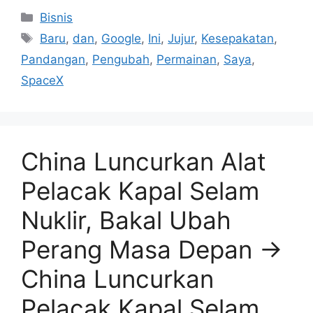
Kategori
Bisnis
Tag
Baru
,
dan
,
Google
,
Ini
,
Jujur
,
Kesepakatan
,
Pandangan
,
Pengubah
,
Permainan
,
Saya
,
SpaceX
China Luncurkan Alat
Pelacak Kapal Selam
Nuklir, Bakal Ubah
Perang Masa Depan →
China Luncurkan
Pelacak Kapal Selam