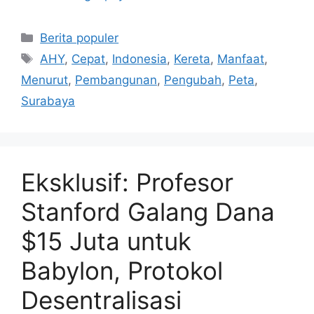
Kategori
Berita populer
Tag
AHY
,
Cepat
,
Indonesia
,
Kereta
,
Manfaat
,
Menurut
,
Pembangunan
,
Pengubah
,
Peta
,
Surabaya
Eksklusif: Profesor
Stanford Galang Dana
$15 Juta untuk
Babylon, Protokol
Desentralisasi