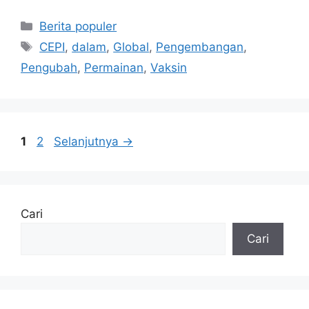
Kategori
Berita populer
Tag
CEPI
,
dalam
,
Global
,
Pengembangan
,
Pengubah
,
Permainan
,
Vaksin
Halaman
Halaman
1
2
Selanjutnya
→
Cari
Cari