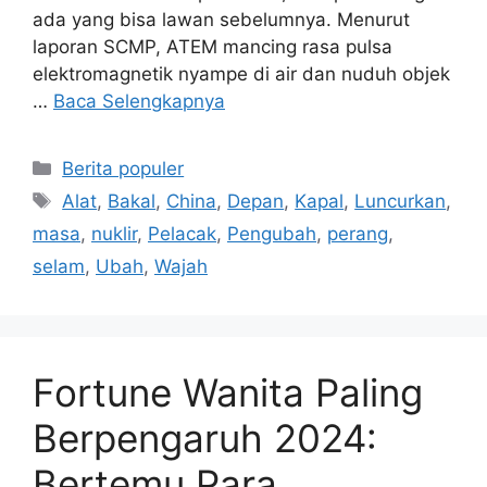
ada yang bisa lawan sebelumnya. Menurut
laporan SCMP, ATEM mancing rasa pulsa
elektromagnetik nyampe di air dan nuduh objek
…
Baca Selengkapnya
Kategori
Berita populer
Tag
Alat
,
Bakal
,
China
,
Depan
,
Kapal
,
Luncurkan
,
masa
,
nuklir
,
Pelacak
,
Pengubah
,
perang
,
selam
,
Ubah
,
Wajah
Fortune Wanita Paling
Berpengaruh 2024:
Bertemu Para