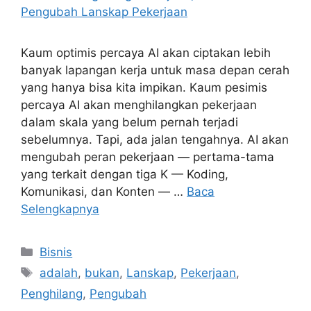
Kaum optimis percaya AI akan ciptakan lebih
banyak lapangan kerja untuk masa depan cerah
yang hanya bisa kita impikan. Kaum pesimis
percaya AI akan menghilangkan pekerjaan
dalam skala yang belum pernah terjadi
sebelumnya. Tapi, ada jalan tengahnya. AI akan
mengubah peran pekerjaan — pertama-tama
yang terkait dengan tiga K — Koding,
Komunikasi, dan Konten — …
Baca
Selengkapnya
Kategori
Bisnis
Tag
adalah
,
bukan
,
Lanskap
,
Pekerjaan
,
Penghilang
,
Pengubah