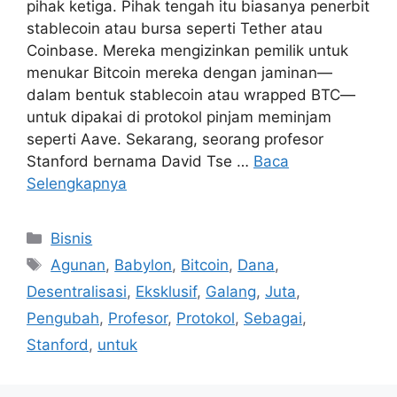
pihak ketiga. Pihak tengah itu biasanya penerbit
stablecoin atau bursa seperti Tether atau
Coinbase. Mereka mengizinkan pemilik untuk
menukar Bitcoin mereka dengan jaminan—
dalam bentuk stablecoin atau wrapped BTC—
untuk dipakai di protokol pinjam meminjam
seperti Aave. Sekarang, seorang profesor
Stanford bernama David Tse …
Baca
Selengkapnya
Kategori
Bisnis
Tag
Agunan
,
Babylon
,
Bitcoin
,
Dana
,
Desentralisasi
,
Eksklusif
,
Galang
,
Juta
,
Pengubah
,
Profesor
,
Protokol
,
Sebagai
,
Stanford
,
untuk