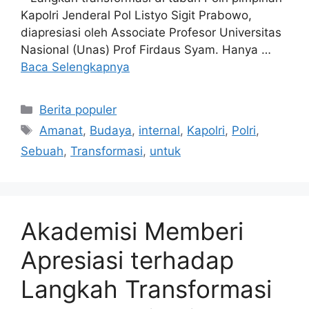
Kapolri Jenderal Pol Listyo Sigit Prabowo,
diapresiasi oleh Associate Profesor Universitas
Nasional (Unas) Prof Firdaus Syam. Hanya …
Baca Selengkapnya
Kategori
Berita populer
Tag
Amanat
,
Budaya
,
internal
,
Kapolri
,
Polri
,
Sebuah
,
Transformasi
,
untuk
Akademisi Memberi
Apresiasi terhadap
Langkah Transformasi