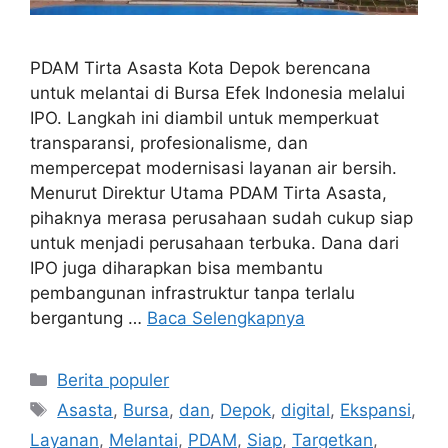
PDAM Tirta Asasta Kota Depok berencana
untuk melantai di Bursa Efek Indonesia melalui
IPO. Langkah ini diambil untuk memperkuat
transparansi, profesionalisme, dan
mempercepat modernisasi layanan air bersih.
Menurut Direktur Utama PDAM Tirta Asasta,
pihaknya merasa perusahaan sudah cukup siap
untuk menjadi perusahaan terbuka. Dana dari
IPO juga diharapkan bisa membantu
pembangunan infrastruktur tanpa terlalu
bergantung …
Baca Selengkapnya
Kategori
Berita populer
Tag
Asasta
,
Bursa
,
dan
,
Depok
,
digital
,
Ekspansi
,
Layanan
,
Melantai
,
PDAM
,
Siap
,
Targetkan
,