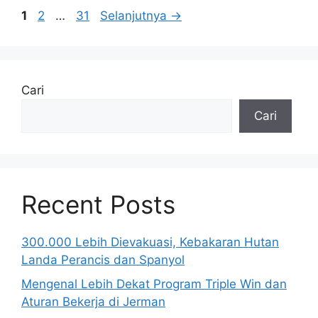
Halaman
Halaman
Halaman
1
2
…
31
Selanjutnya
→
Cari
Cari
Recent Posts
300.000 Lebih Dievakuasi, Kebakaran Hutan
Landa Perancis dan Spanyol
Mengenal Lebih Dekat Program Triple Win dan
Aturan Bekerja di Jerman