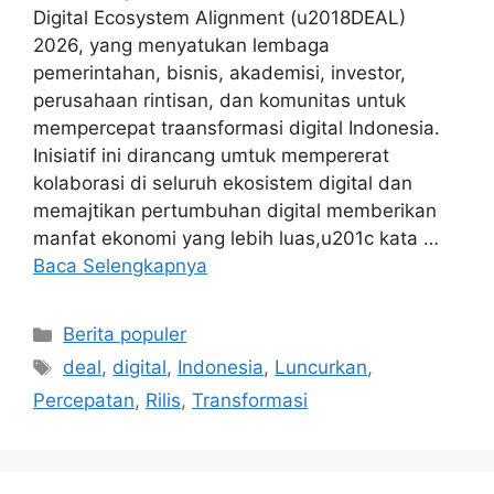
Digital Ecosystem Alignment (u2018DEAL)
2026, yang menyatukan lembaga
pemerintahan, bisnis, akademisi, investor,
perusahaan rintisan, dan komunitas untuk
mempercepat traansformasi digital Indonesia.
Inisiatif ini dirancang umtuk mempererat
kolaborasi di seluruh ekosistem digital dan
memajtikan pertumbuhan digital memberikan
manfat ekonomi yang lebih luas,u201c kata …
Baca Selengkapnya
Kategori
Berita populer
Tag
deal
,
digital
,
Indonesia
,
Luncurkan
,
Percepatan
,
Rilis
,
Transformasi