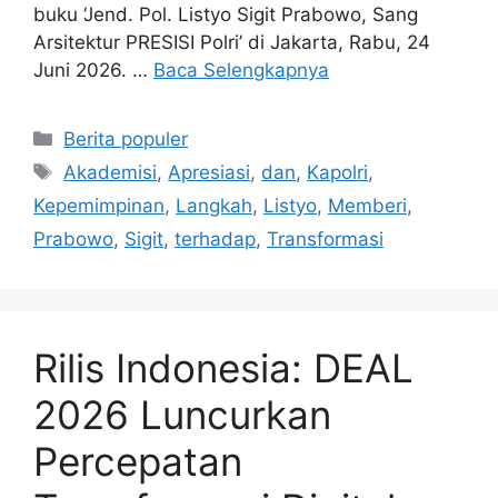
buku ‘Jend. Pol. Listyo Sigit Prabowo, Sang
Arsitektur PRESISI Polri’ di Jakarta, Rabu, 24
Juni 2026. …
Baca Selengkapnya
Kategori
Berita populer
Tag
Akademisi
,
Apresiasi
,
dan
,
Kapolri
,
Kepemimpinan
,
Langkah
,
Listyo
,
Memberi
,
Prabowo
,
Sigit
,
terhadap
,
Transformasi
Rilis Indonesia: DEAL
2026 Luncurkan
Percepatan