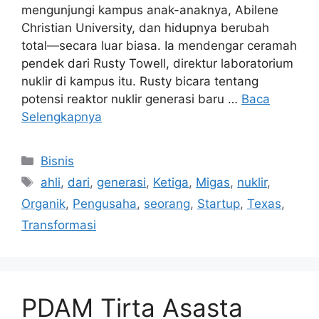
mengunjungi kampus anak-anaknya, Abilene
Christian University, dan hidupnya berubah
total—secara luar biasa. Ia mendengar ceramah
pendek dari Rusty Towell, direktur laboratorium
nuklir di kampus itu. Rusty bicara tentang
potensi reaktor nuklir generasi baru …
Baca
Selengkapnya
Kategori
Bisnis
Tag
ahli
,
dari
,
generasi
,
Ketiga
,
Migas
,
nuklir
,
Organik
,
Pengusaha
,
seorang
,
Startup
,
Texas
,
Transformasi
PDAM Tirta Asasta