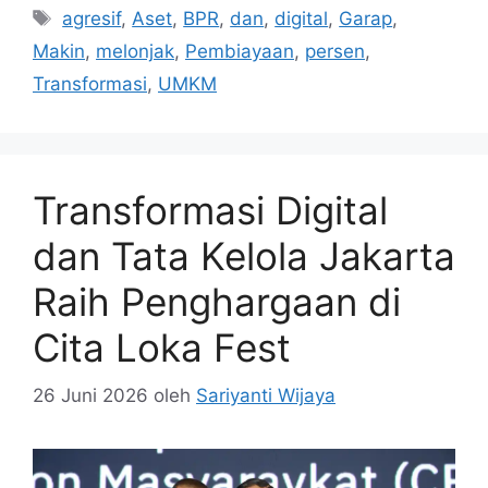
Tag
agresif
,
Aset
,
BPR
,
dan
,
digital
,
Garap
,
Makin
,
melonjak
,
Pembiayaan
,
persen
,
Transformasi
,
UMKM
Transformasi Digital
dan Tata Kelola Jakarta
Raih Penghargaan di
Cita Loka Fest
26 Juni 2026
oleh
Sariyanti Wijaya