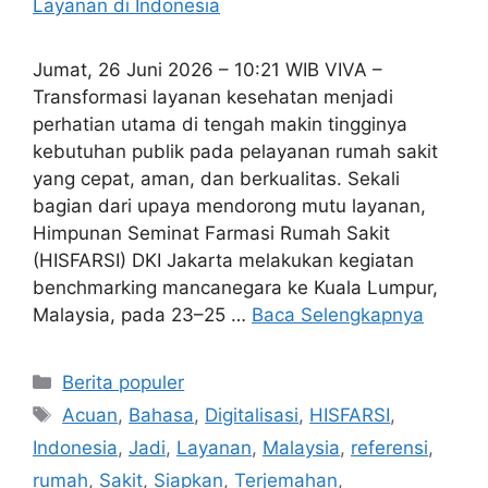
Jumat, 26 Juni 2026 – 10:21 WIB VIVA –
Transformasi layanan kesehatan menjadi
perhatian utama di tengah makin tingginya
kebutuhan publik pada pelayanan rumah sakit
yang cepat, aman, dan berkualitas. Sekali
bagian dari upaya mendorong mutu layanan,
Himpunan Seminat Farmasi Rumah Sakit
(HISFARSI) DKI Jakarta melakukan kegiatan
benchmarking mancanegara ke Kuala Lumpur,
Malaysia, pada 23–25 …
Baca Selengkapnya
Kategori
Berita populer
Tag
Acuan
,
Bahasa
,
Digitalisasi
,
HISFARSI
,
Indonesia
,
Jadi
,
Layanan
,
Malaysia
,
referensi
,
rumah
,
Sakit
,
Siapkan
,
Terjemahan
,