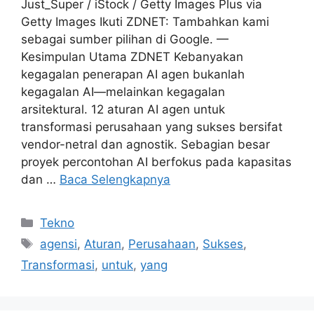
Just_Super / iStock / Getty Images Plus via
Getty Images Ikuti ZDNET: Tambahkan kami
sebagai sumber pilihan di Google. —
Kesimpulan Utama ZDNET Kebanyakan
kegagalan penerapan AI agen bukanlah
kegagalan AI—melainkan kegagalan
arsitektural. 12 aturan AI agen untuk
transformasi perusahaan yang sukses bersifat
vendor-netral dan agnostik. Sebagian besar
proyek percontohan AI berfokus pada kapasitas
dan …
Baca Selengkapnya
Kategori
Tekno
Tag
agensi
,
Aturan
,
Perusahaan
,
Sukses
,
Transformasi
,
untuk
,
yang