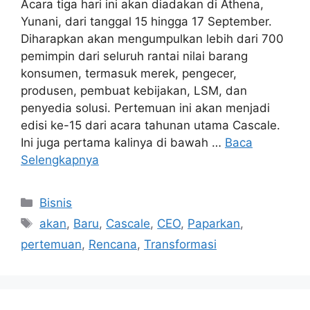
Acara tiga hari ini akan diadakan di Athena,
Yunani, dari tanggal 15 hingga 17 September.
Diharapkan akan mengumpulkan lebih dari 700
pemimpin dari seluruh rantai nilai barang
konsumen, termasuk merek, pengecer,
produsen, pembuat kebijakan, LSM, dan
penyedia solusi. Pertemuan ini akan menjadi
edisi ke-15 dari acara tahunan utama Cascale.
Ini juga pertama kalinya di bawah …
Baca
Selengkapnya
Kategori
Bisnis
Tag
akan
,
Baru
,
Cascale
,
CEO
,
Paparkan
,
pertemuan
,
Rencana
,
Transformasi