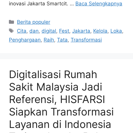
inovasi Jakarta Smartcit. …
Baca Selengkapnya
Kategori
Berita populer
Tag
Cita
,
dan
,
digital
,
Fest
,
Jakarta
,
Kelola
,
Loka
,
Penghargaan
,
Raih
,
Tata
,
Transformasi
Digitalisasi Rumah
Sakit Malaysia Jadi
Referensi, HISFARSI
Siapkan Transformasi
Layanan di Indonesia