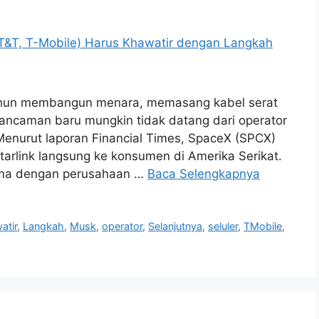
 tahun membangun menara, memasang kabel serat
 ancaman baru mungkin tidak datang dari operator
. Menurut laporan Financial Times, SpaceX (SPCX)
tarlink langsung ke konsumen di Amerika Serikat.
 sama dengan perusahaan …
Baca Selengkapnya
atir
,
Langkah
,
Musk
,
operator
,
Selanjutnya
,
seluler
,
TMobile
,