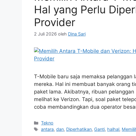
Hal yang Perlu Dipe
Provider
2 Juli 2026
oleh
Dina Sari
T-Mobile baru saja memaksa pelanggan 
mereka. Hal ini membuat banyak orang 
paket lama. Akibatnya, ribuan pelanggan 
melihat ke Verizon. Tapi, soal paket te
coba membandingkan dua operator besar
Kategori
Tekno
Tag
antara
,
dan
,
Diperhatikan
,
Ganti
,
halhal
,
Memili