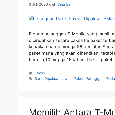
3 Juli 2026
oleh
Dina Sari
Ribuan pelanggan T-Mobile yang masih 
dipindahkan secara paksa ke paket terbar
kenaikan harga hingga $6 per jalur. Seo
paket mana yang akan dihentikan, tetap
berusia 10 hingga 15 tahun. Paket-paket 
Kategori
Tekno
Tag
Baru
,
Dipaksa
,
Lawas
,
Paket
,
Pelanggan
,
Pind
Memilih Antara T-Mo