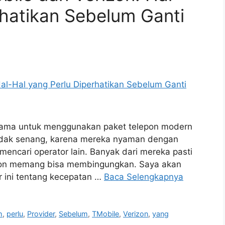
rhatikan Sebelum Ganti
lama untuk menggunakan paket telepon modern
tidak senang, karena mereka nyaman dengan
mencari operator lain. Banyak dari mereka pasti
lepon memang bisa membingungkan. Saya akan
 ini tentang kecepatan …
Baca Selengkapnya
h
,
perlu
,
Provider
,
Sebelum
,
TMobile
,
Verizon
,
yang