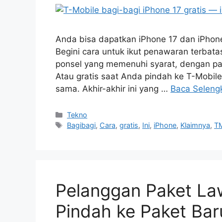
Anda bisa dapatkan iPhone 17 dan iPhone
Begini cara untuk ikut penawaran terbata
ponsel yang memenuhi syarat, dengan pa
Atau gratis saat Anda pindah ke T-Mob
sama. Akhir-akhir ini yang …
Baca Seleng
Kategori
Tekno
Tag
Bagibagi
,
Cara
,
gratis
,
Ini
,
iPhone
,
Klaimnya
,
TM
Pelanggan Paket La
Pindah ke Paket Bar