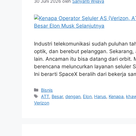
30 Juni 2026
oleh
Sariyanti Wijaya
Industri telekomunikasi sudah puluhan
optik, dan berebut pelanggan. Sekarang,
lain. Ancaman itu bisa datang dari orbit
berencana meluncurkan layanan seluler S
Ini berarti SpaceX beralih dari bekerja
Kategori
Bisnis
Tag
ATT
,
Besar
,
dengan
,
Elon
,
Harus
,
Kenapa
,
khaw
Verizon