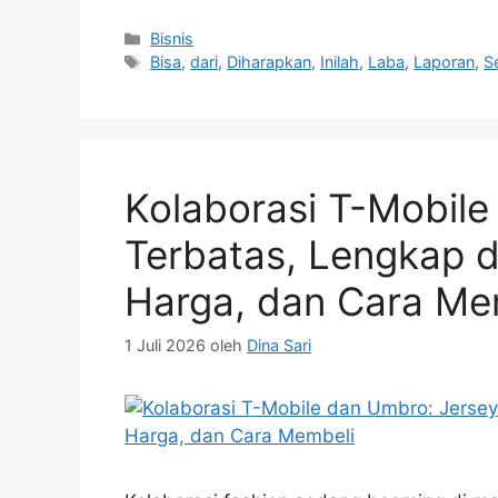
Kategori
Bisnis
Tag
Bisa
,
dari
,
Diharapkan
,
Inilah
,
Laba
,
Laporan
,
S
Kolaborasi T-Mobile
Terbatas, Lengkap d
Harga, dan Cara Me
1 Juli 2026
oleh
Dina Sari