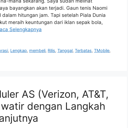
ana-mana sekarang. Saya sudah melihat
aya bayangkan akan terjadi. Gaun tenis Naomi
 dalam hitungan jam. Tapi setelah Piala Dunia
ikut meraih keuntungan dari iklan sepak bola,
aca Selengkapnya
orasi
,
Lengkap
,
membeli
,
Rilis
,
Tanggal
,
Terbatas
,
TMobile
,
uler AS (Verizon, AT&T,
awatir dengan Langkah
anjutnya