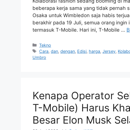
Kolaborasi fashion sedang booming di m
beberapa kerja sama yang tidak pernah s
Osaka untuk Wimbledon saja habis terjual
berakhir pada 19 Juli, semua orang ingin 
termasuk T-Mobile. Hari ini, T-Mobile …
B
Kategori
Tekno
Tag
Cara
,
dan
,
dengan
,
Edisi
,
harga
,
Jersey
,
Kolab
Umbro
Kenapa Operator Sel
T-Mobile) Harus Kh
Besar Elon Musk Sel