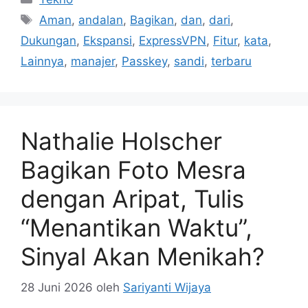
Tag
Aman
,
andalan
,
Bagikan
,
dan
,
dari
,
Dukungan
,
Ekspansi
,
ExpressVPN
,
Fitur
,
kata
,
Lainnya
,
manajer
,
Passkey
,
sandi
,
terbaru
Nathalie Holscher
Bagikan Foto Mesra
dengan Aripat, Tulis
“Menantikan Waktu”,
Sinyal Akan Menikah?
28 Juni 2026
oleh
Sariyanti Wijaya