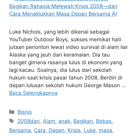
Luke Nichols, yang lebih dikenal sebagai
YouTuber Outdoor Boys, sukses memikat hati
jutaan penonton lewat video survival di alam liar
Alaska yang jauh dari keramaian. Dia tau
banget gimana rasanya lulus di ekonomi yang
lagi kacau. Soalnya, dia lulus dari sekolah
hukum saat krisis pasar tahun 2008. Berdiri di
depan lulusan sekolah hukum George Mason …
Baca Selengkapnya
Kategori
Bisnis
Tag
2008dan
,
Alam
,
anak
,
Bagikan
,
Bebas
,
Bersama
,
Cara
,
Depan
,
Krisis
,
Luke
,
masa
,