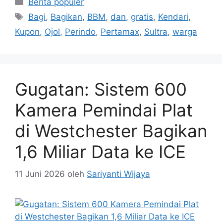
Kategori
Berita populer
Tag
Bagi
,
Bagikan
,
BBM
,
dan
,
gratis
,
Kendari
,
Kupon
,
Ojol
,
Perindo
,
Pertamax
,
Sultra
,
warga
Gugatan: Sistem 600
Kamera Pemindai Plat
di Westchester Bagikan
1,6 Miliar Data ke ICE
11 Juni 2026
oleh
Sariyanti Wijaya