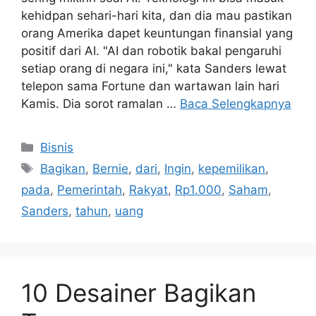
kehidpan sehari-hari kita, dan dia mau pastikan
orang Amerika dapet keuntungan finansial yang
positif dari AI. "AI dan robotik bakal pengaruhi
setiap orang di negara ini," kata Sanders lewat
telepon sama Fortune dan wartawan lain hari
Kamis. Dia sorot ramalan …
Baca Selengkapnya
Kategori
Bisnis
Tag
Bagikan
,
Bernie
,
dari
,
Ingin
,
kepemilikan
,
pada
,
Pemerintah
,
Rakyat
,
Rp1.000
,
Saham
,
Sanders
,
tahun
,
uang
10 Desainer Bagikan