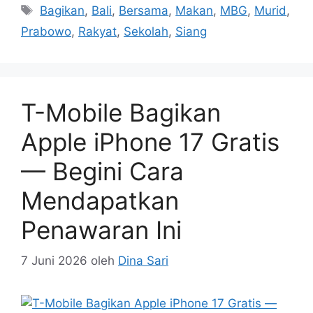
Tag
Bagikan
,
Bali
,
Bersama
,
Makan
,
MBG
,
Murid
,
Prabowo
,
Rakyat
,
Sekolah
,
Siang
T-Mobile Bagikan
Apple iPhone 17 Gratis
— Begini Cara
Mendapatkan
Penawaran Ini
7 Juni 2026
oleh
Dina Sari