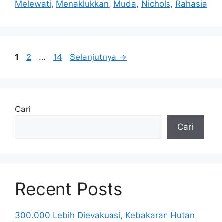
Melewati
,
Menaklukkan
,
Muda
,
Nichols
,
Rahasia
Halaman
Halaman
Halaman
1
2
…
14
Selanjutnya
→
Cari
Cari
Recent Posts
300.000 Lebih Dievakuasi, Kebakaran Hutan