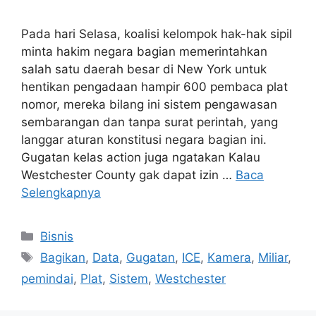
Pada hari Selasa, koalisi kelompok hak-hak sipil
minta hakim negara bagian memerintahkan
salah satu daerah besar di New York untuk
hentikan pengadaan hampir 600 pembaca plat
nomor, mereka bilang ini sistem pengawasan
sembarangan dan tanpa surat perintah, yang
langgar aturan konstitusi negara bagian ini.
Gugatan kelas action juga ngatakan Kalau
Westchester County gak dapat izin …
Baca
Selengkapnya
Kategori
Bisnis
Tag
Bagikan
,
Data
,
Gugatan
,
ICE
,
Kamera
,
Miliar
,
pemindai
,
Plat
,
Sistem
,
Westchester