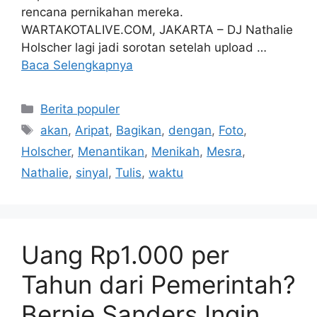
rencana pernikahan mereka.
WARTAKOTALIVE.COM, JAKARTA – DJ Nathalie
Holscher lagi jadi sorotan setelah upload …
Baca Selengkapnya
Kategori
Berita populer
Tag
akan
,
Aripat
,
Bagikan
,
dengan
,
Foto
,
Holscher
,
Menantikan
,
Menikah
,
Mesra
,
Nathalie
,
sinyal
,
Tulis
,
waktu
Uang Rp1.000 per
Tahun dari Pemerintah?
Bernie Sanders Ingin