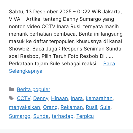
Sabtu, 13 Desember 2025 – 01:22 WIB Jakarta,
VIVA – Artikel tentang Denny Sumargo yang
nonton video CCTV Inara Rusli ternyata masih
menarik perhatian pembaca. Berita ini langsung
masuk ke daftar terpopuler, khususnya di kanal
Showbiz. Baca Juga : Respons Seniman Sunda
soal Resbob, Pilih Taruh Foto Resbob Di …..
Perkataan tajam Sule sebagai reaksi …
Baca
Selengkapnya
Kategori
Berita populer
Tag
CCTV
,
Denny
,
Hinaan
,
Inara
,
kemarahan
,
menyaksikan
,
Orang
,
Rekaman
,
Rusli
,
Sule
,
Sumargo
,
Sunda
,
terhadap
,
Terpicu