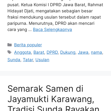
pusat. Ketua Komisi I DPRD Jawa Barat, Rahmat
Hidayat Djati, mengatakan sebagian besar
fraksi mendukung usulan tersebut dalam rapat
paripurna. Menurutnya, DPRD akan mencari
cara yang …
Baca Selengkapnya
Kategori
Berita populer
Tag
Anggota
,
Barat
,
DPRD
,
Dukung
,
Jawa
,
nama
,
Sunda
,
Tatar
,
Usulan
Semarak Samen di
Jayamukti Karawang,
Tradisi Sunda Rayakan