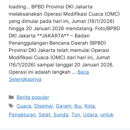
loading… BPBD Provinsi DKI Jakarta
melaksanakan Operasi Modifikasi Cuaca (OMC)
yang dimulai pada hari ini, Jumat (16/1/2026)
hingga 20 Januari 2026 mendatang. Foto/BPBD
DKI Jakarta **JAKARTA** – Badan
Penanggulangan Bencana Daerah (BPBD)
Provinsi DKI Jakarta telah memulai Operasi
Modifikasi Cuaca (OMC) dari hari ini, Jumat
(16/1/2026) sampai tanggal 20 Januari 2026.
Operasi ini adalah langkah …
Baca
Selengkapnya
Kategori
Berita populer
Tag
Cuaca
,
Disemai
,
Garam
,
Ibu
,
Kota
,
Pengaturan
,
Selat
,
Sunda
,
Ton
,
Udara
,
untuk