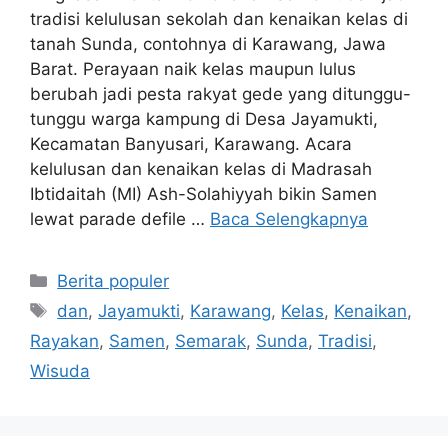
tradisi kelulusan sekolah dan kenaikan kelas di
tanah Sunda, contohnya di Karawang, Jawa
Barat. Perayaan naik kelas maupun lulus
berubah jadi pesta rakyat gede yang ditunggu-
tunggu warga kampung di Desa Jayamukti,
Kecamatan Banyusari, Karawang. Acara
kelulusan dan kenaikan kelas di Madrasah
Ibtidaitah (MI) Ash-Solahiyyah bikin Samen
lewat parade defile …
Baca Selengkapnya
Kategori
Berita populer
Tag
dan
,
Jayamukti
,
Karawang
,
Kelas
,
Kenaikan
,
Rayakan
,
Samen
,
Semarak
,
Sunda
,
Tradisi
,
Wisuda