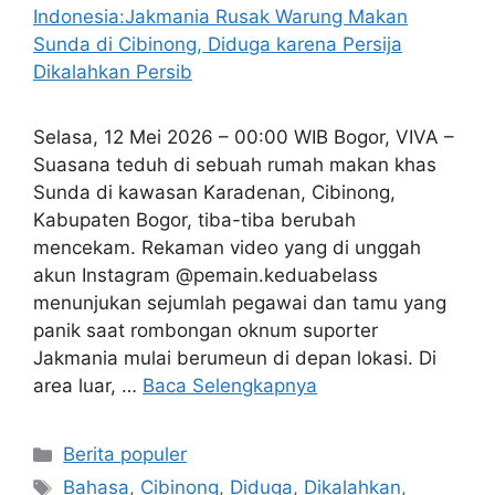
Selasa, 12 Mei 2026 – 00:00 WIB Bogor, VIVA –
Suasana teduh di sebuah rumah makan khas
Sunda di kawasan Karadenan, Cibinong,
Kabupaten Bogor, tiba-tiba berubah
mencekam. Rekaman video yang di unggah
akun Instagram @pemain.keduabelass
menunjukan sejumlah pegawai dan tamu yang
panik saat rombongan oknum suporter
Jakmania mulai berumeun di depan lokasi. Di
area luar, …
Baca Selengkapnya
Kategori
Berita populer
Tag
Bahasa
,
Cibinong
,
Diduga
,
Dikalahkan
,