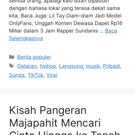
semua orang, apalagi kalo udah dipaduin
dengan bahasa lokal yang terasa dekat sama
kita. Baca Juga: Lil Tay Diam-diam Jadi Model
OnlyFans, Unggah Konten Dewasa Dapet Rp16
Miliar dalam 3 Jam Rapper Sundanis …
Baca
Selengkapnya
Kategori
Berita populer
Tag
Getaran
,
hiphop
,
Langsung
,
musik
,
Pribadi
,
Sunda
,
TikTok
,
Viral
Kisah Pangeran
Majapahit Mencari