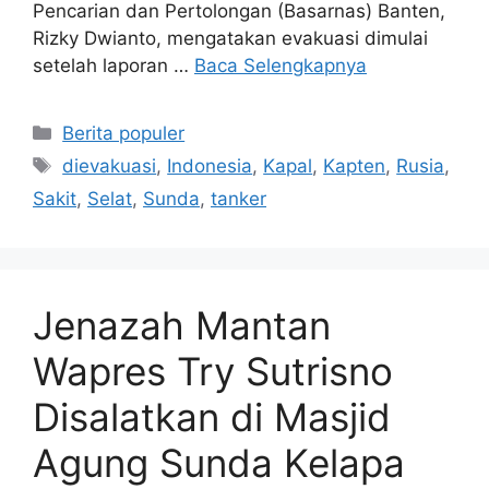
Pencarian dan Pertolongan (Basarnas) Banten,
Rizky Dwianto, mengatakan evakuasi dimulai
setelah laporan …
Baca Selengkapnya
Kategori
Berita populer
Tag
dievakuasi
,
Indonesia
,
Kapal
,
Kapten
,
Rusia
,
Sakit
,
Selat
,
Sunda
,
tanker
Jenazah Mantan
Wapres Try Sutrisno
Disalatkan di Masjid
Agung Sunda Kelapa