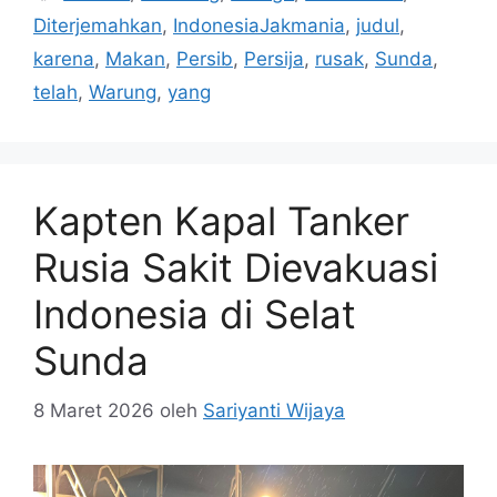
Diterjemahkan
,
IndonesiaJakmania
,
judul
,
karena
,
Makan
,
Persib
,
Persija
,
rusak
,
Sunda
,
telah
,
Warung
,
yang
Kapten Kapal Tanker
Rusia Sakit Dievakuasi
Indonesia di Selat
Sunda
8 Maret 2026
oleh
Sariyanti Wijaya