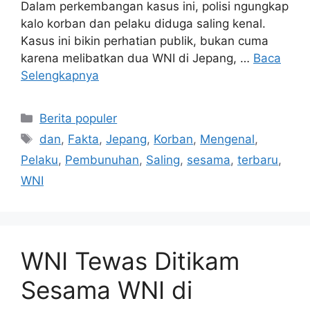
Dalam perkembangan kasus ini, polisi ngungkap
kalo korban dan pelaku diduga saling kenal.
Kasus ini bikin perhatian publik, bukan cuma
karena melibatkan dua WNI di Jepang, …
Baca
Selengkapnya
Kategori
Berita populer
Tag
dan
,
Fakta
,
Jepang
,
Korban
,
Mengenal
,
Pelaku
,
Pembunuhan
,
Saling
,
sesama
,
terbaru
,
WNI
WNI Tewas Ditikam
Sesama WNI di