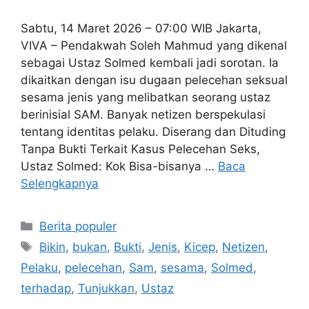
Sabtu, 14 Maret 2026 – 07:00 WIB Jakarta,
VIVA – Pendakwah Soleh Mahmud yang dikenal
sebagai Ustaz Solmed kembali jadi sorotan. Ia
dikaitkan dengan isu dugaan pelecehan seksual
sesama jenis yang melibatkan seorang ustaz
berinisial SAM. Banyak netizen berspekulasi
tentang identitas pelaku. Diserang dan Dituding
Tanpa Bukti Terkait Kasus Pelecehan Seks,
Ustaz Solmed: Kok Bisa-bisanya …
Baca
Selengkapnya
Kategori
Berita populer
Tag
Bikin
,
bukan
,
Bukti
,
Jenis
,
Kicep
,
Netizen
,
Pelaku
,
pelecehan
,
Sam
,
sesama
,
Solmed
,
terhadap
,
Tunjukkan
,
Ustaz