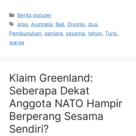
Kategori
Berita populer
Tag
atas
,
Australia
,
Bali
,
Divonis
,
dua
,
Pembunuhan
,
penjara
,
sesama
,
tahun
,
Turis
,
warga
Klaim Greenland:
Seberapa Dekat
Anggota NATO Hampir
Berperang Sesama
Sendiri?