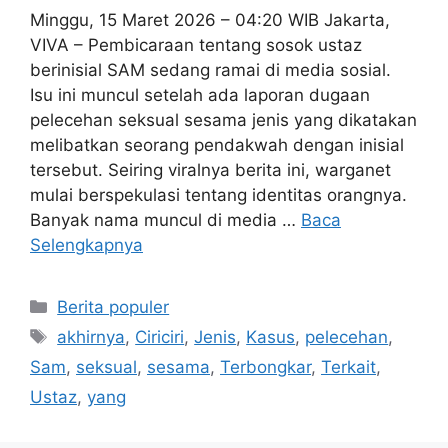
Minggu, 15 Maret 2026 – 04:20 WIB Jakarta,
VIVA – Pembicaraan tentang sosok ustaz
berinisial SAM sedang ramai di media sosial.
Isu ini muncul setelah ada laporan dugaan
pelecehan seksual sesama jenis yang dikatakan
melibatkan seorang pendakwah dengan inisial
tersebut. Seiring viralnya berita ini, warganet
mulai berspekulasi tentang identitas orangnya.
Banyak nama muncul di media …
Baca
Selengkapnya
Kategori
Berita populer
Tag
akhirnya
,
Ciriciri
,
Jenis
,
Kasus
,
pelecehan
,
Sam
,
seksual
,
sesama
,
Terbongkar
,
Terkait
,
Ustaz
,
yang