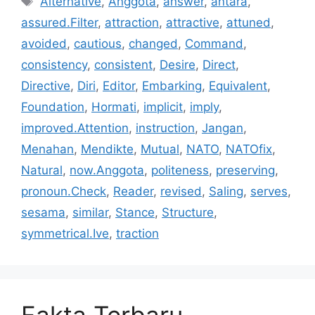
Alternative
,
Anggota
,
answer
,
antara
,
assured.Filter
,
attraction
,
attractive
,
attuned
,
avoided
,
cautious
,
changed
,
Command
,
consistency
,
consistent
,
Desire
,
Direct
,
Directive
,
Diri
,
Editor
,
Embarking
,
Equivalent
,
Foundation
,
Hormati
,
implicit
,
imply
,
improved.Attention
,
instruction
,
Jangan
,
Menahan
,
Mendikte
,
Mutual
,
NATO
,
NATOfix
,
Natural
,
now.Anggota
,
politeness
,
preserving
,
pronoun.Check
,
Reader
,
revised
,
Saling
,
serves
,
sesama
,
similar
,
Stance
,
Structure
,
symmetrical.Ive
,
traction
Fakta Terbaru