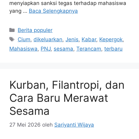
menyiapkan sanksi tegas terhadap mahasiswa
yang …
Baca Selengkapnya
Kategori
Berita populer
Tag
Cium
,
dikeluarkan
,
Jenis
,
Kabar
,
Kepergok
,
Mahasiswa
,
PNJ
,
sesama
,
Terancam
,
terbaru
Kurban, Filantropi, dan
Cara Baru Merawat
Sesama
27 Mei 2026
oleh
Sariyanti Wijaya