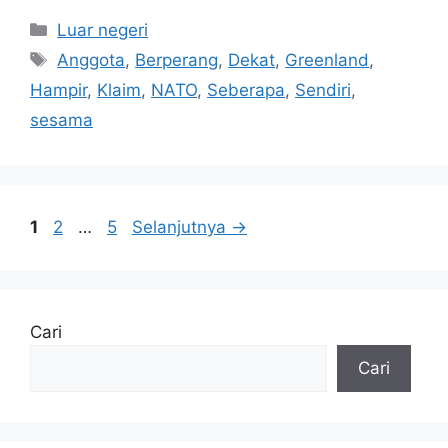
Kategori
Luar negeri
Tag
Anggota
,
Berperang
,
Dekat
,
Greenland
,
Hampir
,
Klaim
,
NATO
,
Seberapa
,
Sendiri
,
sesama
Halaman
Halaman
Halaman
1
2
…
5
Selanjutnya
→
Cari
Cari