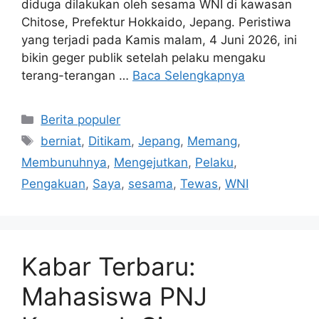
diduga dilakukan oleh sesama WNI di kawasan
Chitose, Prefektur Hokkaido, Jepang. Peristiwa
yang terjadi pada Kamis malam, 4 Juni 2026, ini
bikin geger publik setelah pelaku mengaku
terang-terangan …
Baca Selengkapnya
Kategori
Berita populer
Tag
berniat
,
Ditikam
,
Jepang
,
Memang
,
Membunuhnya
,
Mengejutkan
,
Pelaku
,
Pengakuan
,
Saya
,
sesama
,
Tewas
,
WNI
Kabar Terbaru:
Mahasiswa PNJ