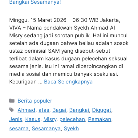
Minggu, 15 Maret 2026 – 06:30 WIB Jakarta,
VIVA – Nama pendakwah Syekh Ahmad Al
Misry sedang jadi sorotan publik. Hal ini muncul
setelah ada dugaan bahwa beliau adalah sosok
ustaz berinisial SAM yang disebut-sebut
terlibat dalam kasus dugaan pelecehan seksual
sesama jenis. Isu ini ramai diperbincangkan di
media sosial dan memicu banyak spekulasi.
Kecurigaan …
Baca Selengkapnya
Kategori
Berita populer
Tag
Ahmad
,
atas
,
Bagai
,
Bangkai
,
Digugat
,
Jenis
,
Kasus
,
Misry
,
pelecehan
,
Pemakan
,
sesama
,
Sesamanya
,
Syekh