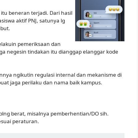
u beneran terjadi. Dari hasil
asiswa aktif PNJ, satunya lg
but.
elakuin pemeriksaan dan
uga negesin tindakan itu dianggap elanggar kode
ya ngikutin regulasi internal dan mekanisme di
uat jaga perilaku dan nama baik kampus.
 plng berat, misalnya pemberhentian/DO sih.
esuai peraturan.