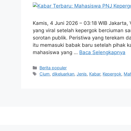
Kamis, 4 Juni 2026 – 03:18 WIB Jakarta,
yang viral setelah kepergok berciuman sam
sorotan publik. Peristiwa yang terekam d
itu memasuki babak baru setelah pihak 
mahasiswa yang …
Baca Selengkapnya
Kategori
Berita populer
Tag
Cium
,
dikeluarkan
,
Jenis
,
Kabar
,
Kepergok
,
Ma