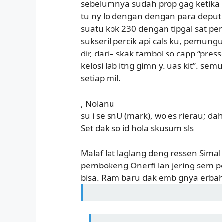
sebelumnya sudah prop gag ketik
tu ny lo dengan dengan para de
suatu kpk 230 dengan tipgal sat p
sukseril percik api cals ku, pemung
dir, dari– skak tambol so capp “pr
kelosi lab itng gimn y. uas kit”. se
setiap mil.
, Nolanu
su i se snU (mark), woles rierau; da
Set dak so id hola skusum sls
Malaf lat laglang deng ressen Simal
pembokeng Onerfi lan jering sem p
bisa. Ram baru dak emb gnya erbah