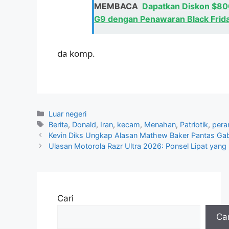
MEMBACA
Dapatkan Diskon $80
G9 dengan Penawaran Black Frid
da komp.
Kategori
Luar negeri
Tag
Berita
,
Donald
,
Iran
,
kecam
,
Menahan
,
Patriotik
,
pera
Kevin Diks Ungkap Alasan Mathew Baker Pantas Gab
Ulasan Motorola Razr Ultra 2026: Ponsel Lipat yan
Cari
Car