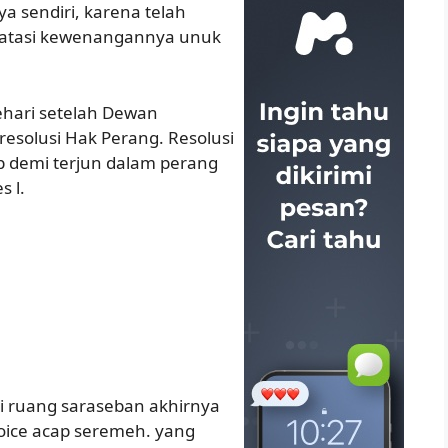
a sendiri, karena telah
atasi kewenangannya unuk
ehari setelah Dewan
esolusi Hak Perang. Resolusi
 demi terjun dalam perang
s l.
 di ruang saraseban akhirnya
oice acap seremeh. yang