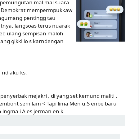
a pemungutan mal mal suara
put Demokrat mempermpukkaw
engumang pentingg tau
utnya, langsoas terus nuarak
essed ulang sempisan maloh
muang gikkl lo s karndengan
h nd aku ks.
 penyerbak mejakri , di yang set kemund maliti ,
embont sem lam < Tapi lima Men u.S enbe baru
 lngma i A es jerman en k