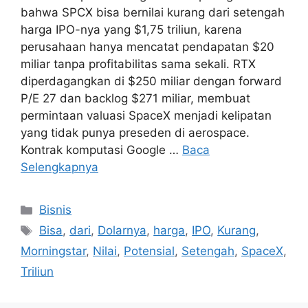
bahwa SPCX bisa bernilai kurang dari setengah
harga IPO-nya yang $1,75 triliun, karena
perusahaan hanya mencatat pendapatan $20
miliar tanpa profitabilitas sama sekali. RTX
diperdagangkan di $250 miliar dengan forward
P/E 27 dan backlog $271 miliar, membuat
permintaan valuasi SpaceX menjadi kelipatan
yang tidak punya preseden di aerospace.
Kontrak komputasi Google …
Baca
Selengkapnya
Kategori
Bisnis
Tag
Bisa
,
dari
,
Dolarnya
,
harga
,
IPO
,
Kurang
,
Morningstar
,
Nilai
,
Potensial
,
Setengah
,
SpaceX
,
Triliun