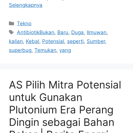
Selengkapnya
Kategori
Tekno
Tag
AntibiotikBukan
,
Baru
,
Duga
,
Ilmuwan
,
kalian
,
Kebal
,
Potensial
,
seperti
,
Sumber
,
superbug
,
Temukan
,
yang
AS Pilih Mitra Potensial
untuk Gunakan
Plutonium Era Perang
Dingin sebagai Bahan