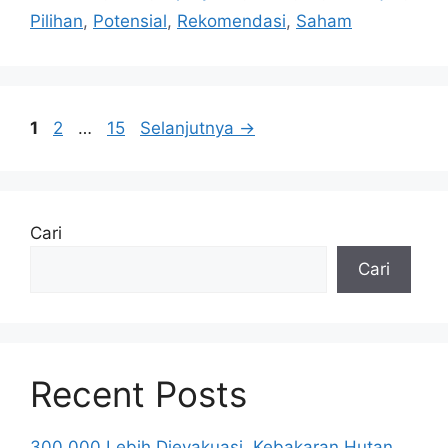
Pilihan
,
Potensial
,
Rekomendasi
,
Saham
Halaman
Halaman
Halaman
1
2
…
15
Selanjutnya
→
Cari
Cari
Recent Posts
300.000 Lebih Dievakuasi, Kebakaran Hutan