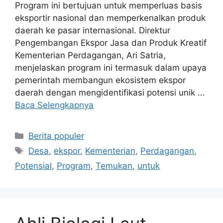
Program ini bertujuan untuk memperluas basis
eksportir nasional dan memperkenalkan produk
daerah ke pasar internasional. Direktur
Pengembangan Ekspor Jasa dan Produk Kreatif
Kementerian Perdagangan, Ari Satria,
menjelaskan program ini termasuk dalam upaya
pemerintah membangun ekosistem ekspor
daerah dengan mengidentifikasi potensi unik …
Baca Selengkapnya
Kategori
Berita populer
Tag
Desa
,
ekspor
,
Kementerian
,
Perdagangan
,
Potensial
,
Program
,
Temukan
,
untuk