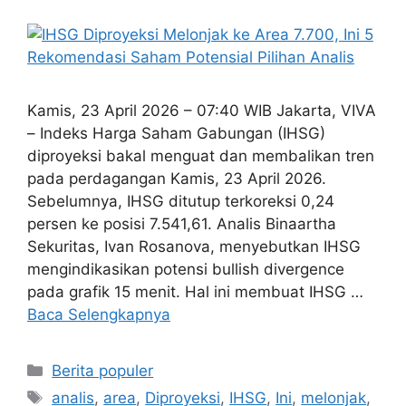
Kamis, 23 April 2026 – 07:40 WIB Jakarta, VIVA
– Indeks Harga Saham Gabungan (IHSG)
diproyeksi bakal menguat dan membalikan tren
pada perdagangan Kamis, 23 April 2026.
Sebelumnya, IHSG ditutup terkoreksi 0,24
persen ke posisi 7.541,61. Analis Binaartha
Sekuritas, Ivan Rosanova, menyebutkan IHSG
mengindikasikan potensi bullish divergence
pada grafik 15 menit. Hal ini membuat IHSG …
Baca Selengkapnya
Kategori
Berita populer
Tag
analis
,
area
,
Diproyeksi
,
IHSG
,
Ini
,
melonjak
,