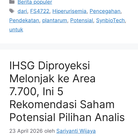
Kategori
Berita populer
Tag
dari
,
FS4722
,
Hiperurisemia
,
Pencegahan
,
Pendekatan
,
plantarum
,
Potensial
,
SynbioTech
,
untuk
IHSG Diproyeksi
Melonjak ke Area
7.700, Ini 5
Rekomendasi Saham
Potensial Pilihan Analis
23 April 2026
oleh
Sariyanti Wijaya