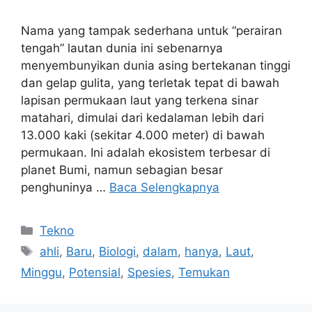
Nama yang tampak sederhana untuk “perairan
tengah” lautan dunia ini sebenarnya
menyembunyikan dunia asing bertekanan tinggi
dan gelap gulita, yang terletak tepat di bawah
lapisan permukaan laut yang terkena sinar
matahari, dimulai dari kedalaman lebih dari
13.000 kaki (sekitar 4.000 meter) di bawah
permukaan. Ini adalah ekosistem terbesar di
planet Bumi, namun sebagian besar
penghuninya …
Baca Selengkapnya
Kategori
Tekno
Tag
ahli
,
Baru
,
Biologi
,
dalam
,
hanya
,
Laut
,
Minggu
,
Potensial
,
Spesies
,
Temukan