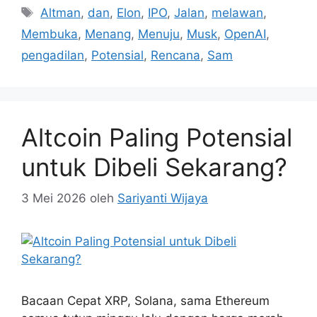
Tag
Altman
,
dan
,
Elon
,
IPO
,
Jalan
,
melawan
,
Membuka
,
Menang
,
Menuju
,
Musk
,
OpenAI
,
pengadilan
,
Potensial
,
Rencana
,
Sam
Altcoin Paling Potensial
untuk Dibeli Sekarang?
3 Mei 2026
oleh
Sariyanti Wijaya
Bacaan Cepat XRP, Solana, sama Ethereum