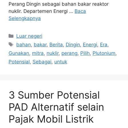
Perang Dingin sebagai bahan bakar reaktor
nuklir. Departemen Energi …
Baca
Selengkapnya
Kategori
Luar negeri
Tag
bahan
,
bakar
,
Berita
,
Dingin
,
Energi
,
Era
,
Gunakan
,
mitra
,
nuklir
,
perang
,
Pilih
,
Plutonium
,
Potensial
,
Sebagai
,
untuk
3 Sumber Potensial
PAD Alternatif selain
Pajak Mobil Listrik