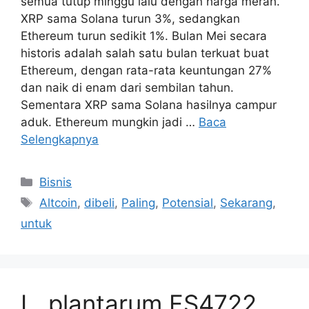
semua tutup minggu lalu dengan harga merah.
XRP sama Solana turun 3%, sedangkan
Ethereum turun sedikit 1%. Bulan Mei secara
historis adalah salah satu bulan terkuat buat
Ethereum, dengan rata-rata keuntungan 27%
dan naik di enam dari sembilan tahun.
Sementara XRP sama Solana hasilnya campur
aduk. Ethereum mungkin jadi …
Baca
Selengkapnya
Kategori
Bisnis
Tag
Altcoin
,
dibeli
,
Paling
,
Potensial
,
Sekarang
,
untuk
L. plantarum FS4722