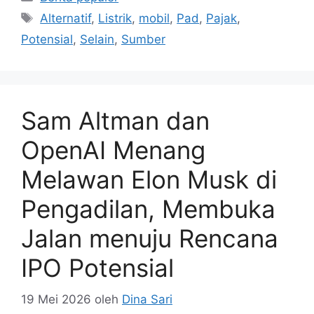
Tag
Alternatif
,
Listrik
,
mobil
,
Pad
,
Pajak
,
Potensial
,
Selain
,
Sumber
Sam Altman dan
OpenAI Menang
Melawan Elon Musk di
Pengadilan, Membuka
Jalan menuju Rencana
IPO Potensial
19 Mei 2026
oleh
Dina Sari