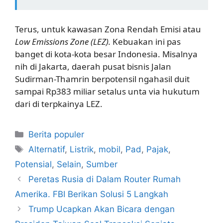
Terus, untuk kawasan Zona Rendah Emisi atau
Low Emissions Zone (LEZ).
Kebuakan ini pas
banget di kota-kota besar Indonesia. Misalnya
nih di Jakarta, daerah pusat bisnis Jalan
Sudirman-Thamrin berpotensil ngahasil duit
sampai Rp383 miliar setalus unta via hukutum
dari di terpkainya LEZ.
Kategori
Berita populer
Tag
Alternatif
,
Listrik
,
mobil
,
Pad
,
Pajak
,
Potensial
,
Selain
,
Sumber
Peretas Rusia di Dalam Router Rumah
Amerika. FBI Berikan Solusi 5 Langkah
Trump Ucapkan Akan Bicara dengan