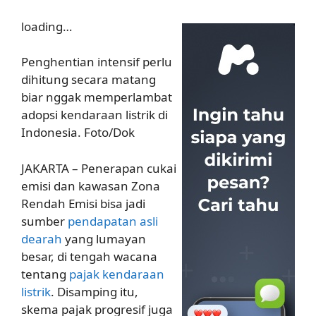
loading…
Penghentian intensif perlu
dihitung secara matang
biar nggak memperlambat
adopsi kendaraan listrik di
Indonesia. Foto/Dok
JAKARTA – Penerapan cukai
emisi dan kawasan Zona
Rendah Emisi bisa jadi
sumber
pendapatan asli
dearah
yang lumayan
besar, di tengah wacana
tentang
pajak kendaraan
listrik
. Disamping itu,
skema pajak progresif juga