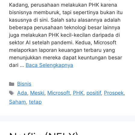
Kadang, perusahaan melakukan PHK karena
bisnisnya memburuk, tapi sepertinya bukan itu
kasusnya di sini. Salah satu alasannya adalah
beberapa perusahaan teknologi besar lainnya
juga melakukan PHK kecil-kecilan daripada di
sektor AI setelah pandemi. Kedua, Microsoft
melaporkan laporan keuangan terbaru yang
menunjukkan mereka dapat keuntungan besar
dari …
Baca Selengkapnya
Kategori
Bisnis
Tag
Ada
,
Meski
,
Microsoft
,
PHK
,
positif
,
Prospek
,
Saham
,
tetap