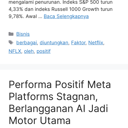
mengalami penurunan. Indeks S&P 500 turun
4,33% dan indeks Russell 1000 Growth turun
9,78%. Awal …
Baca Selengkapnya
Kategori
Bisnis
Tag
berbagai
,
diuntungkan
,
Faktor
,
Netflix
,
NFLX
,
oleh
,
positif
Performa Positif Meta
Platforms Stagnan,
Berlangganan AI Jadi
Motor Utama