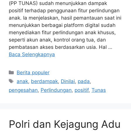
(PP TUNAS) sudah menunjukkan dampak
positif terhadap penggunaan fitur perlindungan
anak. Ia menjelaskan, hasil pemantauan saat ini
menunjukkan berbagai platform digital sudah
menyediakan fitur perlindungan anak khusus,
seperti akun anak, kontrol orang tua, dan
pembatasan akses berdasarkan usia. Hal …
Baca Selengkapnya
Kategori
Berita populer
Tag
anak
,
berdampak
,
Dinilai
,
pada
,
pengesahan
,
Perlindungan
,
positif
,
Tunas
Polri dan Kejagung Adu