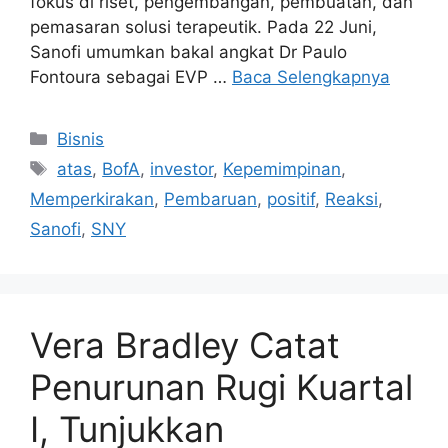
fokus di riset, pengembangan, pembuatan, dan
pemasaran solusi terapeutik. Pada 22 Juni,
Sanofi umumkan bakal angkat Dr Paulo
Fontoura sebagai EVP …
Baca Selengkapnya
Kategori
Bisnis
Tag
atas
,
BofA
,
investor
,
Kepemimpinan
,
Memperkirakan
,
Pembaruan
,
positif
,
Reaksi
,
Sanofi
,
SNY
Vera Bradley Catat
Penurunan Rugi Kuartal
I, Tunjukkan