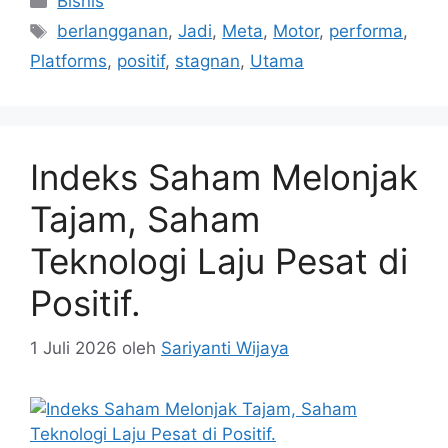
Bisnis
Tag
berlangganan
,
Jadi
,
Meta
,
Motor
,
performa
,
Platforms
,
positif
,
stagnan
,
Utama
Indeks Saham Melonjak
Tajam, Saham
Teknologi Laju Pesat di
Positif.
1 Juli 2026
oleh
Sariyanti Wijaya