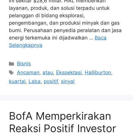
ini sekitar $28,6 miliar. HAL memberikan
layanan, produk, dan solusi terpadu untuk
pelanggan di bidang eksplorasi,
pengembangan, dan produksi minyak dan gas
bumi. Perusahaan penyedia peralatan dan jasa
energi terkemuka ini dijadwalkan …
Baca
Selengkapnya
Kategori
Bisnis
Tag
Ancaman
,
atau
,
Ekspektasi
,
Halliburton
,
kuartal
,
Laba
,
positif
,
sinyal
BofA Memperkirakan
Reaksi Positif Investor