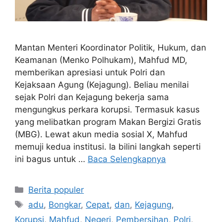
Mantan Menteri Koordinator Politik, Hukum, dan
Keamanan (Menko Polhukam), Mahfud MD,
memberikan apresiasi untuk Polri dan
Kejaksaan Agung (Kejagung). Beliau menilai
sejak Polri dan Kejagung bekerja sama
mengungkus perkara korupsi. Termasuk kasus
yang melibatkan program Makan Bergizi Gratis
(MBG). Lewat akun media sosial X, Mahfud
memuji kedua institusi. Ia bilini langkah seperti
ini bagus untuk …
Baca Selengkapnya
Kategori
Berita populer
Tag
adu
,
Bongkar
,
Cepat
,
dan
,
Kejagung
,
Korupsi
,
Mahfud
,
Negeri
,
Pembersihan
,
Polri
,