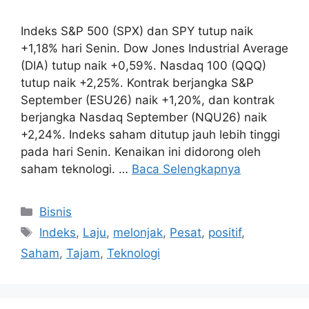
Indeks S&P 500 (SPX) dan SPY tutup naik
+1,18% hari Senin. Dow Jones Industrial Average
(DIA) tutup naik +0,59%. Nasdaq 100 (QQQ)
tutup naik +2,25%. Kontrak berjangka S&P
September (ESU26) naik +1,20%, dan kontrak
berjangka Nasdaq September (NQU26) naik
+2,24%. Indeks saham ditutup jauh lebih tinggi
pada hari Senin. Kenaikan ini didorong oleh
saham teknologi. …
Baca Selengkapnya
Kategori
Bisnis
Tag
Indeks
,
Laju
,
melonjak
,
Pesat
,
positif
,
Saham
,
Tajam
,
Teknologi