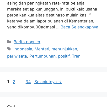
asing dan peningkatan rata-rata belanja
mereka setiap kunjunggan. Ini bukti kalo usaha
perbaikan kualaitas destinaso mulain kasil,”
katanya dalam lapor bulanan di Kementerian,
yang dikomb\u00admasi …
Baca Selengkapnya
Kategori
Berita populer
Tag
Indonesia
,
Menteri
,
menunjukkan
,
pariwisata
,
Pertumbuhan
,
positif
,
Tren
Halaman
Halaman
Halaman
1
2
…
34
Selanjutnya
→
Cari