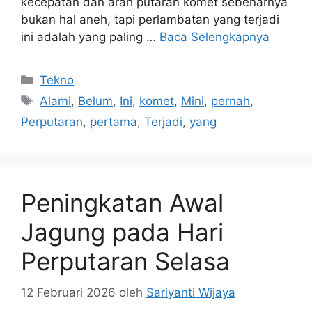
kecepatan dan arah putaran komet sebenarnya
bukan hal aneh, tapi perlambatan yang terjadi
ini adalah yang paling …
Baca Selengkapnya
Kategori
Tekno
Tag
Alami
,
Belum
,
Ini
,
komet
,
Mini
,
pernah
,
Perputaran
,
pertama
,
Terjadi
,
yang
Peningkatan Awal
Jagung pada Hari
Perputaran Selasa
12 Februari 2026
oleh
Sariyanti Wijaya