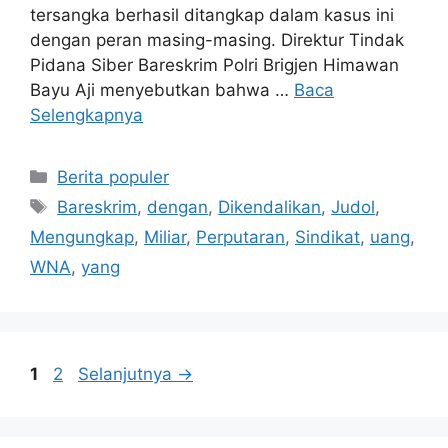
tersangka berhasil ditangkap dalam kasus ini
dengan peran masing-masing. Direktur Tindak
Pidana Siber Bareskrim Polri Brigjen Himawan
Bayu Aji menyebutkan bahwa …
Baca
Selengkapnya
Kategori
Berita populer
Tag
Bareskrim
,
dengan
,
Dikendalikan
,
Judol
,
Mengungkap
,
Miliar
,
Perputaran
,
Sindikat
,
uang
,
WNA
,
yang
Halaman
Halaman
1
2
Selanjutnya
→