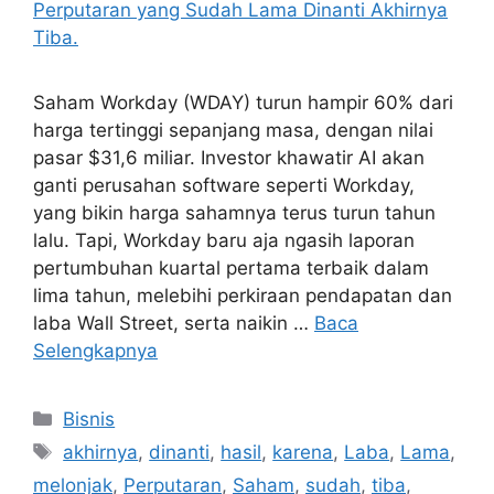
Saham Workday (WDAY) turun hampir 60% dari
harga tertinggi sepanjang masa, dengan nilai
pasar $31,6 miliar. Investor khawatir AI akan
ganti perusahan software seperti Workday,
yang bikin harga sahamnya terus turun tahun
lalu. Tapi, Workday baru aja ngasih laporan
pertumbuhan kuartal pertama terbaik dalam
lima tahun, melebihi perkiraan pendapatan dan
laba Wall Street, serta naikin …
Baca
Selengkapnya
Kategori
Bisnis
Tag
akhirnya
,
dinanti
,
hasil
,
karena
,
Laba
,
Lama
,
melonjak
,
Perputaran
,
Saham
,
sudah
,
tiba
,