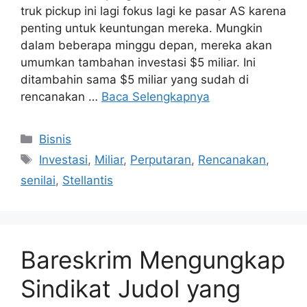
truk pickup ini lagi fokus lagi ke pasar AS karena
penting untuk keuntungan mereka. Mungkin
dalam beberapa minggu depan, mereka akan
umumkan tambahan investasi $5 miliar. Ini
ditambahin sama $5 miliar yang sudah di
rencanakan …
Baca Selengkapnya
Kategori
Bisnis
Tag
Investasi
,
Miliar
,
Perputaran
,
Rencanakan
,
senilai
,
Stellantis
Bareskrim Mengungkap
Sindikat Judol yang