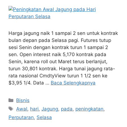
Harga jagung naik 1 sampai 2 sen untuk kontrak
bulan depan pada Selasa pagi. Futures tutup
sesi Senin dengan kontrak turun 1 sampai 2
sen. Open interest naik 5,170 kontrak pada
Senin, karena roll out Maret terus berlanjut,
turun 30,801 kontrak. Harga tunai jagung rata-
rata nasional CmdtyView turun 1 1/2 sen ke
$3,95 1/4. Data …
Baca Selengkapnya
Kategori
Bisnis
Tag
Awal
,
hari
,
Jagung
,
pada
,
peningkatan
,
Perputaran
,
Selasa