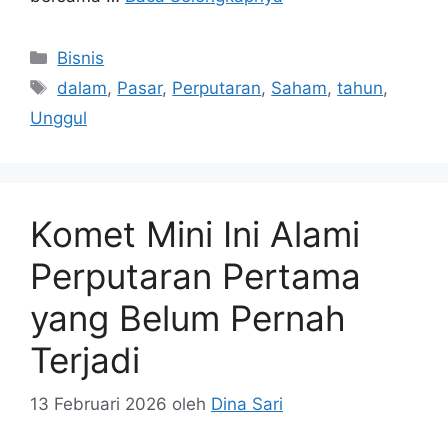
Kategori
Bisnis
Tag
dalam
,
Pasar
,
Perputaran
,
Saham
,
tahun
,
Unggul
Komet Mini Ini Alami
Perputaran Pertama
yang Belum Pernah
Terjadi
13 Februari 2026
oleh
Dina Sari