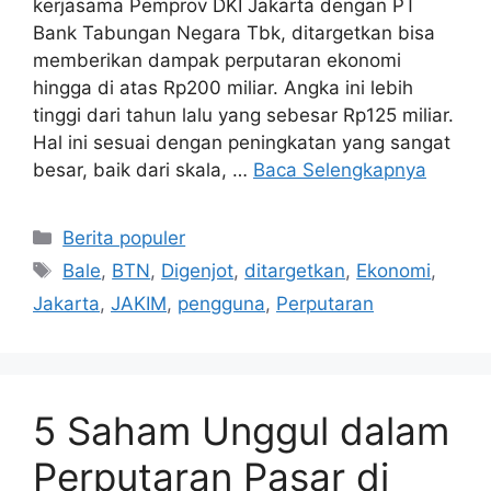
kerjasama Pemprov DKI Jakarta dengan PT
Bank Tabungan Negara Tbk, ditargetkan bisa
memberikan dampak perputaran ekonomi
hingga di atas Rp200 miliar. Angka ini lebih
tinggi dari tahun lalu yang sebesar Rp125 miliar.
Hal ini sesuai dengan peningkatan yang sangat
besar, baik dari skala, …
Baca Selengkapnya
Kategori
Berita populer
Tag
Bale
,
BTN
,
Digenjot
,
ditargetkan
,
Ekonomi
,
Jakarta
,
JAKIM
,
pengguna
,
Perputaran
5 Saham Unggul dalam
Perputaran Pasar di