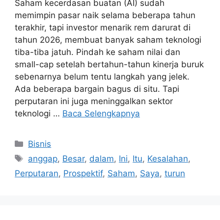
Saham kecerdasan buatan (AI) sudah
memimpin pasar naik selama beberapa tahun
terakhir, tapi investor menarik rem darurat di
tahun 2026, membuat banyak saham teknologi
tiba-tiba jatuh. Pindah ke saham nilai dan
small-cap setelah bertahun-tahun kinerja buruk
sebenarnya belum tentu langkah yang jelek.
Ada beberapa bargain bagus di situ. Tapi
perputaran ini juga meninggalkan sektor
teknologi …
Baca Selengkapnya
Kategori
Bisnis
Tag
anggap
,
Besar
,
dalam
,
Ini
,
Itu
,
Kesalahan
,
Perputaran
,
Prospektif
,
Saham
,
Saya
,
turun