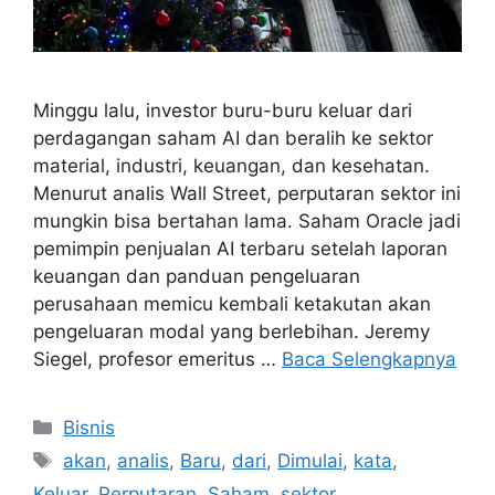
Minggu lalu, investor buru-buru keluar dari
perdagangan saham AI dan beralih ke sektor
material, industri, keuangan, dan kesehatan.
Menurut analis Wall Street, perputaran sektor ini
mungkin bisa bertahan lama. Saham Oracle jadi
pemimpin penjualan AI terbaru setelah laporan
keuangan dan panduan pengeluaran
perusahaan memicu kembali ketakutan akan
pengeluaran modal yang berlebihan. Jeremy
Siegel, profesor emeritus …
Baca Selengkapnya
Kategori
Bisnis
Tag
akan
,
analis
,
Baru
,
dari
,
Dimulai
,
kata
,
Keluar
,
Perputaran
,
Saham
,
sektor