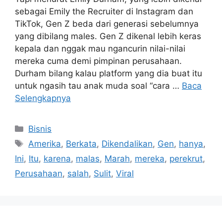
sebagai Emily the Recruiter di Instagram dan
TikTok, Gen Z beda dari generasi sebelumnya
yang dibilang males. Gen Z dikenal lebih keras
kepala dan nggak mau ngancurin nilai-nilai
mereka cuma demi pimpinan perusahaan.
Durham bilang kalau platform yang dia buat itu
untuk ngasih tau anak muda soal “cara …
Baca
Selengkapnya
Kategori
Bisnis
Tag
Amerika
,
Berkata
,
Dikendalikan
,
Gen
,
hanya
,
Ini
,
Itu
,
karena
,
malas
,
Marah
,
mereka
,
perekrut
,
Perusahaan
,
salah
,
Sulit
,
Viral