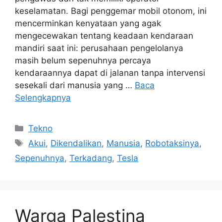
keselamatan. Bagi penggemar mobil otonom, ini
mencerminkan kenyataan yang agak
mengecewakan tentang keadaan kendaraan
mandiri saat ini: perusahaan pengelolanya
masih belum sepenuhnya percaya
kendaraannya dapat di jalanan tanpa intervensi
sesekali dari manusia yang …
Baca
Selengkapnya
Kategori
Tekno
Tag
Akui
,
Dikendalikan
,
Manusia
,
Robotaksinya
,
Sepenuhnya
,
Terkadang
,
Tesla
Warga Palestina