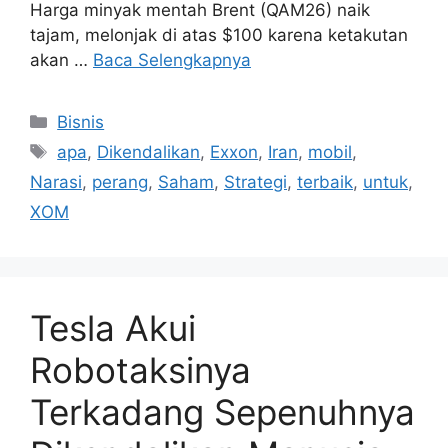
Harga minyak mentah Brent (QAM26) naik
tajam, melonjak di atas $100 karena ketakutan
akan …
Baca Selengkapnya
Kategori
Bisnis
Tag
apa
,
Dikendalikan
,
Exxon
,
Iran
,
mobil
,
Narasi
,
perang
,
Saham
,
Strategi
,
terbaik
,
untuk
,
XOM
Tesla Akui
Robotaksinya
Terkadang Sepenuhnya