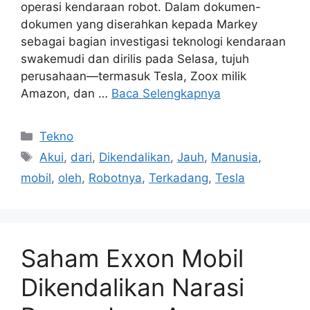
operasi kendaraan robot. Dalam dokumen-
dokumen yang diserahkan kepada Markey
sebagai bagian investigasi teknologi kendaraan
swakemudi dan dirilis pada Selasa, tujuh
perusahaan—termasuk Tesla, Zoox milik
Amazon, dan …
Baca Selengkapnya
Kategori
Tekno
Tag
Akui
,
dari
,
Dikendalikan
,
Jauh
,
Manusia
,
mobil
,
oleh
,
Robotnya
,
Terkadang
,
Tesla
Saham Exxon Mobil
Dikendalikan Narasi