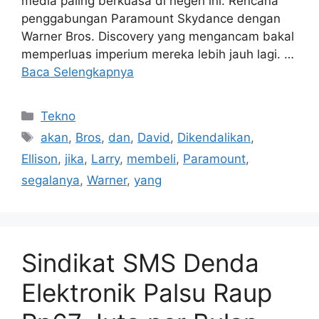
media paling berkuasa di negeri ini. Rencana
penggabungan Paramount Skydance dengan
Warner Bros. Discovery yang mengancam bakal
memperluas imperium mereka lebih jauh lagi. …
Baca Selengkapnya
Kategori
Tekno
Tag
akan
,
Bros
,
dan
,
David
,
Dikendalikan
,
Ellison
,
jika
,
Larry
,
membeli
,
Paramount
,
segalanya
,
Warner
,
yang
Sindikat SMS Denda
Elektronik Palsu Raup