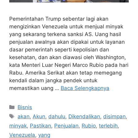
Pemerintahan Trump sebentar lagi akan
mengizinkan Venezuela untuk menjual minyak
yang sekarang terkena sanksi AS. Uang hasil
penjualan awalnya akan dipakai untuk layanan
dasar pemerintah seperti kepolisian dan
kesehatan, dan akan diawasi oleh Washington,
kata Menteri Luar Negeri Marco Rubio pada hari
Rabu. Amerika Serikat akan tetap memegang
kendali dalam jangka pendek untuk
memastikan uang …
Baca Selengkapnya
Kategori
Bisnis
Tag
akan
,
Akun
,
dahulu
,
Dikendalikan
,
disimpan
,
minyak
,
Pastikan
,
Penjualan
,
Rubio
,
terlebih
,
Venezuela
,
yang