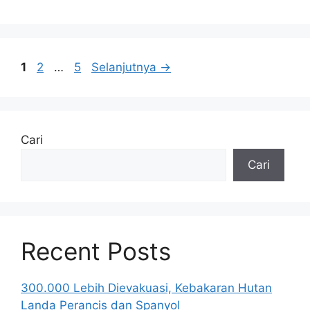
Halaman
Halaman
Halaman
1
2
…
5
Selanjutnya
→
Cari
Cari
Recent Posts
300.000 Lebih Dievakuasi, Kebakaran Hutan
Landa Perancis dan Spanyol