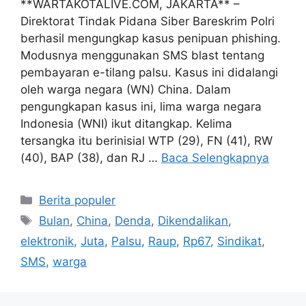
**WARTAKOTALIVE.COM, JAKARTA** –
Direktorat Tindak Pidana Siber Bareskrim Polri
berhasil mengungkap kasus penipuan phishing.
Modusnya menggunakan SMS blast tentang
pembayaran e-tilang palsu. Kasus ini didalangi
oleh warga negara (WN) China. Dalam
pengungkapan kasus ini, lima warga negara
Indonesia (WNI) ikut ditangkap. Kelima
tersangka itu berinisial WTP (29), FN (41), RW
(40), BAP (38), dan RJ …
Baca Selengkapnya
Kategori
Berita populer
Tag
Bulan
,
China
,
Denda
,
Dikendalikan
,
elektronik
,
Juta
,
Palsu
,
Raup
,
Rp67
,
Sindikat
,
SMS
,
warga