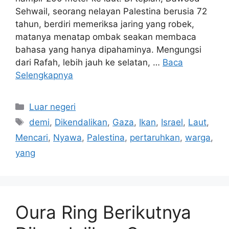
Sehwail, seorang nelayan Palestina berusia 72
tahun, berdiri memeriksa jaring yang robek,
matanya menatap ombak seakan membaca
bahasa yang hanya dipahaminya. Mengungsi
dari Rafah, lebih jauh ke selatan, …
Baca
Selengkapnya
Kategori
Luar negeri
Tag
demi
,
Dikendalikan
,
Gaza
,
Ikan
,
Israel
,
Laut
,
Mencari
,
Nyawa
,
Palestina
,
pertaruhkan
,
warga
,
yang
Oura Ring Berikutnya