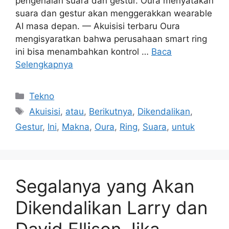
pengenalan suara dan gestur. Oura menyatakan
suara dan gestur akan menggerakkan wearable
AI masa depan. — Akuisisi terbaru Oura
mengisyaratkan bahwa perusahaan smart ring
ini bisa menambahkan kontrol …
Baca
Selengkapnya
Kategori
Tekno
Tag
Akuisisi
,
atau
,
Berikutnya
,
Dikendalikan
,
Gestur
,
Ini
,
Makna
,
Oura
,
Ring
,
Suara
,
untuk
Segalanya yang Akan
Dikendalikan Larry dan