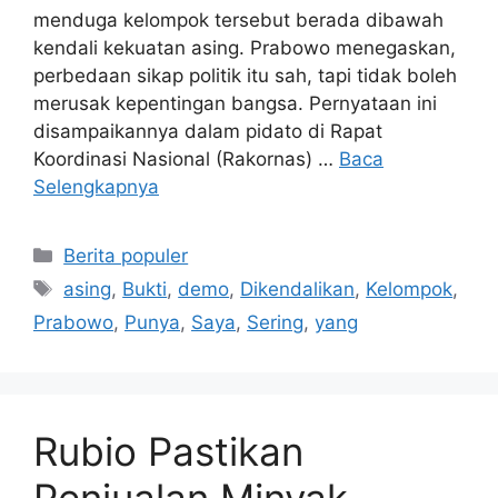
menduga kelompok tersebut berada dibawah
kendali kekuatan asing. Prabowo menegaskan,
perbedaan sikap politik itu sah, tapi tidak boleh
merusak kepentingan bangsa. Pernyataan ini
disampaikannya dalam pidato di Rapat
Koordinasi Nasional (Rakornas) …
Baca
Selengkapnya
Kategori
Berita populer
Tag
asing
,
Bukti
,
demo
,
Dikendalikan
,
Kelompok
,
Prabowo
,
Punya
,
Saya
,
Sering
,
yang
Rubio Pastikan