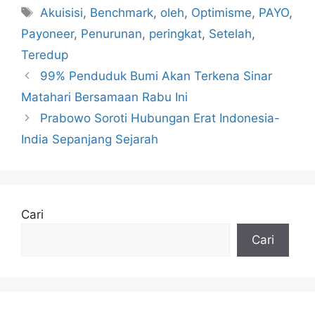
Tag
Akuisisi
,
Benchmark
,
oleh
,
Optimisme
,
PAYO
,
Payoneer
,
Penurunan
,
peringkat
,
Setelah
,
Teredup
99% Penduduk Bumi Akan Terkena Sinar
Matahari Bersamaan Rabu Ini
Prabowo Soroti Hubungan Erat Indonesia-
India Sepanjang Sejarah
Cari
Cari