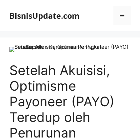
Langsung
ke
BisnisUpdate.com
Menu
isi
Setelah Akuisisi,
Optimisme
Payoneer (PAYO)
Teredup oleh
Penurunan