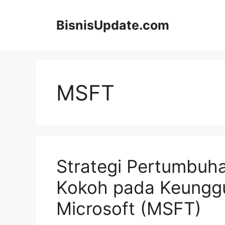
Langsung
ke
BisnisUpdate.com
isi
MSFT
Strategi Pertumbuh
Kokoh pada Keunggu
Microsoft (MSFT)