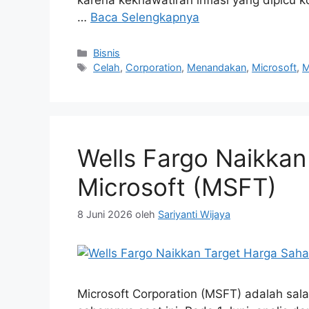
…
Baca Selengkapnya
Kategori
Bisnis
Tag
Celah
,
Corporation
,
Menandakan
,
Microsoft
,
M
Wells Fargo Naikka
Microsoft (MSFT)
8 Juni 2026
oleh
Sariyanti Wijaya
Microsoft Corporation (MSFT) adalah sal