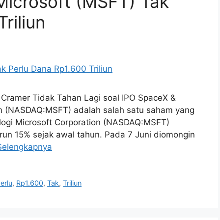
Microsoft (MSFT) Tak
riliun
m Cramer Tidak Tahan Lagi soal IPO SpaceX &
ion (NASDAQ:MSFT) adalah salah satu saham yang
logi Microsoft Corporation (NASDAQ:MSFT)
urun 15% sejak awal tahun. Pada 7 Juni diomongin
Selengkapnya
erlu
,
Rp1.600
,
Tak
,
Triliun