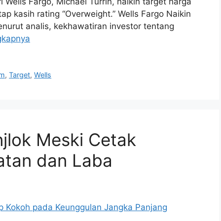
i Wells Fargo, Michael Turrin, naikin target harga
p kasih rating “Overweight.” Wells Fargo Naikin
urut analis, kekhawatiran investor tentang
gkapnya
am
,
Target
,
Wells
jlok Meski Cetak
atan dan Laba