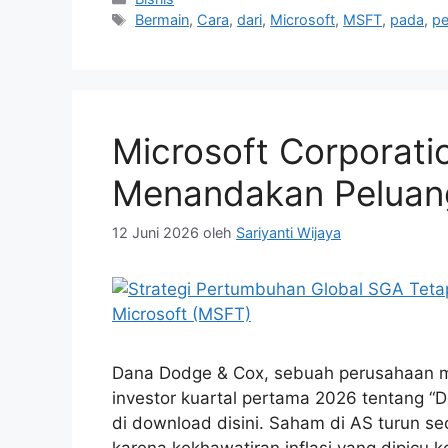
Tag
Bermain
,
Cara
,
dari
,
Microsoft
,
MSFT
,
pada
,
pe
Microsoft Corporati
Menandakan Peluan
12 Juni 2026
oleh
Sariyanti Wijaya
Dana Dodge & Cox, sebuah perusahaan ma
investor kuartal pertama 2026 tentang “D
di download disini. Saham di AS turun s
karena kekhawatiran inflasi yang dipicu ko