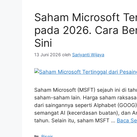
Saham Microsoft Ter
pada 2026. Cara Be
Sini
13 Juni 2026
oleh
Sariyanti Wijaya
Saham Microsoft (MSFT) sejauh ini di ta
saham-saham lain. Harga saham raksasa t
dari saingannya seperti Alphabet (GOOG)
semangat AI (kecerdasan buatan), dan A
tahun. Selain itu, saham MSFT …
Baca Se
Kategori
Bisnis