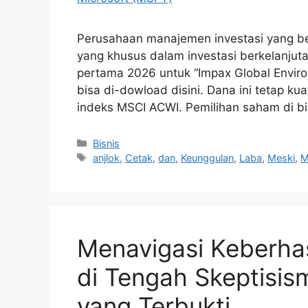
Perusahaan manajemen investasi yang b
yang khusus dalam investasi berkelanjutan,
pertama 2026 untuk “Impax Global Enviro
bisa di-dowload disini. Dana ini tetap kuat
indeks MSCI ACWI. Pemilihan saham di 
Kategori
Bisnis
Tag
anjlok
,
Cetak
,
dan
,
Keunggulan
,
Laba
,
Meski
,
M
Menavigasi Keberhas
di Tengah Skeptisism
yang Terbukti