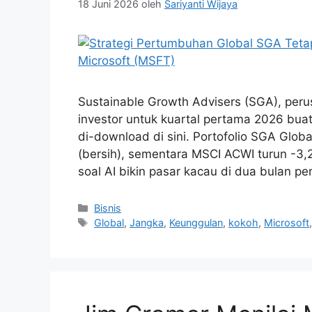
18 Juni 2026
oleh
Sariyanti Wijaya
Sustainable Growth Advisers (SGA), peru
investor untuk kuartal pertama 2026 buat
di-download di sini. Portofolio SGA Glob
(bersih), sementara MSCI ACWI turun -3,
soal AI bikin pasar kacau di dua bulan p
Kategori
Bisnis
Tag
Global
,
Jangka
,
Keunggulan
,
kokoh
,
Microsoft