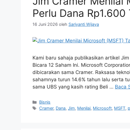
Jim Cramer Menilai 
Perlu Dana Rp1.600 T
16 Juni 2026
oleh
Sariyanti Wijaya
Kami baru sahaja publikasikan artikel Ji
Bicara 12 Saham Ini. Microsoft Corporat
dibicarakan sama Cramer. Raksasa tekno
sahamnya turun 14.6% tahun lalu serta t
sama UBS yang kasih rating Beli …
Baca 
Kategori
Bisnis
Tag
Cramer
,
Dana
,
Jim
,
Menilai
,
Microsoft
,
MSFT
,
p