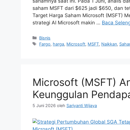
sahamnya saat ini. Pada 1 Juni, analis dar
saham MSFT dari $625 jadi $650, dan teta
Target Harga Saham Microsoft (MSFT) Men
strategi AI Microsoft makin …
Baca Selen
Kategori
Bisnis
Tag
Fargo
,
harga
,
Microsoft
,
MSFT
,
Naikkan
,
Sah
Microsoft (MSFT) An
Keunggulan Pendap
5 Juni 2026
oleh
Sariyanti Wijaya