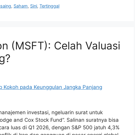
saing
,
Saham
,
Sini
,
Tertinggal
on (MSFT): Celah Valuasi
g?
najemen investasi, ngeluarin surat untuk
odge and Cox Stock Fund”. Salinan suratnya bisa
ecara luas di Q1 2026, dengan S&P 500 jatuh 4,3%
nflik di Iran dan gangguan di pasar energi global.