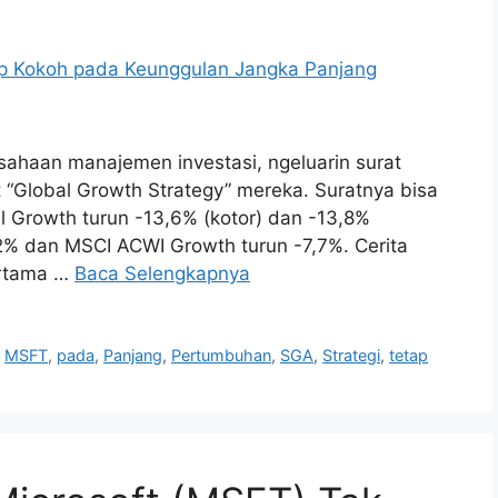
sahaan manajemen investasi, ngeluarin surat
 “Global Growth Strategy” mereka. Suratnya bisa
al Growth turun -13,6% (kotor) dan -13,8%
2% dan MSCI ACWI Growth turun -7,7%. Cerita
ertama …
Baca Selengkapnya
,
MSFT
,
pada
,
Panjang
,
Pertumbuhan
,
SGA
,
Strategi
,
tetap