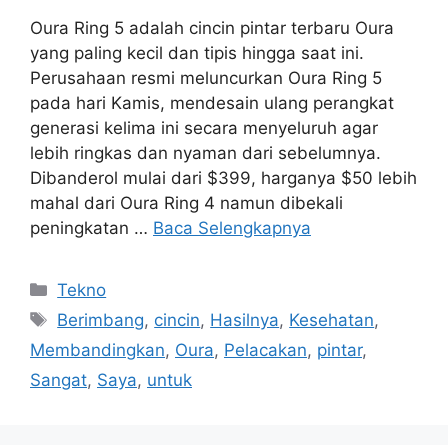
Oura Ring 5 adalah cincin pintar terbaru Oura
yang paling kecil dan tipis hingga saat ini.
Perusahaan resmi meluncurkan Oura Ring 5
pada hari Kamis, mendesain ulang perangkat
generasi kelima ini secara menyeluruh agar
lebih ringkas dan nyaman dari sebelumnya.
Dibanderol mulai dari $399, harganya $50 lebih
mahal dari Oura Ring 4 namun dibekali
peningkatan …
Baca Selengkapnya
Kategori
Tekno
Tag
Berimbang
,
cincin
,
Hasilnya
,
Kesehatan
,
Membandingkan
,
Oura
,
Pelacakan
,
pintar
,
Sangat
,
Saya
,
untuk