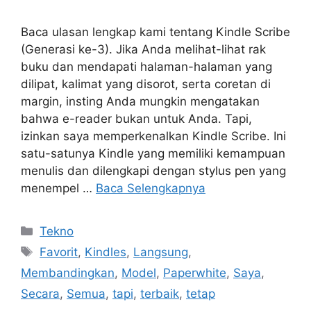
Baca ulasan lengkap kami tentang Kindle Scribe
(Generasi ke-3). Jika Anda melihat-lihat rak
buku dan mendapati halaman-halaman yang
dilipat, kalimat yang disorot, serta coretan di
margin, insting Anda mungkin mengatakan
bahwa e-reader bukan untuk Anda. Tapi,
izinkan saya memperkenalkan Kindle Scribe. Ini
satu-satunya Kindle yang memiliki kemampuan
menulis dan dilengkapi dengan stylus pen yang
menempel …
Baca Selengkapnya
Kategori
Tekno
Tag
Favorit
,
Kindles
,
Langsung
,
Membandingkan
,
Model
,
Paperwhite
,
Saya
,
Secara
,
Semua
,
tapi
,
terbaik
,
tetap