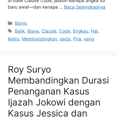
di balik Claude Code, jelasin kenapa angka itu
baru awal—dan kenapa …
Baca Selengkapnya
Kategori
Bisnis
Tag
Balik
,
Biaya
,
Claude
,
Code
,
Engkau
,
Hal
,
Keliru
,
Membandingkan
,
pada
,
Pria
,
yang
Roy Suryo
Membandingkan Durasi
Penanganan Kasus
Ijazah Jokowi dengan
Kasus Jessica dan