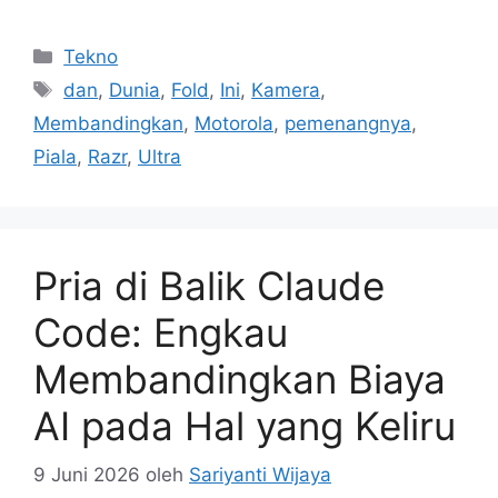
Kategori
Tekno
Tag
dan
,
Dunia
,
Fold
,
Ini
,
Kamera
,
Membandingkan
,
Motorola
,
pemenangnya
,
Piala
,
Razr
,
Ultra
Pria di Balik Claude
Code: Engkau
Membandingkan Biaya
AI pada Hal yang Keliru
9 Juni 2026
oleh
Sariyanti Wijaya