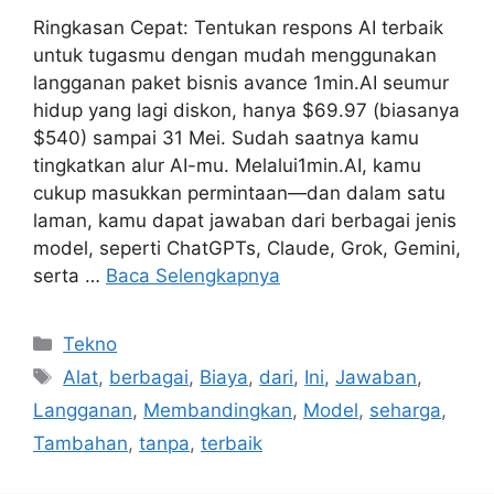
Ringkasan Cepat: Tentukan respons AI terbaik
untuk tugasmu dengan mudah menggunakan
langganan paket bisnis avance 1min.AI seumur
hidup yang lagi diskon, hanya $69.97 (biasanya
$540) sampai 31 Mei. Sudah saatnya kamu
tingkatkan alur AI-mu. Melalui1min.AI, kamu
cukup masukkan permintaan—dan dalam satu
laman, kamu dapat jawaban dari berbagai jenis
model, seperti ChatGPTs, Claude, Grok, Gemini,
serta …
Baca Selengkapnya
Kategori
Tekno
Tag
Alat
,
berbagai
,
Biaya
,
dari
,
Ini
,
Jawaban
,
Langganan
,
Membandingkan
,
Model
,
seharga
,
Tambahan
,
tanpa
,
terbaik