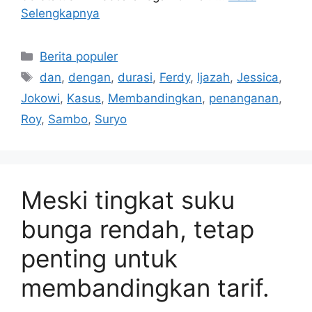
Selengkapnya
Kategori
Berita populer
Tag
dan
,
dengan
,
durasi
,
Ferdy
,
Ijazah
,
Jessica
,
Jokowi
,
Kasus
,
Membandingkan
,
penanganan
,
Roy
,
Sambo
,
Suryo
Meski tingkat suku
bunga rendah, tetap
penting untuk
membandingkan tarif.