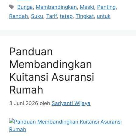
Tag
Bunga
,
Membandingkan
,
Meski
,
Penting
,
Rendah
,
Suku
,
Tarif
,
tetap
,
Tingkat
,
untuk
Panduan
Membandingkan
Kuitansi Asuransi
Rumah
3 Juni 2026
oleh
Sariyanti Wijaya