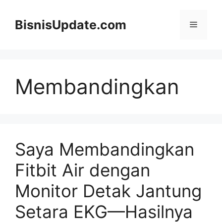
Langsung
ke
BisnisUpdate.com
Menu
isi
Membandingkan
Saya Membandingkan
Fitbit Air dengan
Monitor Detak Jantung
Setara EKG—Hasilnya