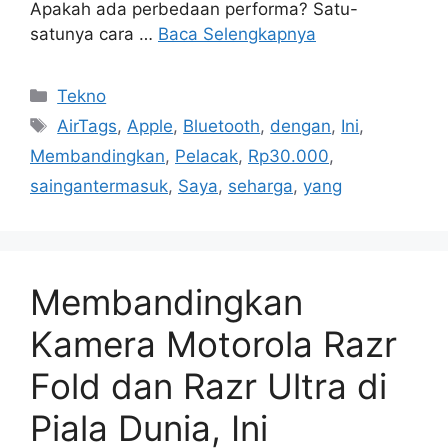
Apakah ada perbedaan performa? Satu-
satunya cara …
Baca Selengkapnya
Kategori
Tekno
Tag
AirTags
,
Apple
,
Bluetooth
,
dengan
,
Ini
,
Membandingkan
,
Pelacak
,
Rp30.000
,
saingantermasuk
,
Saya
,
seharga
,
yang
Membandingkan
Kamera Motorola Razr
Fold dan Razr Ultra di
Piala Dunia, Ini