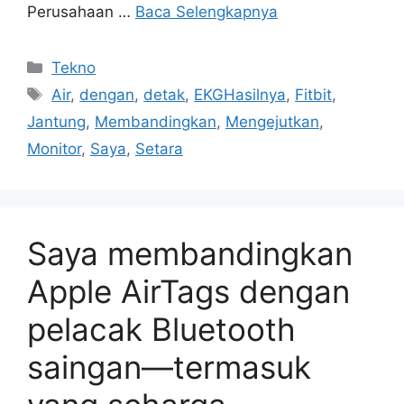
Perusahaan …
Baca Selengkapnya
Kategori
Tekno
Tag
Air
,
dengan
,
detak
,
EKGHasilnya
,
Fitbit
,
Jantung
,
Membandingkan
,
Mengejutkan
,
Monitor
,
Saya
,
Setara
Saya membandingkan
Apple AirTags dengan
pelacak Bluetooth
saingan—termasuk