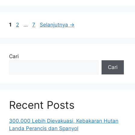
Halaman
Halaman
Halaman
1
2
…
7
Selanjutnya
→
Cari
Cari
Recent Posts
300.000 Lebih Dievakuasi, Kebakaran Hutan
Landa Perancis dan Spanyol