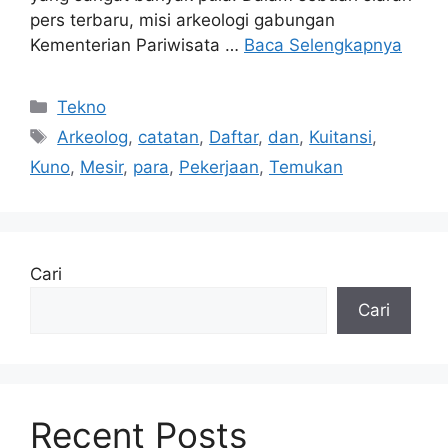
pers terbaru, misi arkeologi gabungan
Kementerian Pariwisata …
Baca Selengkapnya
Kategori
Tekno
Tag
Arkeolog
,
catatan
,
Daftar
,
dan
,
Kuitansi
,
Kuno
,
Mesir
,
para
,
Pekerjaan
,
Temukan
Cari
Cari
Recent Posts