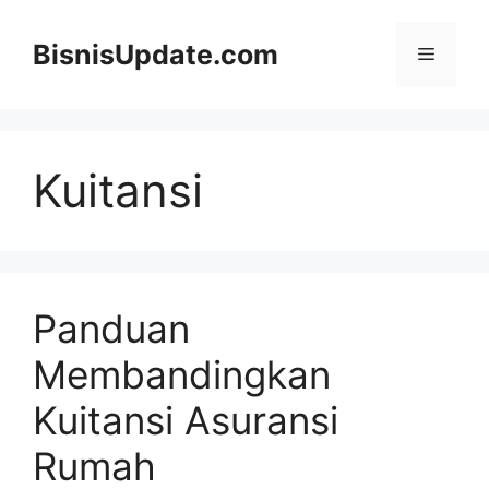
Langsung
ke
BisnisUpdate.com
Menu
isi
Kuitansi
Panduan
Membandingkan
Kuitansi Asuransi
Rumah